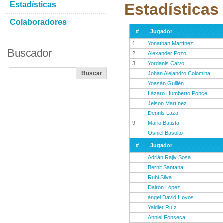
Estadísticas
Estadísticas
Colaboradores
#
Jugador
1
Yonathan Martínez
Buscador
2
Alexander Pozo
3
Yordanis Calvo
Johan Alejandro Colomina
Yoasán Guillén
Lázaro Humberto Ponce
Jeison Martínez
Dennis Laza
9
Mario Batista
Osniel Basulto
#
Jugador
Adrián Rajiv Sosa
Bernit Santana
Rubi Silva
Dairon López
ángel David Hoyos
Yaidier Ruíz
Anniel Fonseca