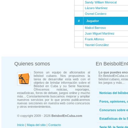
Sandy William Menocal
Lázaro Martínez
Osmel Cordero
#
Jugador
Maikol Barroso
Juan Miguel Martínez
Frank Alfonso
Yasniel González
Quienes somos
En BeisbolE
Somos un equipo de aficionados al
Lo que puedes enco
béisbol cubano. Nos propusimos la
En BeisbolEnCuba.co
tarea de desarrollar esta web con el
béisbol cubano, estad
objetivo de brindar información sobre el
los juegos y más...
Béisbol en Cuba y su Serie Nacional.
Ofrecemos noticias, reportajes,
estadísticas, foros de debate, juegos online y mucho
Noticias del béisb
más... Constantemente buscamos mejorar y ampliar
nuestros servicios por lo que pronto publicaremos
Foros, opiniones, 
nuevas secciones en nuestra web como concursos
y otros entretenimientos.
Concursos sobre e
© copyright 2009 - 2026
BeisbolEnCuba.com
Estadísticas de la 
Inicio
|
Mapa del sitio
|
Contacto
Serie 50, la Serie d