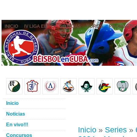
INICIO
IV LIGA ELITE
NOTICIAS
FOROS
PRONÓSTIC
Inicio
Noticias
En vivo!!!
Inicio
»
Series
»
Concursos