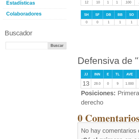
Estadísticas
12
10
1
1
.100
Colaboradores
SH
SF
DB
BB
SO
0
0
1
1
1
Buscador
Defensiva de "
JJ
INN
E
TL
AVE
13
28.0
0
9
1.000
Posiciones:
Primera
derecho
0 Comentarios
No hay comentarios 