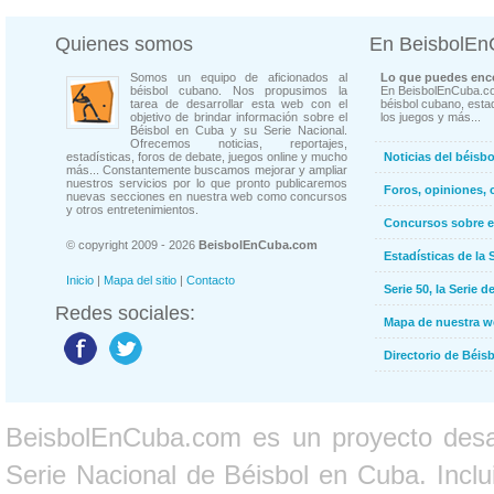
Quienes somos
En BeisbolE
Somos un equipo de aficionados al
Lo que puedes enco
béisbol cubano. Nos propusimos la
En BeisbolEnCuba.co
tarea de desarrollar esta web con el
béisbol cubano, estad
objetivo de brindar información sobre el
los juegos y más...
Béisbol en Cuba y su Serie Nacional.
Ofrecemos noticias, reportajes,
estadísticas, foros de debate, juegos online y mucho
Noticias del béisb
más... Constantemente buscamos mejorar y ampliar
nuestros servicios por lo que pronto publicaremos
Foros, opiniones, 
nuevas secciones en nuestra web como concursos
y otros entretenimientos.
Concursos sobre e
© copyright 2009 - 2026
BeisbolEnCuba.com
Estadísticas de la 
Inicio
|
Mapa del sitio
|
Contacto
Serie 50, la Serie d
Redes sociales:
Mapa de nuestra 
Directorio de Béi
BeisbolEnCuba.com es un proyecto desarr
Serie Nacional de Béisbol en Cuba. Inclui