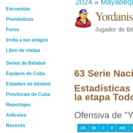
2024
»
Mayabeq
Encuestas
Yordanis
Pronósticos
Jugador de Bé
Foros
Invita a tus amigos
Libro de visitas
Series de Béisbol
63 Serie Nac
Equipos de Cuba
Estadios de béisbol
Estadísticas
Provincias de Cuba
la etapa Tod
Reportajes
Ofensiva de "Y
Artículos
Records
CB
VB
C
H
AVE