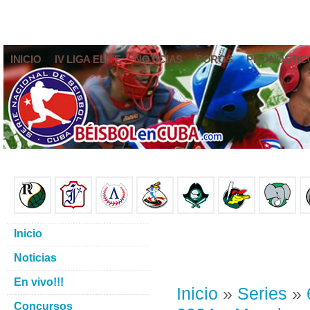
INICIO
IV LIGA ELITE
NOTICIAS
FOROS
PRONÓSTIC
Inicio
Noticias
En vivo!!!
Inicio
»
Series
»
Concursos