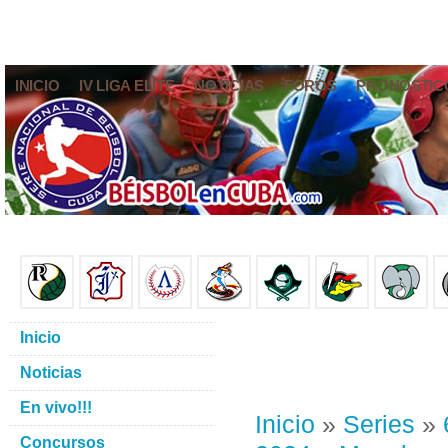
INICIO
IV LIGA ELITE
NOTICIAS
FOROS
PRONÓSTIC
Inicio
Noticias
En vivo!!!
Inicio
»
Series
»
Concursos