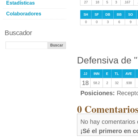
Estadísticas
27
18
5
3
.167
Colaboradores
SH
SF
DB
BB
SO
0
0
3
6
9
Buscador
Defensiva de "
JJ
INN
E
TL
AVE
18
58.2
2
32
.938
Posiciones:
Recepto
0 Comentarios
No hay comentarios 
¡Sé el primero en 