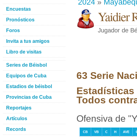
2024
»
Mayabeq
Encuestas
Yaidier 
Pronósticos
Jugador de Bé
Foros
Invita a tus amigos
Libro de visitas
Series de Béisbol
63 Serie Nac
Equipos de Cuba
Estadios de béisbol
Estadísticas 
Provincias de Cuba
Todos contr
Reportajes
Ofensiva de "Y
Artículos
Records
CB
VB
C
H
AVE