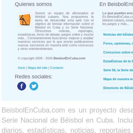
Quienes somos
En BeisbolE
Somos un equipo de aficionados al
Lo que puedes enco
béisbol cubano. Nos propusimos la
En BeisbolEnCuba.co
tarea de desarrollar esta web con el
béisbol cubano, estad
objetivo de brindar información sobre el
los juegos y más...
Béisbol en Cuba y su Serie Nacional.
Ofrecemos noticias, reportajes,
estadísticas, foros de debate, juegos online y mucho
Noticias del béisb
más... Constantemente buscamos mejorar y ampliar
nuestros servicios por lo que pronto publicaremos
Foros, opiniones, 
nuevas secciones en nuestra web como concursos
y otros entretenimientos.
Concursos sobre e
© copyright 2009 - 2026
BeisbolEnCuba.com
Estadísticas de la 
Inicio
|
Mapa del sitio
|
Contacto
Serie 50, la Serie d
Redes sociales:
Mapa de nuestra 
Directorio de Béi
BeisbolEnCuba.com es un proyecto desarr
Serie Nacional de Béisbol en Cuba. Inclui
diarios, estadísticas, noticias, report