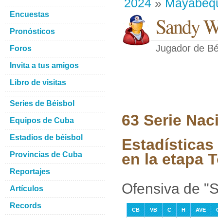
2024
»
Mayabeq
Encuestas
Sandy W
Pronósticos
Jugador de Bé
Foros
Invita a tus amigos
Libro de visitas
Series de Béisbol
63 Serie Nac
Equipos de Cuba
Estadios de béisbol
Estadísticas
Provincias de Cuba
en la etapa 
Reportajes
Ofensiva de "
Artículos
Records
CB
VB
C
H
AVE