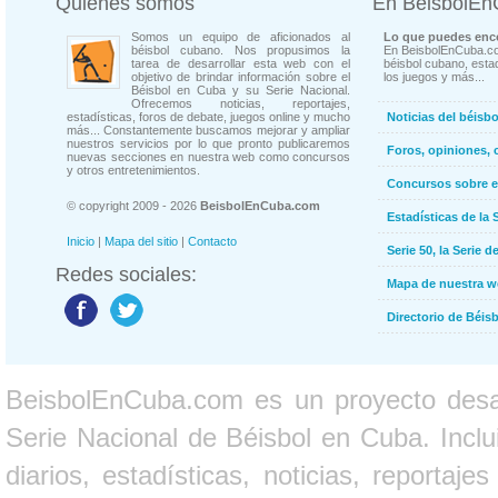
Quienes somos
En BeisbolE
Somos un equipo de aficionados al
Lo que puedes enco
béisbol cubano. Nos propusimos la
En BeisbolEnCuba.co
tarea de desarrollar esta web con el
béisbol cubano, estad
objetivo de brindar información sobre el
los juegos y más...
Béisbol en Cuba y su Serie Nacional.
Ofrecemos noticias, reportajes,
estadísticas, foros de debate, juegos online y mucho
Noticias del béisb
más... Constantemente buscamos mejorar y ampliar
nuestros servicios por lo que pronto publicaremos
Foros, opiniones, 
nuevas secciones en nuestra web como concursos
y otros entretenimientos.
Concursos sobre e
© copyright 2009 - 2026
BeisbolEnCuba.com
Estadísticas de la 
Inicio
|
Mapa del sitio
|
Contacto
Serie 50, la Serie d
Redes sociales:
Mapa de nuestra 
Directorio de Béi
BeisbolEnCuba.com es un proyecto desarr
Serie Nacional de Béisbol en Cuba. Inclui
diarios, estadísticas, noticias, report