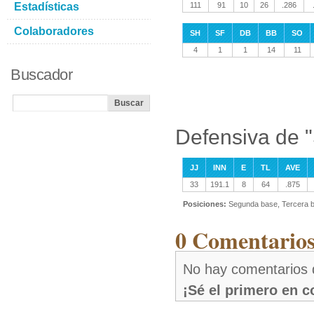
Estadísticas
111
91
10
26
.286
Colaboradores
SH
SF
DB
BB
SO
4
1
1
14
11
Buscador
Defensiva de 
JJ
INN
E
TL
AVE
33
191.1
8
64
.875
Posiciones:
Segunda base, Tercera b
0 Comentarios
No hay comentarios
¡Sé el primero en 