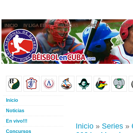
INICIO
IV LIGA ELITE
NOTICIAS
FOROS
PRONÓSTIC
Inicio
Noticias
En vivo!!!
Inicio
»
Series
»
Concursos