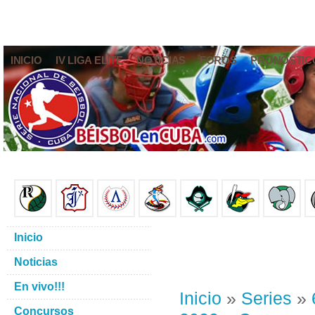
INICIO
IV LIGA ELITE
NOTICIAS
FOROS
PRONÓSTIC
Inicio
Noticias
En vivo!!!
Inicio
»
Series
»
Concursos