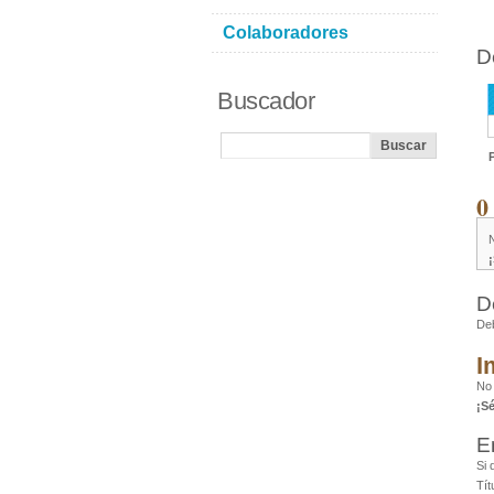
Colaboradores
D
Buscador
0
D
De
I
No
¡S
E
Si 
Tít