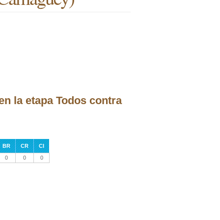
n la etapa Todos contra
BR
CR
CI
0
0
0