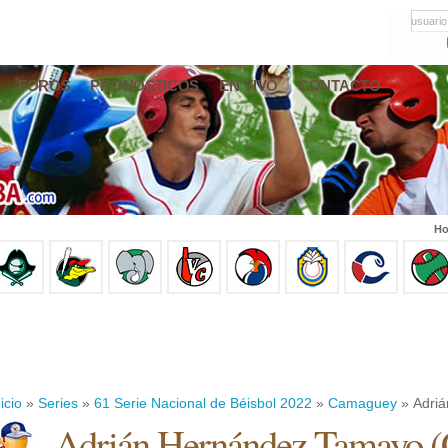
usuario
FOROS
PRONÓSTICOS
EN VIVO
CONTACTO
Ho
icio
»
Series
»
61 Serie Nacional de Béisbol 2022
»
Camaguey
» Adri
Adrián Hernández Tamayo
(