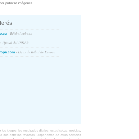
er publicar imágenes.
nterés
- Béisbol cubano
o.cu
io Oficial del INDER
- Ligas de futbol de Europa
ropa.com
s juegos, los resultados diarios, estadísticas, noticias,
 sus estrellas favoritas. Disponemos de otros servicios