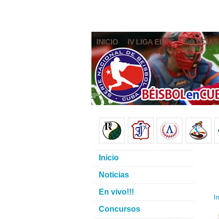
INICIO
IV LIGA ELITE
NOTICIAS
Inicio
Noticias
En vivo!!!
In
Concursos