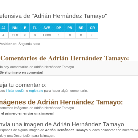
efensiva de "Adrián Hernández Tamayo"
JJ
INN
E
TL
AVE
DP
PB
BR
CR
4
11.0
0
8
1.000
1
0
0
0
Posiciones:
Segunda base
 Comentarios de Adrián Hernández Tamayo:
No hay comentarios de Adrián Hernández Tamayo
¡Sé el primero en comentar!
eja tu comentario:
bes
iniciar sesión
o
registrate
para hacer algún comentario.
mágenes de Adrián Hernández Tamayo:
 tenemos imágenes de Adrián Hernández Tamayo
é el primero en enviar una imagen!
nvía una imagen de Adrián Hernández Tamayo
dispones de alguna imagen de
Adrián Hernández Tamayo
puedes colaborar con nuestra web
ulo y una Descripción para la imagen.