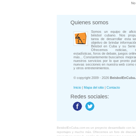
No 
Quienes somos
Somos un equipo de afici
béisbol cubano. Nos prop
tarea de desarrollar esta w
objetivo de brindar informació
Béisbol en Cuba y su Serie 
Ofrecemos noticias, rep
estadísticas, foros de debate, juegos onli
más... Constantemente buscamos mejorar
nuestros servicios por lo que pronto pu
nuevas secciones en nuestra web como 
y otros entretenimientos.
© copyright 2009 - 2026
BeisbolEnCuba
Inicio
|
Mapa del sitio
|
Contacto
Redes sociales:
BeisbolEnCuba.com es un proyecto desarrollado con la ide
reportajes y mucho más. Ofrecemos un foro de discusión