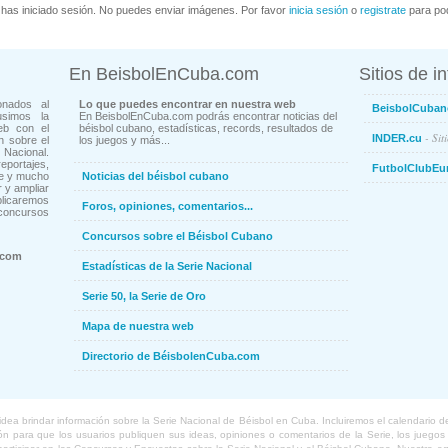
has iniciado sesión. No puedes enviar imágenes. Por favor
inicia sesión
o
registrate
para pod
En BeisbolEnCuba.com
Sitios de i
onados al
Lo que puedes encontrar en nuestra web
BeisbolCuban
usimos la
En BeisbolEnCuba.com podrás encontrar noticias del
eb con el
béisbol cubano, estadísticas, records, resultados de
- Sit
INDER.cu
n sobre el
los juegos y más...
Nacional.
ortajes,
FutbolClubEu
ne y mucho
Noticias del béisbol cubano
 y ampliar
blicaremos
Foros, opiniones, comentarios...
concursos
Concursos sobre el Béisbol Cubano
.com
Estadísticas de la Serie Nacional
Serie 50, la Serie de Oro
Mapa de nuestra web
Directorio de BéisbolenCuba.com
a brindar información sobre la Serie Nacional de Béisbol en Cuba. Incluiremos el calendario de lo
 para que los usuarios publiquen sus ideas, opiniones o comentarios de la Serie, los juegos o