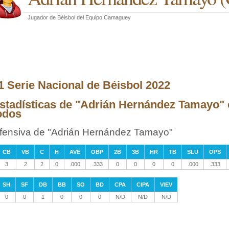
Jugador de Béisbol
del
Equipo Camaguey
1 Serie Nacional de Béisbol 2022
stadísticas de "Adrián Hernández Tamayo" e
odos
fensiva de "Adrián Hernández Tamayo"
CB
VB
C
H
AVE
OBP
2B
3B
HR
TB
SLU
OPS
3
2
2
0
.000
.333
0
0
0
0
.000
.333
SH
SF
DB
BB
SO
BD
CPA
CIPA
VIEV
0
0
1
0
0
0
N/D
N/D
N/D