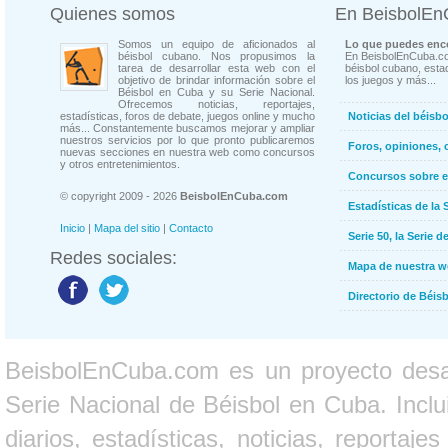
Quienes somos
En BeisbolE
Somos un equipo de aficionados al
Lo que puedes enco
béisbol cubano. Nos propusimos la
En BeisbolEnCuba.co
tarea de desarrollar esta web con el
béisbol cubano, estad
objetivo de brindar información sobre el
los juegos y más...
Béisbol en Cuba y su Serie Nacional.
Ofrecemos noticias, reportajes,
estadísticas, foros de debate, juegos online y mucho
Noticias del béisb
más... Constantemente buscamos mejorar y ampliar
nuestros servicios por lo que pronto publicaremos
Foros, opiniones, 
nuevas secciones en nuestra web como concursos
y otros entretenimientos.
Concursos sobre e
© copyright 2009 - 2026
BeisbolEnCuba.com
Estadísticas de la 
Inicio
|
Mapa del sitio
|
Contacto
Serie 50, la Serie d
Redes sociales:
Mapa de nuestra 
Directorio de Béi
BeisbolEnCuba.com es un proyecto desarr
Serie Nacional de Béisbol en Cuba. Inclui
diarios, estadísticas, noticias, report