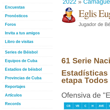
2022
»
Camague
Encuestas
Eglis Eu
Pronósticos
Jugador de Bé
Foros
Invita a tus amigos
Libro de visitas
Series de Béisbol
61 Serie Nac
Equipos de Cuba
Estadios de béisbol
Estadísticas
Provincias de Cuba
etapa Todos 
Reportajes
Ofensiva de "E
Artículos
Records
CB
VB
C
H
AVE