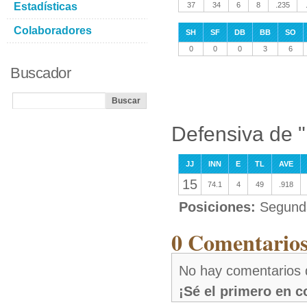
Estadísticas
37
34
6
8
.235
Colaboradores
SH
SF
DB
BB
SO
0
0
0
3
6
Buscador
Defensiva de "
JJ
INN
E
TL
AVE
15
74.1
4
49
.918
Posiciones:
Segunda
0 Comentarios
No hay comentarios 
¡Sé el primero en 