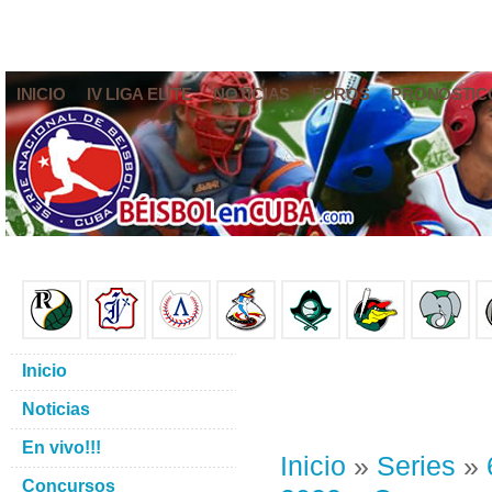
INICIO
IV LIGA ELITE
NOTICIAS
FOROS
PRONÓSTIC
Inicio
Noticias
En vivo!!!
Inicio
»
Series
»
Concursos