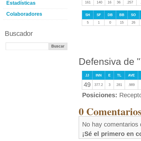
Estadísticas
161
140
16
36
.257
Colaboradores
SH
SF
DB
BB
SO
5
1
0
15
26
Buscador
Defensiva de "
JJ
INN
E
TL
AVE
49
377.2
3
281
.989
Posiciones:
Recept
0 Comentarios
No hay comentarios 
¡Sé el primero en 