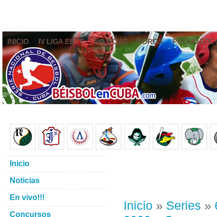
INICIO
IV LIGA ELITE
NOTICIAS
FOROS
PRONÓSTIC
Inicio
Noticias
En vivo!!!
Inicio
»
Series
»
Concursos