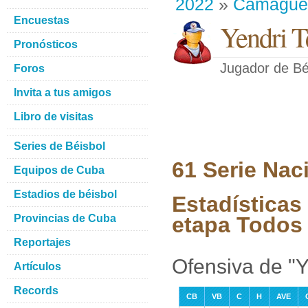
2022
»
Camague
Encuestas
Yendri T
Pronósticos
Jugador de Bé
Foros
Invita a tus amigos
Libro de visitas
Series de Béisbol
61 Serie Nac
Equipos de Cuba
Estadios de béisbol
Estadísticas
Provincias de Cuba
etapa Todos 
Reportajes
Ofensiva de "Y
Artículos
Records
CB
VB
C
H
AVE