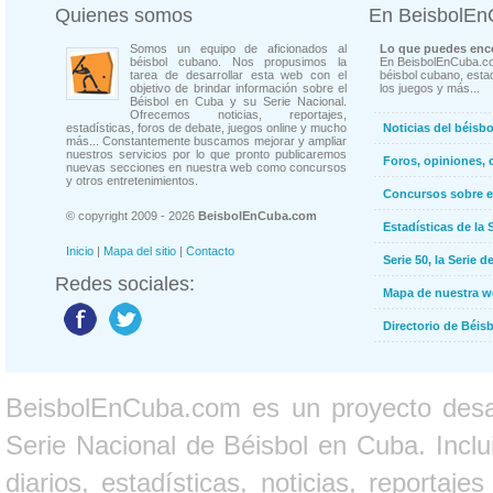
Quienes somos
En BeisbolE
Somos un equipo de aficionados al
Lo que puedes enco
béisbol cubano. Nos propusimos la
En BeisbolEnCuba.co
tarea de desarrollar esta web con el
béisbol cubano, estad
objetivo de brindar información sobre el
los juegos y más...
Béisbol en Cuba y su Serie Nacional.
Ofrecemos noticias, reportajes,
estadísticas, foros de debate, juegos online y mucho
Noticias del béisb
más... Constantemente buscamos mejorar y ampliar
nuestros servicios por lo que pronto publicaremos
Foros, opiniones, 
nuevas secciones en nuestra web como concursos
y otros entretenimientos.
Concursos sobre e
© copyright 2009 - 2026
BeisbolEnCuba.com
Estadísticas de la 
Inicio
|
Mapa del sitio
|
Contacto
Serie 50, la Serie d
Redes sociales:
Mapa de nuestra 
Directorio de Béi
BeisbolEnCuba.com es un proyecto desarr
Serie Nacional de Béisbol en Cuba. Inclui
diarios, estadísticas, noticias, report