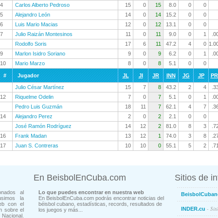
4
Carlos Alberto Pedroso
15
0
15
8.0
0
0
5
Alejandro León
14
0
14
15.2
0
0
6
Luis Mario Macias
12
0
12
13.1
0
0
7
Julio Raizán Montesinos
11
0
11
9.0
0
1
.0
Rodolfo Soris
17
6
11
47.2
4
0
1.0
9
Marlon Isidro Soriano
9
0
9
6.2
0
1
.0
10
Mario Marzo
8
0
8
5.1
0
0
#
Jugador
JL
JI
JR
INN
JG
JP
P
Julio César Martínez
15
7
8
43.2
2
4
.3
12
Riquelme Odelin
7
0
7
5.1
0
1
.0
Pedro Luis Guzmán
18
11
7
62.1
4
7
.3
14
Alejandro Perez
2
0
2
2.1
0
0
José Ramón Rodríguez
14
12
2
81.0
8
3
.7
16
Frank Madan
13
12
1
74.0
3
8
.2
17
Juan S. Contreras
10
10
0
55.1
5
2
.7
En BeisbolEnCuba.com
Sitios de i
onados al
Lo que puedes encontrar en nuestra web
BeisbolCuban
usimos la
En BeisbolEnCuba.com podrás encontrar noticias del
eb con el
béisbol cubano, estadísticas, records, resultados de
- Sit
INDER.cu
n sobre el
los juegos y más...
Nacional.