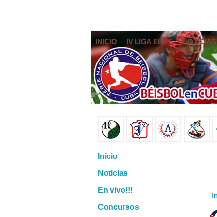
INICIO
IV LIGA ELITE
NOTICIAS
Inicio
Noticias
En vivo!!!
In
Concursos