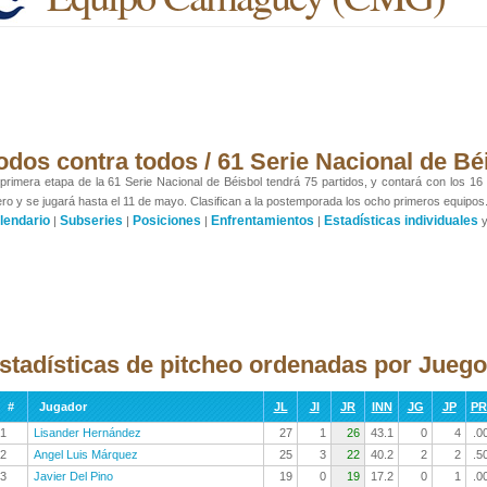
odos contra todos / 61 Serie Nacional de Bé
primera etapa de la 61 Serie Nacional de Béisbol tendrá 75 partidos, y contará con los 16
ro y se jugará hasta el 11 de mayo. Clasifican a la postemporada los ocho primeros equipos
lendario
Subseries
Posiciones
Enfrentamientos
Estadísticas individuales
|
|
|
|
stadísticas de pitcheo ordenadas por Jueg
#
Jugador
JL
JI
JR
INN
JG
JP
P
1
Lisander Hernández
27
1
26
43.1
0
4
.0
2
Angel Luis Márquez
25
3
22
40.2
2
2
.5
3
Javier Del Pino
19
0
19
17.2
0
1
.0