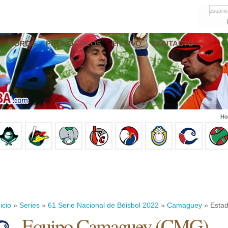
usuario
FOROS
PRONÓSTICOS
EN VIVO
CONTACTO
Ho
icio
»
Series
»
61 Serie Nacional de Béisbol 2022
»
Camaguey
» Estad
Equipo Camaguey (CMG)