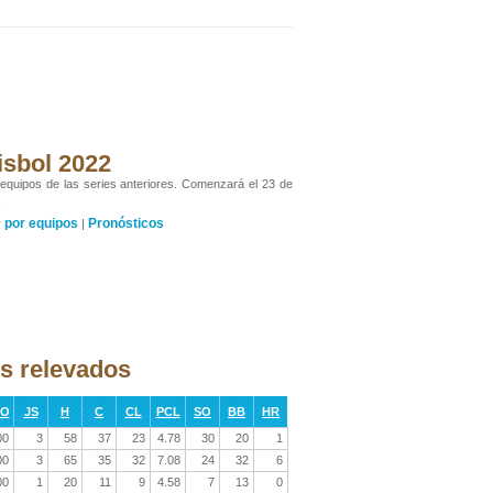
isbol 2022
 equipos de las series anteriores. Comenzará el 23 de
.
por equipos
Pronósticos
y
|
os relevados
RO
JS
H
C
CL
PCL
SO
BB
HR
00
3
58
37
23
4.78
30
20
1
00
3
65
35
32
7.08
24
32
6
00
1
20
11
9
4.58
7
13
0