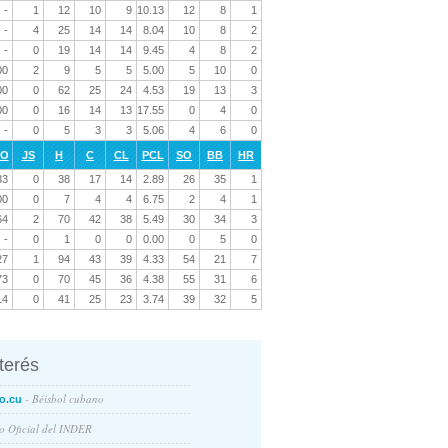
-
1
12
10
9
10.13
12
8
1
-
4
25
14
14
8.04
10
8
2
-
0
19
14
14
9.45
4
8
2
00
2
9
5
5
5.00
5
10
0
00
0
62
25
24
4.53
19
13
3
00
0
16
14
13
17.55
0
4
0
-
0
5
3
3
5.06
4
6
0
RO
JS
H
C
CL
PCL
SO
BB
HR
33
0
38
17
14
2.89
26
35
1
00
0
7
4
4
6.75
2
4
1
64
2
70
42
38
5.49
30
34
3
-
0
1
0
0
0.00
0
5
0
27
1
94
43
39
4.33
54
21
7
73
0
70
45
36
4.38
55
31
6
14
0
41
25
23
3.74
39
32
5
nterés
- Béisbol cubano
o.cu
io Oficial del INDER