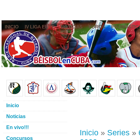
INICIO
IV LIGA ELITE
NOTICIAS
FOROS
PRONÓSTIC
Inicio
Noticias
En vivo!!!
Inicio
»
Series
»
Concursos