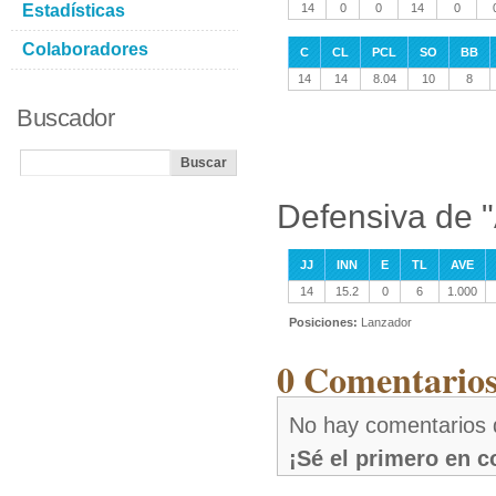
Estadísticas
14
0
0
14
0
Colaboradores
C
CL
PCL
SO
BB
14
14
8.04
10
8
Buscador
Defensiva de 
JJ
INN
E
TL
AVE
14
15.2
0
6
1.000
Posiciones:
Lanzador
0 Comentarios
No hay comentarios 
¡Sé el primero en 