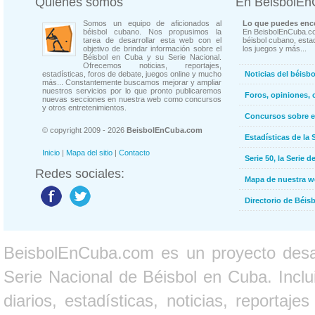
Quienes somos
En BeisbolE
Somos un equipo de aficionados al
Lo que puedes enco
béisbol cubano. Nos propusimos la
En BeisbolEnCuba.co
tarea de desarrollar esta web con el
béisbol cubano, estad
objetivo de brindar información sobre el
los juegos y más...
Béisbol en Cuba y su Serie Nacional.
Ofrecemos noticias, reportajes,
estadísticas, foros de debate, juegos online y mucho
Noticias del béisb
más... Constantemente buscamos mejorar y ampliar
nuestros servicios por lo que pronto publicaremos
Foros, opiniones, 
nuevas secciones en nuestra web como concursos
y otros entretenimientos.
Concursos sobre e
© copyright 2009 - 2026
BeisbolEnCuba.com
Estadísticas de la 
Inicio
|
Mapa del sitio
|
Contacto
Serie 50, la Serie d
Redes sociales:
Mapa de nuestra 
Directorio de Béi
BeisbolEnCuba.com es un proyecto desarr
Serie Nacional de Béisbol en Cuba. Inclui
diarios, estadísticas, noticias, report