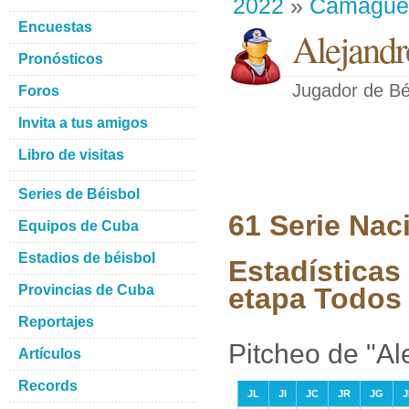
2022
»
Camague
Encuestas
Alejand
Pronósticos
Jugador de Bé
Foros
Invita a tus amigos
Libro de visitas
Series de Béisbol
61 Serie Nac
Equipos de Cuba
Estadios de béisbol
Estadísticas
Provincias de Cuba
etapa Todos 
Reportajes
Pitcheo de "A
Artículos
Records
JL
JI
JC
JR
JG
J