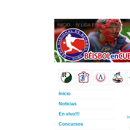
INICIO
IV LIGA ELITE
NOTICIAS
Inicio
Noticias
En vivo!!!
In
Concursos