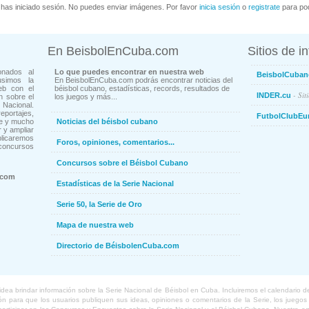
has iniciado sesión. No puedes enviar imágenes. Por favor
inicia sesión
o
registrate
para pod
En BeisbolEnCuba.com
Sitios de i
onados al
Lo que puedes encontrar en nuestra web
BeisbolCuban
usimos la
En BeisbolEnCuba.com podrás encontrar noticias del
eb con el
béisbol cubano, estadísticas, records, resultados de
- Sit
INDER.cu
n sobre el
los juegos y más...
Nacional.
ortajes,
FutbolClubEu
ne y mucho
Noticias del béisbol cubano
 y ampliar
blicaremos
Foros, opiniones, comentarios...
concursos
Concursos sobre el Béisbol Cubano
.com
Estadísticas de la Serie Nacional
Serie 50, la Serie de Oro
Mapa de nuestra web
Directorio de BéisbolenCuba.com
a brindar información sobre la Serie Nacional de Béisbol en Cuba. Incluiremos el calendario de lo
 para que los usuarios publiquen sus ideas, opiniones o comentarios de la Serie, los juegos o