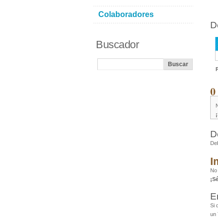
Colaboradores
D
Buscador
0
D
De
I
No
¡S
E
Si 
un 