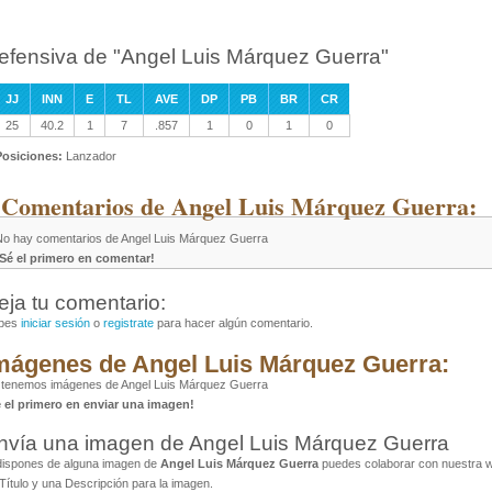
efensiva de "Angel Luis Márquez Guerra"
JJ
INN
E
TL
AVE
DP
PB
BR
CR
25
40.2
1
7
.857
1
0
1
0
Posiciones:
Lanzador
 Comentarios de Angel Luis Márquez Guerra:
No hay comentarios de Angel Luis Márquez Guerra
¡Sé el primero en comentar!
eja tu comentario:
bes
iniciar sesión
o
registrate
para hacer algún comentario.
mágenes de Angel Luis Márquez Guerra:
 tenemos imágenes de Angel Luis Márquez Guerra
é el primero en enviar una imagen!
nvía una imagen de Angel Luis Márquez Guerra
dispones de alguna imagen de
Angel Luis Márquez Guerra
puedes colaborar con nuestra we
Título y una Descripción para la imagen.