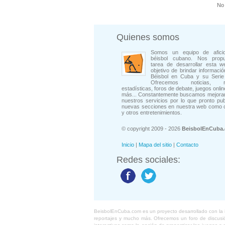
No 
Quienes somos
Somos un equipo de afici
béisbol cubano. Nos prop
tarea de desarrollar esta w
objetivo de brindar informació
Béisbol en Cuba y su Serie 
Ofrecemos noticias, rep
estadísticas, foros de debate, juegos onli
más... Constantemente buscamos mejorar
nuestros servicios por lo que pronto pu
nuevas secciones en nuestra web como 
y otros entretenimientos.
© copyright 2009 - 2026
BeisbolEnCuba
Inicio
|
Mapa del sitio
|
Contacto
Redes sociales:
BeisbolEnCuba.com es un proyecto desarrollado con la ide
reportajes y mucho más. Ofrecemos un foro de discusión