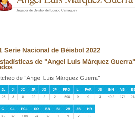
Jugador de Béisbol
del
Equipo Camaguey
1 Serie Nacional de Béisbol 2022
stadísticas de "Angel Luis Márquez Guerra"
odos
itcheo de "Angel Luis Márquez Guerra"
JL
JI
JC
JR
JG
JP
PRO
L
PAR
JS
INN
VB
B
25
3
0
22
2
2
.500
0
0
3
40.2
174
21
C
CL
PCL
SO
BB
BI
2B
3B
HR
35
32
7.08
24
32
1
9
2
6