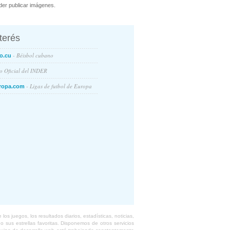
er publicar imágenes.
nterés
- Béisbol cubano
o.cu
io Oficial del INDER
- Ligas de futbol de Europa
ropa.com
s juegos, los resultados diarios, estadísticas, noticias,
 sus estrellas favoritas. Disponemos de otros servicios