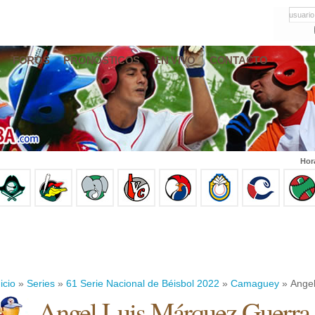
usuario
FOROS
PRONÓSTICOS
EN VIVO
CONTACTO
Hor
icio
»
Series
»
61 Serie Nacional de Béisbol 2022
»
Camaguey
» Angel
Angel Luis Márquez Guerra