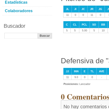
Estadísticas
JL
JI
JC
JR
JG
J
Colaboradores
11
0
0
11
0
Buscador
C
CL
PCL
SO
BB
5
5
5.00
5
10
Defensiva de 
JJ
INN
E
TL
AVE
11
9.0
0
0
-
Posiciones:
Lanzador
0 Comentarios
No hay comentarios 