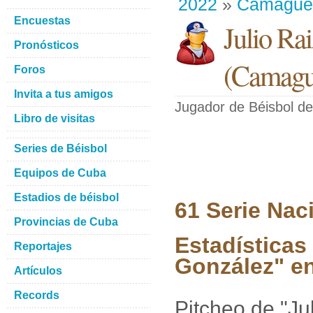
2022
»
Camague
Encuestas
Julio Ra
Pronósticos
(
Camagu
Foros
Invita a tus amigos
Jugador de Béisbol
de
Libro de visitas
Series de Béisbol
Equipos de Cuba
Estadios de béisbol
61 Serie Nac
Provincias de Cuba
Estadísticas
Reportajes
González" en
Artículos
Records
Pitcheo de "J