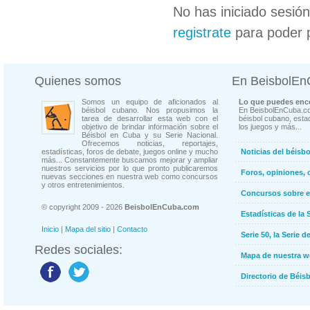
No has iniciado sesió
registrate
para poder 
Quienes somos
En BeisbolE
Somos un equipo de aficionados al
Lo que puedes enco
béisbol cubano. Nos propusimos la
En BeisbolEnCuba.co
tarea de desarrollar esta web con el
béisbol cubano, estad
objetivo de brindar información sobre el
los juegos y más...
Béisbol en Cuba y su Serie Nacional.
Ofrecemos noticias, reportajes,
estadísticas, foros de debate, juegos online y mucho
Noticias del béisb
más... Constantemente buscamos mejorar y ampliar
nuestros servicios por lo que pronto publicaremos
Foros, opiniones, 
nuevas secciones en nuestra web como concursos
y otros entretenimientos.
Concursos sobre e
© copyright 2009 - 2026
BeisbolEnCuba.com
Estadísticas de la 
Inicio
|
Mapa del sitio
|
Contacto
Serie 50, la Serie d
Redes sociales:
Mapa de nuestra 
Directorio de Béi