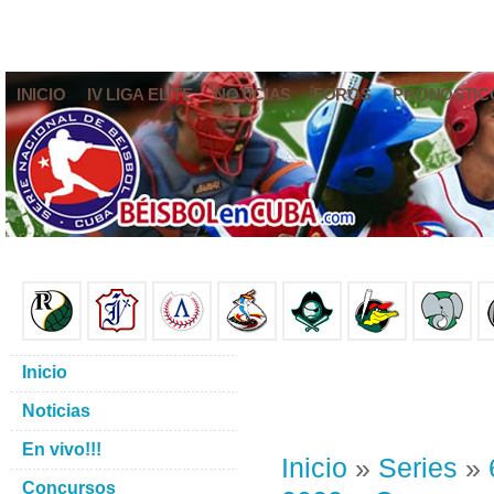
INICIO
IV LIGA ELITE
NOTICIAS
FOROS
PRONÓSTIC
Inicio
Noticias
En vivo!!!
Inicio
»
Series
»
Concursos