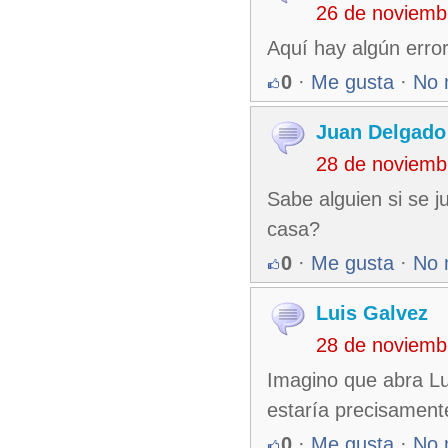
26 de noviemb
Aquí hay algún error
0
·
Me gusta
·
No 
Juan Delgado
28 de noviemb
Sabe alguien si se j
casa?
0
·
Me gusta
·
No 
Luis Galvez
28 de noviemb
Imagino que abra Lu
estaría precisament
0
·
Me gusta
·
No 