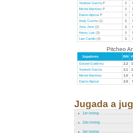
Yunieski García
P
0
Michel Martínez
P
0
Dairon Alpízar
P
0
Andy Cosme
(1)
1
Jens Jens
(2)
1
Henry Luis
(3)
0
Lian Camilo
(4)
1
Pitcheo A
Jugadores
INN
V
Geonel Gutiérrez
2.2
1
Yunieski García
2.1
1
Michel Martínez
1.0
Dairon Alpízar
2.0
Jugada a jug
1er inning
2do inning
3er inning