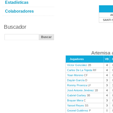
Estadísticas
Colaboradores
A
SANTI 
Buscador
Artemisa 
Jugadores
VB
Víctor González
2B
4
Carlos De La Tejeda
RF
4
Yoan Moreno
CF
4
Dayán García
D
3
Ronmy Proenza
LF
3
José Antonio Jiménez
1B
4
Gabriel Garbey
3B
4
Brayan Mera
C
3
Yansel Reyes
SS
3
Geonel Gutiérrez
P
0