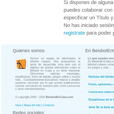
Si dispones de algun
puedes colaborar con 
especificar un Título 
No has iniciado sesió
registrate
para poder 
Quienes somos
En BeisbolE
Somos un equipo de aficionados al
Lo que puedes enco
béisbol cubano. Nos propusimos la
En BeisbolEnCuba.co
tarea de desarrollar esta web con el
béisbol cubano, estad
objetivo de brindar información sobre el
los juegos y más...
Béisbol en Cuba y su Serie Nacional.
Ofrecemos noticias, reportajes,
estadísticas, foros de debate, juegos online y mucho
Noticias del béisb
más... Constantemente buscamos mejorar y ampliar
nuestros servicios por lo que pronto publicaremos
Foros, opiniones, 
nuevas secciones en nuestra web como concursos
y otros entretenimientos.
Concursos sobre e
© copyright 2009 - 2026
BeisbolEnCuba.com
Estadísticas de la 
Inicio
|
Mapa del sitio
|
Contacto
Serie 50, la Serie d
Redes sociales: