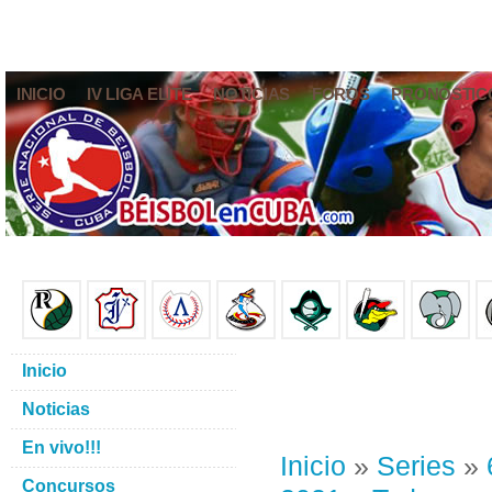
INICIO
IV LIGA ELITE
NOTICIAS
FOROS
PRONÓSTIC
Inicio
Noticias
En vivo!!!
Inicio
»
Series
»
Concursos