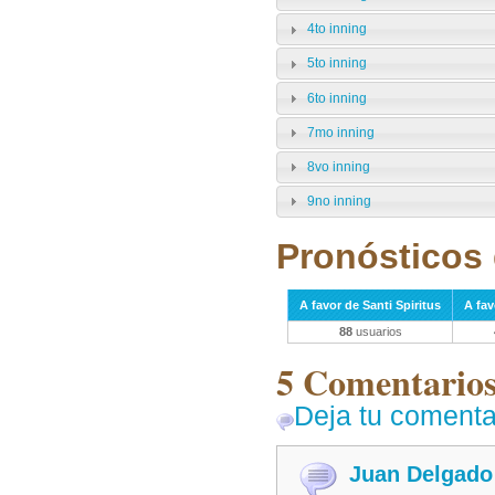
4to inning
5to inning
6to inning
7mo inning
8vo inning
9no inning
Pronósticos 
A favor de Santi Spiritus
A fav
88
usuarios
5 Comentarios 
Deja tu comenta
Juan Delgado