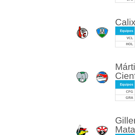
Calix
Equipos
VCL
HOL
Márt
Cien
Equipos
CFG
GRA
Gill
Mata