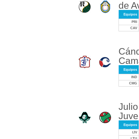
de Av
Equipos
PRI
CAV
Cánd
Cama
Equipos
IND
CMG
Julio
Juve
Equipos
IJV
LTU