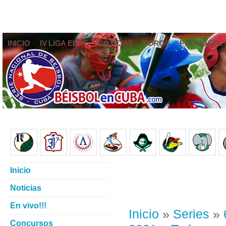
INICIO
IV LIGA ELITE
NOTICIAS
FOROS
PRONÓSTIC
Inicio
Noticias
En vivo!!!
Inicio
»
Series
»
Concursos