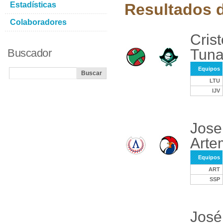
Estadísticas
Resultados d
Colaboradores
Cris
Tuna
Buscador
Equipos
LTU
IJV
Jose
Arte
Equipos
ART
SSP
José