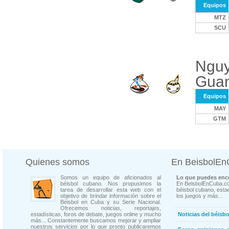
Equipos
MTZ
SCU
Nguy
Gua
Equipos
MAY
GTM
Quienes somos
En BeisbolE
Somos un equipo de aficionados al
Lo que puedes enco
béisbol cubano. Nos propusimos la
En BeisbolEnCuba.co
tarea de desarrollar esta web con el
béisbol cubano, estad
objetivo de brindar información sobre el
los juegos y más...
Béisbol en Cuba y su Serie Nacional.
Ofrecemos noticias, reportajes,
estadísticas, foros de debate, juegos online y mucho
Noticias del béisb
más... Constantemente buscamos mejorar y ampliar
nuestros servicios por lo que pronto publicaremos