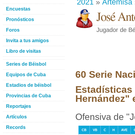
2021
»
Artemisa
Encuestas
José Ant
Pronósticos
Jugador de Bé
Foros
Invita a tus amigos
Libro de visitas
Series de Béisbol
60 Serie Nac
Equipos de Cuba
Estadios de béisbol
Estadísticas
Provincias de Cuba
Hernández" e
Reportajes
Ofensiva de "
Artículos
Records
CB
VB
C
H
AVE