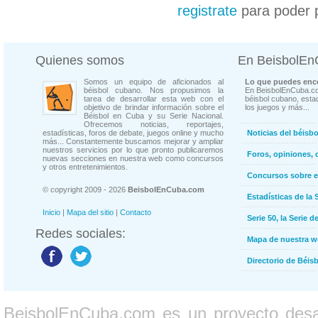
registrate
para poder 
Quienes somos
En BeisbolE
Somos un equipo de aficionados al
Lo que puedes enco
béisbol cubano. Nos propusimos la
En BeisbolEnCuba.co
tarea de desarrollar esta web con el
béisbol cubano, estad
objetivo de brindar información sobre el
los juegos y más...
Béisbol en Cuba y su Serie Nacional.
Ofrecemos noticias, reportajes,
estadísticas, foros de debate, juegos online y mucho
Noticias del béisb
más... Constantemente buscamos mejorar y ampliar
nuestros servicios por lo que pronto publicaremos
Foros, opiniones, 
nuevas secciones en nuestra web como concursos
y otros entretenimientos.
Concursos sobre e
© copyright 2009 - 2026
BeisbolEnCuba.com
Estadísticas de la 
Inicio
|
Mapa del sitio
|
Contacto
Serie 50, la Serie d
Redes sociales:
Mapa de nuestra 
Directorio de Béi
BeisbolEnCuba.com es un proyecto desarr