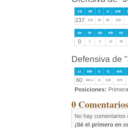
CB
VB
C
H
AVE
237
219
25
69
.315
SH
SF
DB
BB
SO
0
2
2
14
30
Defensiva de 
JJ
INN
E
TL
AVE
60
464.2
11
518
.979
Posiciones:
Primer
0 Comentarios
No hay comentarios 
¡Sé el primero en 