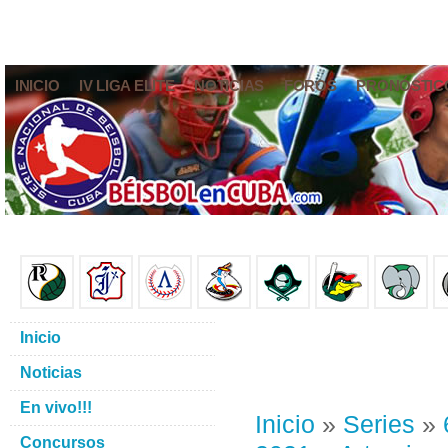
INICIO
IV LIGA ELITE
NOTICIAS
FOROS
PRONÓSTIC
Inicio
Noticias
En vivo!!!
Inicio
»
Series
»
Concursos