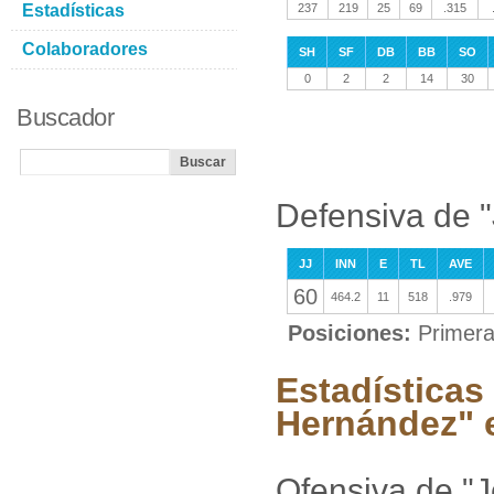
Estadísticas
237
219
25
69
.315
Colaboradores
SH
SF
DB
BB
SO
0
2
2
14
30
Buscador
Defensiva de 
JJ
INN
E
TL
AVE
60
464.2
11
518
.979
Posiciones:
Primer
Estadísticas
Hernández" e
Ofensiva de "