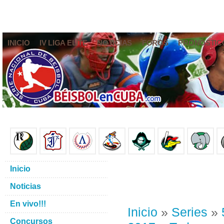
INICIO
IV LIGA ELITE
NOTICIAS
FOROS
PRONÓSTIC
Inicio
Noticias
En vivo!!!
Inicio
»
Series
»
Concursos