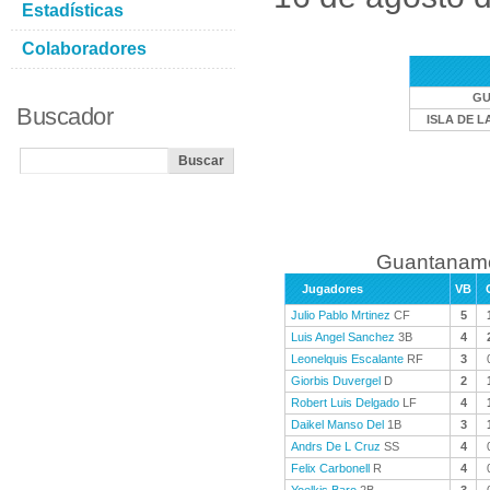
Estadísticas
Colaboradores
GU
Buscador
ISLA DE L
Guantanamo
Jugadores
VB
Julio Pablo Mrtinez
CF
5
Luis Angel Sanchez
3B
4
Leonelquis Escalante
RF
3
Giorbis Duvergel
D
2
Robert Luis Delgado
LF
4
Daikel Manso Del
1B
3
Andrs De L Cruz
SS
4
Felix Carbonell
R
4