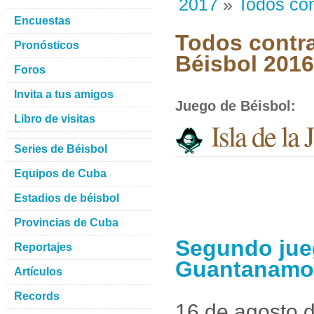
2017
»
Todos con
Encuestas
Todos contra
Pronósticos
Béisbol 201
Foros
Invita a tus amigos
Juego de Béisbol
:
Libro de visitas
Isla de l
Series de Béisbol
Equipos de Cuba
Estadios de béisbol
Provincias de Cuba
Segundo jueg
Reportajes
Guantanamo
Artículos
Records
16 de agosto 