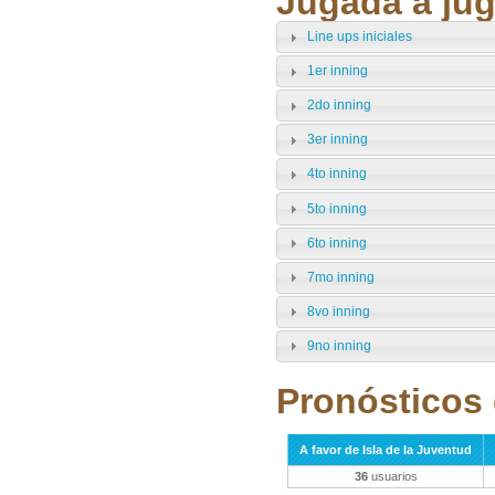
Jugada a jug
Line ups iniciales
1er inning
2do inning
3er inning
4to inning
5to inning
6to inning
7mo inning
8vo inning
9no inning
Pronósticos 
A favor de Isla de la Juventud
36
usuarios