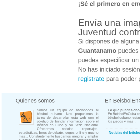
¡Sé el primero en en
Envía una ima
Juventud con
Si dispones de algun
Guantanamo
puedes c
puedes especificar un 
No has iniciado sesió
registrate
para poder 
Quienes somos
En BeisbolE
Somos un equipo de aficionados al
Lo que puedes enco
béisbol cubano. Nos propusimos la
En BeisbolEnCuba.co
tarea de desarrollar esta web con el
béisbol cubano, estad
objetivo de brindar información sobre el
los juegos y más...
Béisbol en Cuba y su Serie Nacional.
Ofrecemos noticias, reportajes,
estadísticas, foros de debate, juegos online y mucho
Noticias del béisb
más... Constantemente buscamos mejorar y ampliar
nuestros servicios por lo que pronto publicaremos