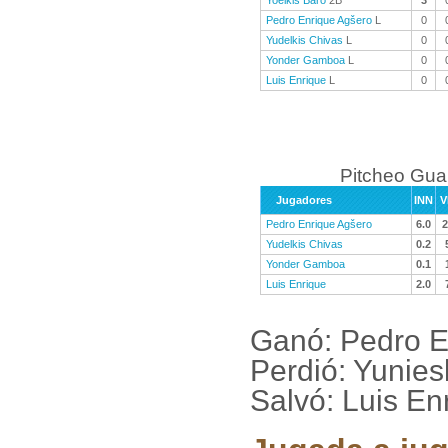
Yoelkis Baro
2B
3
Pedro Enrique Agšero
L
0
Yudelkis Chivas
L
0
Yonder Gamboa
L
0
Luis Enrique
L
0
Pitcheo Gu
Jugadores
INN
V
Pedro Enrique Agšero
6.0
2
Yudelkis Chivas
0.2
Yonder Gamboa
0.1
Luis Enrique
2.0
Ganó: Pedro En
Perdió: Yunies
Salvó: Luis En