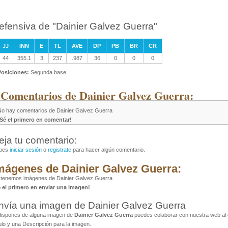
efensiva de "Dainier Galvez Guerra"
JJ
INN
E
TL
AVE
DP
PB
BR
CR
44
355.1
3
237
.987
36
0
0
0
Posiciones:
Segunda base
 Comentarios de Dainier Galvez Guerra:
No hay comentarios de Dainier Galvez Guerra
¡Sé el primero en comentar!
eja tu comentario:
bes
iniciar sesión
o
registrate
para hacer algún comentario.
mágenes de Dainier Galvez Guerra:
 tenemos imágenes de Dainier Galvez Guerra
é el primero en enviar una imagen!
nvía una imagen de Dainier Galvez Guerra
dispones de alguna imagen de
Dainier Galvez Guerra
puedes colaborar con nuestra web al e
ulo y una Descripción para la imagen.