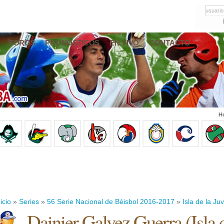
usuario
FOROS
PRONÓSTICOS
EN VIVO
CONTACTO
Ho
icio
»
Series
»
56 Serie Nacional de Béisbol 2016-2017
»
Isla de la Ju
Dainier Galvez Guerra
(
Isla 