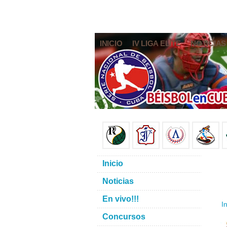
INICIO
IV LIGA ELITE
NOTICIAS
Inicio
Noticias
En vivo!!!
In
Concursos