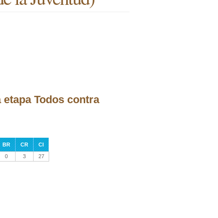
a etapa Todos contra
BR
CR
CI
0
3
27