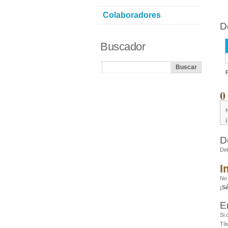
Colaboradores
D
Buscador
0
D
De
I
No
¡S
E
Si 
Tít