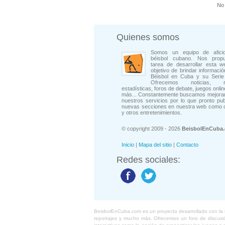
No 
Quienes somos
Somos un equipo de afici
béisbol cubano. Nos prop
tarea de desarrollar esta w
objetivo de brindar informació
Béisbol en Cuba y su Serie 
Ofrecemos noticias, rep
estadísticas, foros de debate, juegos onli
más... Constantemente buscamos mejorar
nuestros servicios por lo que pronto pu
nuevas secciones en nuestra web como 
y otros entretenimientos.
© copyright 2009 - 2026
BeisbolEnCuba
Inicio
|
Mapa del sitio
|
Contacto
Redes sociales:
BeisbolEnCuba.com es un proyecto desarrollado con la ide
reportajes y mucho más. Ofrecemos un foro de discusión