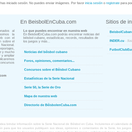
has iniciado sesión. No puedes enviar imágenes. Por favor
inicia sesión
o
registrate
para pod
En BeisbolEnCuba.com
Sitios de i
onados al
Lo que puedes encontrar en nuestra web
BeisbolCuban
usimos la
En BeisbolEnCuba.com podrás encontrar noticias del
eb con el
béisbol cubano, estadísticas, records, resultados de
- Sit
INDER.cu
n sobre el
los juegos y más...
Nacional.
ortajes,
FutbolClubEu
ne y mucho
Noticias del béisbol cubano
 y ampliar
blicaremos
Foros, opiniones, comentarios...
concursos
Concursos sobre el Béisbol Cubano
.com
Estadísticas de la Serie Nacional
Serie 50, la Serie de Oro
Mapa de nuestra web
Directorio de BéisbolenCuba.com
a brindar información sobre la Serie Nacional de Béisbol en Cuba. Incluiremos el calendario de lo
 para que los usuarios publiquen sus ideas, opiniones o comentarios de la Serie, los juegos o