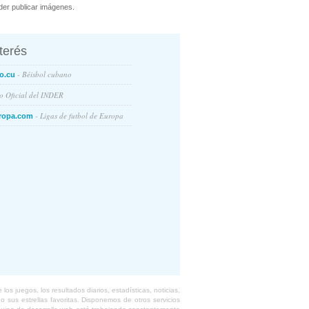
er publicar imágenes.
nterés
- Béisbol cubano
o.cu
io Oficial del INDER
- Ligas de futbol de Europa
ropa.com
s juegos, los resultados diarios, estadísticas, noticias,
 sus estrellas favoritas. Disponemos de otros servicios