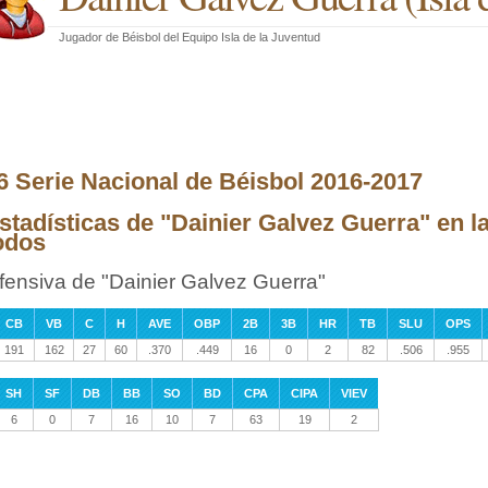
Jugador de Béisbol
del
Equipo Isla de la Juventud
6 Serie Nacional de Béisbol 2016-2017
stadísticas de "Dainier Galvez Guerra" en l
odos
fensiva de "Dainier Galvez Guerra"
CB
VB
C
H
AVE
OBP
2B
3B
HR
TB
SLU
OPS
191
162
27
60
.370
.449
16
0
2
82
.506
.955
SH
SF
DB
BB
SO
BD
CPA
CIPA
VIEV
6
0
7
16
10
7
63
19
2