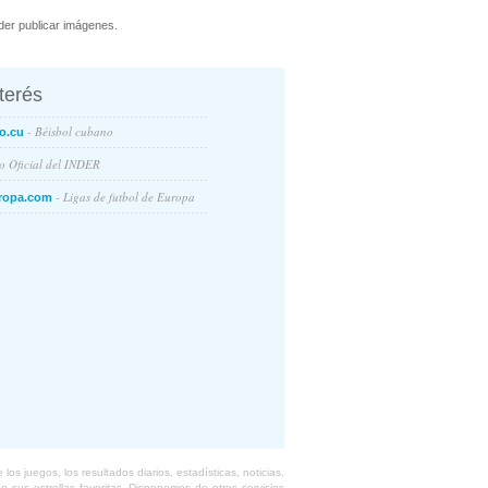
er publicar imágenes.
nterés
- Béisbol cubano
o.cu
io Oficial del INDER
- Ligas de futbol de Europa
ropa.com
s juegos, los resultados diarios, estadísticas, noticias,
 sus estrellas favoritas. Disponemos de otros servicios