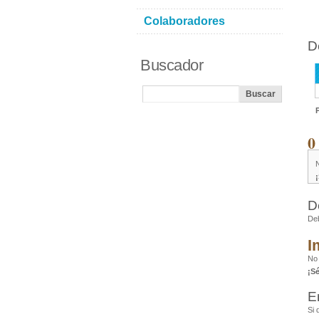
Colaboradores
D
Buscador
0
D
De
I
No
¡S
E
Si 