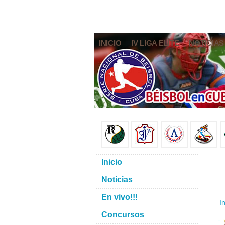
INICIO
IV LIGA ELITE
NOTICIAS
Inicio
Noticias
En vivo!!!
In
Concursos