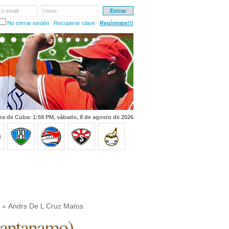
 o email
clave
No cerrar sesión
Recuperar clave
Regístrate!!!
ra de Cuba: 1:59 PM, sábado, 8 de agosto de 2026
» Andrs De L Cruz Matos
antanamo
)