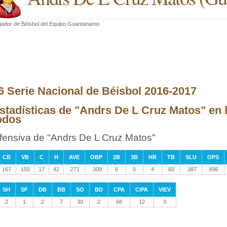
ador de Béisbol
del
Equipo Guantanamo
6 Serie Nacional de Béisbol 2016-2017
stadísticas de "Andrs De L Cruz Matos" en 
odos
fensiva de "Andrs De L Cruz Matos"
CB
VB
C
H
AVE
OBP
2B
3B
HR
TB
SLU
OPS
167
155
17
42
.271
.309
6
0
4
60
.387
.696
SH
SF
DB
BB
SO
BD
CPA
CIPA
VIEV
2
1
2
7
30
2
68
12
3