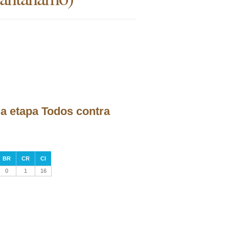
la etapa Todos contra
BR
CR
CI
0
1
16