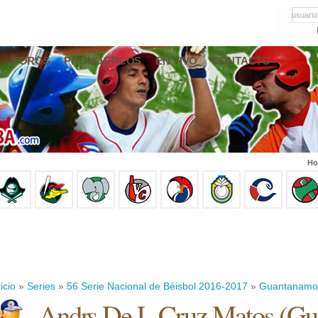
usuario
FOROS
PRONÓSTICOS
EN VIVO
CONTACTO
Ho
icio
»
Series
»
56 Serie Nacional de Béisbol 2016-2017
»
Guantanamo
Andrs De L Cruz Matos
(
Gu