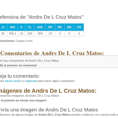
efensiva de "Andrs De L Cruz Matos"
JJ
INN
E
TL
AVE
DP
PB
BR
CR
45
356.1
10
219
.954
23
0
0
0
Posiciones:
Campo corto
 Comentarios de Andrs De L Cruz Matos:
No hay comentarios de Andrs De L Cruz Matos
¡Sé el primero en comentar!
eja tu comentario:
bes
iniciar sesión
o
registrate
para hacer algún comentario.
mágenes de Andrs De L Cruz Matos:
 tenemos imágenes de Andrs De L Cruz Matos
é el primero en enviar una imagen!
nvía una imagen de Andrs De L Cruz Matos
dispones de alguna imagen de
Andrs De L Cruz Matos
puedes colaborar con nuestra web al