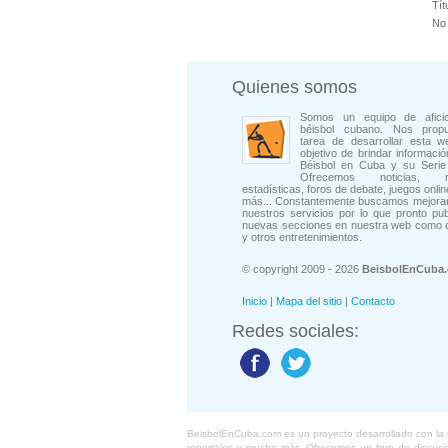
Tít
No 
Quienes somos
Somos un equipo de afici
béisbol cubano. Nos prop
tarea de desarrollar esta w
objetivo de brindar informació
Béisbol en Cuba y su Serie 
Ofrecemos noticias, rep
estadísticas, foros de debate, juegos onli
más... Constantemente buscamos mejorar
nuestros servicios por lo que pronto pu
nuevas secciones en nuestra web como 
y otros entretenimientos.
© copyright 2009 - 2026
BeisbolEnCuba
Inicio
|
Mapa del sitio
|
Contacto
Redes sociales:
BeisbolEnCuba.com es un proyecto desarrollado con la ide
reportajes y mucho más. Ofrecemos un foro de discusión