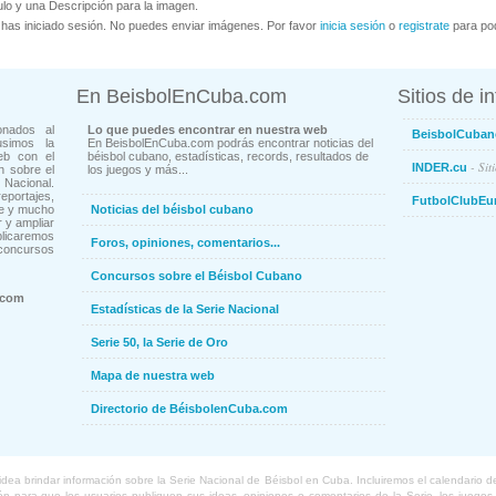
ulo y una Descripción para la imagen.
has iniciado sesión. No puedes enviar imágenes. Por favor
inicia sesión
o
registrate
para pod
En BeisbolEnCuba.com
Sitios de i
onados al
Lo que puedes encontrar en nuestra web
BeisbolCuban
usimos la
En BeisbolEnCuba.com podrás encontrar noticias del
eb con el
béisbol cubano, estadísticas, records, resultados de
- Sit
INDER.cu
n sobre el
los juegos y más...
Nacional.
ortajes,
FutbolClubEu
ne y mucho
Noticias del béisbol cubano
 y ampliar
blicaremos
Foros, opiniones, comentarios...
concursos
Concursos sobre el Béisbol Cubano
.com
Estadísticas de la Serie Nacional
Serie 50, la Serie de Oro
Mapa de nuestra web
Directorio de BéisbolenCuba.com
a brindar información sobre la Serie Nacional de Béisbol en Cuba. Incluiremos el calendario de lo
 para que los usuarios publiquen sus ideas, opiniones o comentarios de la Serie, los juegos o