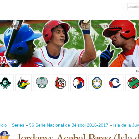
usuario
FOROS
PRONÓSTICOS
EN VIVO
CONTACTO
H
icio
»
Series
»
56 Serie Nacional de Béisbol 2016-2017
»
Isla de la Ju
Jordanys Acebal Perez
(
Isla 