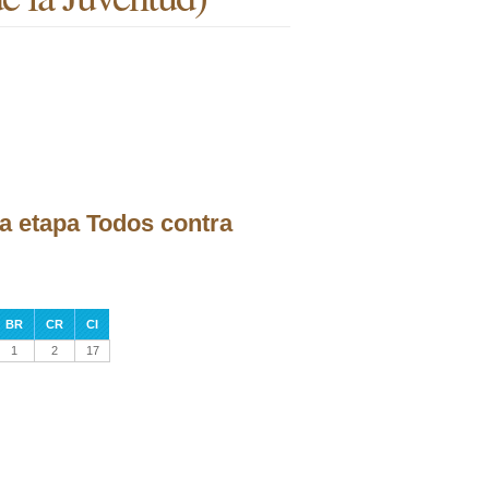
la etapa Todos contra
BR
CR
CI
1
2
17