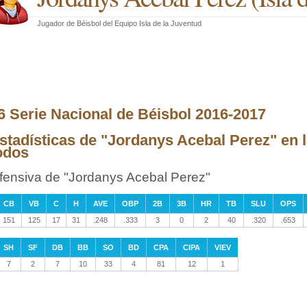
Jugador de Béisbol
del
Equipo Isla de la Juventud
6 Serie Nacional de Béisbol 2016-2017
stadísticas de "Jordanys Acebal Perez" en 
odos
fensiva de "Jordanys Acebal Perez"
CB
VB
C
H
AVE
OBP
2B
3B
HR
TB
SLU
OPS
151
125
17
31
.248
.333
3
0
2
40
.320
.653
SH
SF
DB
BB
SO
BD
CPA
CIPA
VIEV
7
2
7
10
33
4
81
12
1