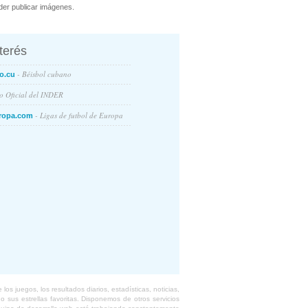
er publicar imágenes.
nterés
- Béisbol cubano
o.cu
io Oficial del INDER
- Ligas de futbol de Europa
ropa.com
s juegos, los resultados diarios, estadísticas, noticias,
 sus estrellas favoritas. Disponemos de otros servicios