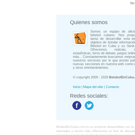
No 
Quienes somos
Somos un equipo de afici
béisbol cubano. Nos prop
tarea de desarrollar esta w
objetivo de brindar informació
Béisbol en Cuba y su Serie 
Ofrecemos noticias, rep
estadísticas, foros de debate, juegos onli
más... Constantemente buscamos mejorar
nuestros servicios por lo que pronto pu
nuevas secciones en nuestra web como 
y otros entretenimientos.
© copyright 2009 - 2026
BeisbolEnCuba
Inicio
|
Mapa del sitio
|
Contacto
Redes sociales:
BeisbolEnCuba.com es un proyecto desarrollado con la ide
reportajes y mucho más. Ofrecemos un foro de discusión