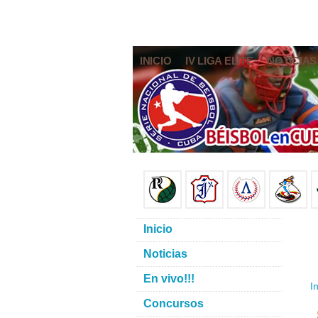
INICIO
IV LIGA ELITE
NOTICIAS
Inicio
Noticias
En vivo!!!
In
Concursos