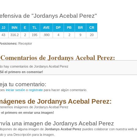
efensiva de "Jordanys Acebal Perez"
JJ
INN
E
TL
AVE
DP
PB
BR
CR
43
316.2
2
195
.990
4
2
9
20
Posiciones:
Receptor
 Comentarios de Jordanys Acebal Perez:
No hay comentarios de Jordanys Acebal Perez
¡Sé el primero en comentar!
eja tu comentario:
bes
iniciar sesión
o
registrate
para hacer algún comentario.
mágenes de Jordanys Acebal Perez:
 tenemos imágenes de Jordanys Acebal Perez
é el primero en enviar una imagen!
nvía una imagen de Jordanys Acebal Perez
dispones de alguna imagen de
Jordanys Acebal Perez
puedes colaborar con nuestra web al 
ulo y una Descripción para la imagen.