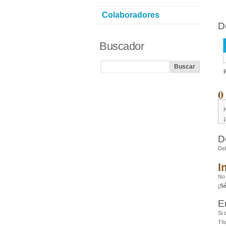
Colaboradores
D
Buscador
0
D
De
I
No
¡S
E
Si 
Tít