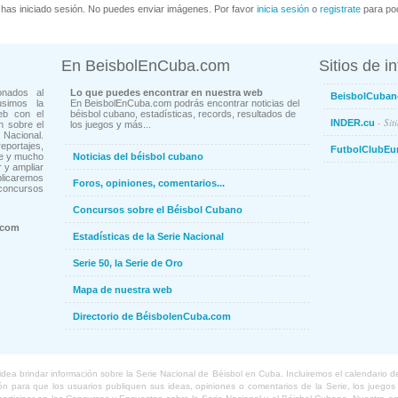
has iniciado sesión. No puedes enviar imágenes. Por favor
inicia sesión
o
registrate
para pod
En BeisbolEnCuba.com
Sitios de i
onados al
Lo que puedes encontrar en nuestra web
BeisbolCuban
usimos la
En BeisbolEnCuba.com podrás encontrar noticias del
eb con el
béisbol cubano, estadísticas, records, resultados de
- Sit
INDER.cu
n sobre el
los juegos y más...
Nacional.
ortajes,
FutbolClubEu
ne y mucho
Noticias del béisbol cubano
 y ampliar
blicaremos
Foros, opiniones, comentarios...
concursos
Concursos sobre el Béisbol Cubano
.com
Estadísticas de la Serie Nacional
Serie 50, la Serie de Oro
Mapa de nuestra web
Directorio de BéisbolenCuba.com
a brindar información sobre la Serie Nacional de Béisbol en Cuba. Incluiremos el calendario de lo
 para que los usuarios publiquen sus ideas, opiniones o comentarios de la Serie, los juegos o