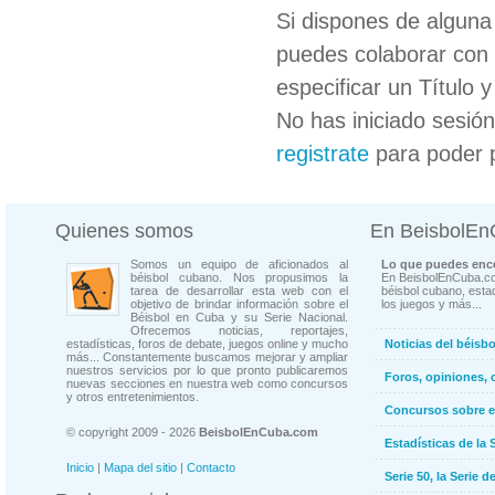
Si dispones de algun
puedes colaborar con 
especificar un Título 
No has iniciado sesió
registrate
para poder 
Quienes somos
En BeisbolE
Somos un equipo de aficionados al
Lo que puedes enco
béisbol cubano. Nos propusimos la
En BeisbolEnCuba.co
tarea de desarrollar esta web con el
béisbol cubano, estad
objetivo de brindar información sobre el
los juegos y más...
Béisbol en Cuba y su Serie Nacional.
Ofrecemos noticias, reportajes,
estadísticas, foros de debate, juegos online y mucho
Noticias del béisb
más... Constantemente buscamos mejorar y ampliar
nuestros servicios por lo que pronto publicaremos
Foros, opiniones, 
nuevas secciones en nuestra web como concursos
y otros entretenimientos.
Concursos sobre e
© copyright 2009 - 2026
BeisbolEnCuba.com
Estadísticas de la 
Inicio
|
Mapa del sitio
|
Contacto
Serie 50, la Serie d