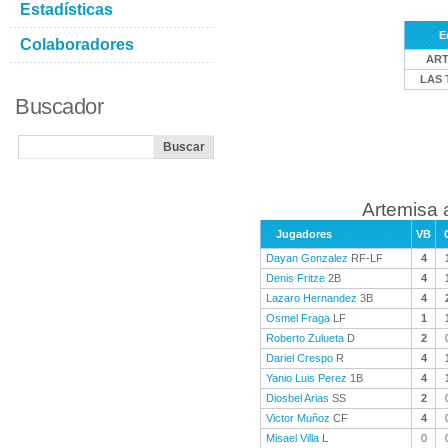
Estadísticas
E
Colaboradores
ART
LAS 
Buscador
Artemisa 
Jugadores
VB
Dayan Gonzalez
RF-LF
4
Denis Fritze
2B
4
Lazaro Hernandez
3B
4
Osmel Fraga
LF
1
Roberto Zulueta
D
2
Dariel Crespo
R
4
Yanio Luis Perez
1B
4
Diosbel Arias
SS
2
Victor Muñoz
CF
4
Misael Villa
L
0