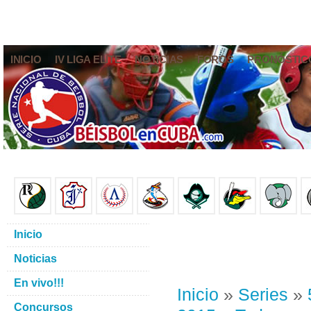
INICIO
IV LIGA ELITE
NOTICIAS
FOROS
PRONÓSTIC
Inicio
Noticias
En vivo!!!
Inicio
»
Series
»
Concursos