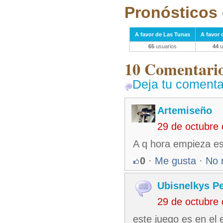
Pronósticos 
A favor de Las Tunas
A favor 
65
usuarios
44
u
10 Comentarios
Deja tu comenta
Artemiseño
29 de octubre
A q hora empieza es
0
·
Me gusta
·
No 
Ubisnelkys Pe
29 de octubre
este juego es en el 