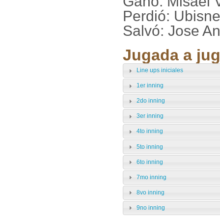
Ganó: Misael V
Perdió: Ubisn
Salvó: Jose A
Jugada a jug
Line ups iniciales
1er inning
2do inning
3er inning
4to inning
5to inning
6to inning
7mo inning
8vo inning
9no inning