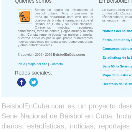
Quienes somos
En BeisbolE
Somos un equipo de aficionados al
Lo que puedes enco
béisbol cubano. Nos propusimos la
En BeisbolEnCuba.co
tarea de desarrollar esta web con el
béisbol cubano, estad
objetivo de brindar información sobre el
los juegos y más...
Béisbol en Cuba y su Serie Nacional.
Ofrecemos noticias, reportajes,
estadísticas, foros de debate, juegos online y mucho
Noticias del béisb
más... Constantemente buscamos mejorar y ampliar
nuestros servicios por lo que pronto publicaremos
Foros, opiniones, 
nuevas secciones en nuestra web como concursos
y otros entretenimientos.
Concursos sobre e
© copyright 2009 - 2026
BeisbolEnCuba.com
Estadísticas de la 
Inicio
|
Mapa del sitio
|
Contacto
Serie 50, la Serie d
Redes sociales:
Mapa de nuestra 
Directorio de Béi
BeisbolEnCuba.com es un proyecto desarr
Serie Nacional de Béisbol en Cuba. Inclui
diarios, estadísticas, noticias, report