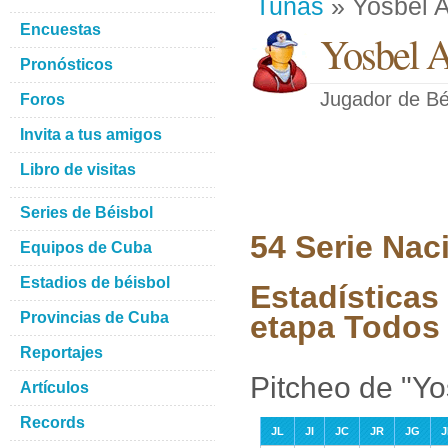
Tunas
» Yosbel A
Encuestas
Yosbel A
Pronósticos
Jugador de Bé
Foros
Invita a tus amigos
Libro de visitas
Series de Béisbol
54 Serie Nac
Equipos de Cuba
Estadios de béisbol
Estadísticas
Provincias de Cuba
etapa Todos 
Reportajes
Pitcheo de "Yo
Artículos
Records
JL
JI
JC
JR
JG
J