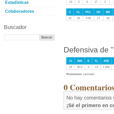
Estadísticas
19
2
0
17
2
Colaboradores
C
CL
PCL
SO
BB
22
18
4.05
17
18
Buscador
Defensiva de "
JJ
INN
E
TL
AVE
19
40.0
0
13
1.000
Posiciones:
Lanzador
0 Comentarios
No hay comentarios d
¡Sé el primero en 