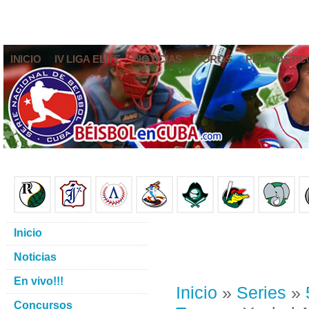
INICIO
IV LIGA ELITE
NOTICIAS
FOROS
PRONÓSTIC
Inicio
Noticias
En vivo!!!
Inicio
»
Series
»
Concursos