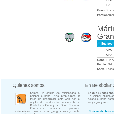
CMG
HOL
Ganó:
Yusmel
Perdió:
Arbel
Márt
Gra
Equipos
CFG
GRA
Ganó:
Luis 
Perdió:
Alain
Salvó:
Leoris
Quienes somos
En BeisbolE
Somos un equipo de aficionados al
Lo que puedes enco
béisbol cubano. Nos propusimos la
En BeisbolEnCuba.co
tarea de desarrollar esta web con el
béisbol cubano, estad
objetivo de brindar información sobre el
los juegos y más...
Béisbol en Cuba y su Serie Nacional.
Ofrecemos noticias, reportajes,
estadísticas, foros de debate, juegos online y mucho
Noticias del béisb