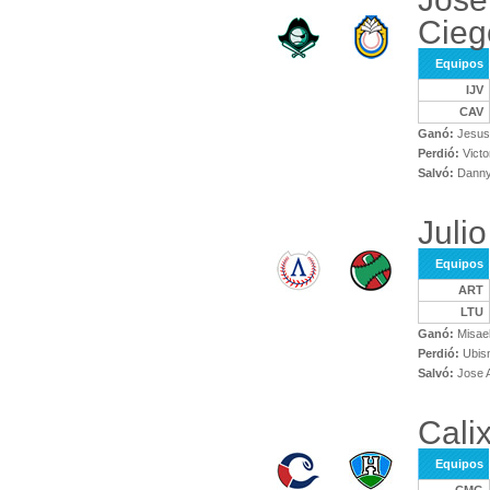
Cieg
Equipos
IJV
CAV
Ganó:
Jesus
Perdió:
Victo
Salvó:
Danny 
Juli
Equipos
ART
LTU
Ganó:
Misael
Perdió:
Ubis
Salvó:
Jose 
Cali
Equipos