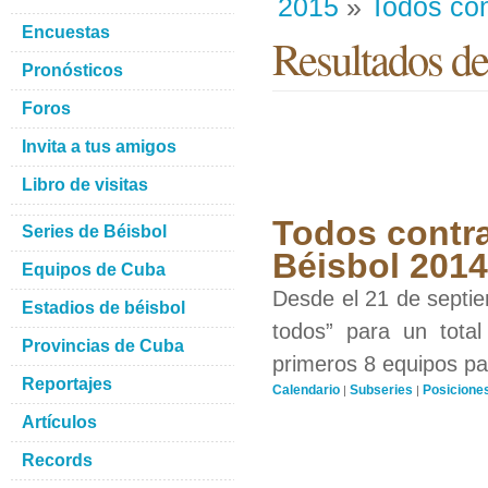
2015
»
Todos con
Encuestas
Resultados de
Pronósticos
Foros
Invita a tus amigos
Libro de visitas
Todos contra
Series de Béisbol
Béisbol 201
Equipos de Cuba
Desde el 21 de septiem
Estadios de béisbol
todos” para un total
Provincias de Cuba
primeros 8 equipos par
Reportajes
Calendario
Subseries
Posicione
|
|
Artículos
Records