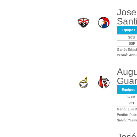
Jose
Santi
Equipos
SCU
SSP
Ganó:
Ediasb
Perdió:
Aldo 
Augu
Gua
Equipos
GTM
VCL
Ganó:
Luis B
Perdió:
Pedro
Salvó:
Yasma
José