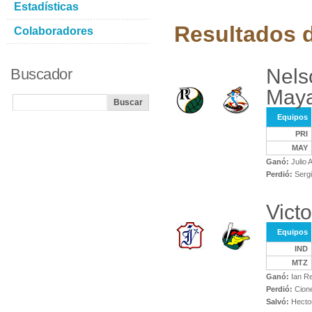
Estadísticas
Resultados d
Colaboradores
Nels
Buscador
Maya
Equipos
PRI
MAY
Ganó:
Julio 
Perdió:
Sergi
Victo
Equipos
IND
MTZ
Ganó:
Ian R
Perdió:
Cione
Salvó:
Hecto