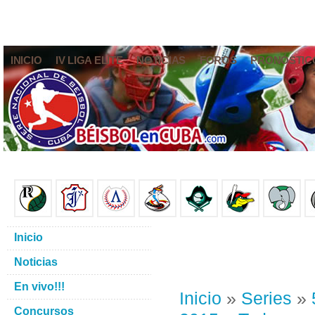
INICIO
IV LIGA ELITE
NOTICIAS
FOROS
PRONÓSTIC
Inicio
Noticias
En vivo!!!
Inicio
»
Series
»
Concursos