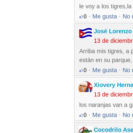
le voy a los tigres,
0
·
Me gusta
·
No 
José Lorenzo
13 de diciemb
Arriba mis tigres, a
están en su parque, 
0
·
Me gusta
·
No 
Xiovery Herna
13 de diciemb
los naranjas van a g
0
·
Me gusta
·
No 
Cocodrilo As