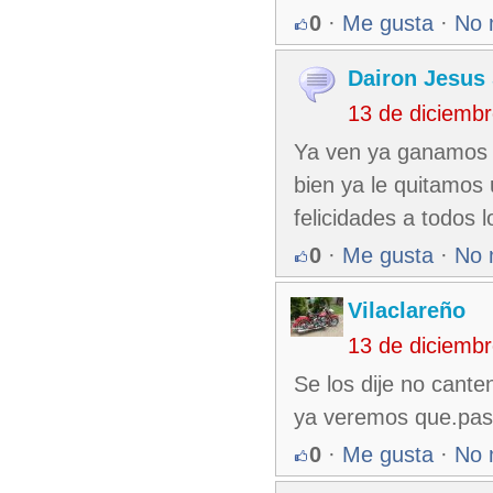
0
·
Me gusta
·
No 
Dairon Jesus
13 de diciemb
Ya ven ya ganamos el
bien ya le quitamos 
felicidades a todos l
0
·
Me gusta
·
No 
Vilaclareño
13 de diciemb
Se los dije no canten
ya veremos que.pasa 
0
·
Me gusta
·
No 