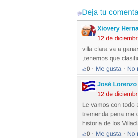
Deja tu comenta
Xiovery Herna
12 de diciemb
villa clara va a gan
,tenemos que clasifi
0
·
Me gusta
·
No 
José Lorenzo
12 de diciemb
Le vamos con todo a
tremenda pena me da
historia de los Vill
0
·
Me gusta
·
No 