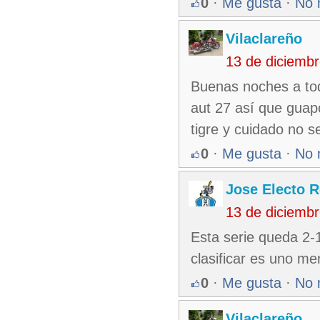
0
·
Me gusta
·
No 
Vilaclareño
13 de diciemb
Buenas noches a tod
aut 27 así que guapo 
tigre y cuidado no s
0
·
Me gusta
·
No 
Jose Electo 
13 de diciemb
Esta serie queda 2-1
clasificar es uno m
0
·
Me gusta
·
No 
Vilaclareño