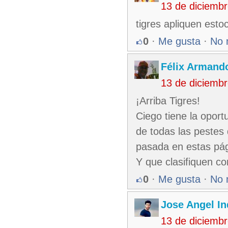
13 de diciemb
tigres apliquen esto
0
·
Me gusta
·
No 
Félix Armando
13 de diciemb
¡Arriba Tigres!
Ciego tiene la oport
de todas las pestes 
pasada en estas pág
Y que clasifiquen c
0
·
Me gusta
·
No 
Jose Angel In
13 de diciemb