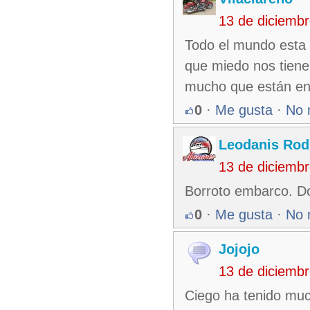
13 de diciemb
Todo el mundo esta e
que miedo nos tiene 
mucho que están en 
0
·
Me gusta
·
No 
Leodanis Rod
13 de diciemb
Borroto embarco. Do
0
·
Me gusta
·
No 
Jojojo
13 de diciemb
Ciego ha tenido muc