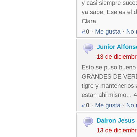
y casi siempre suced
ya sabe. Ese es el d
Clara.
0
·
Me gusta
·
No 
Junior Alfons
13 de diciemb
Esto se puso bue
GRANDES DE VERDAD.
tigre y mantenerlos 
estan ahi mismo... 4
0
·
Me gusta
·
No 
Dairon Jesus
13 de diciemb