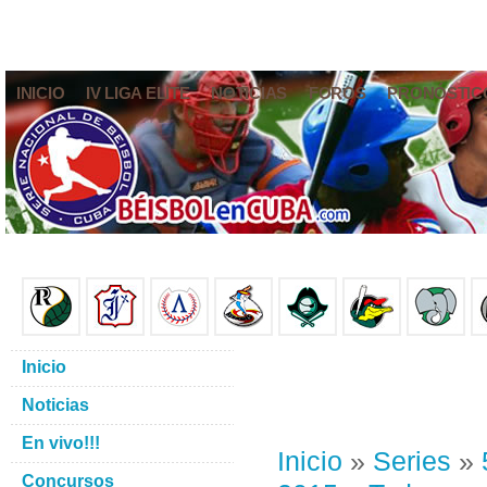
INICIO
IV LIGA ELITE
NOTICIAS
FOROS
PRONÓSTIC
Inicio
Noticias
En vivo!!!
Inicio
»
Series
»
Concursos