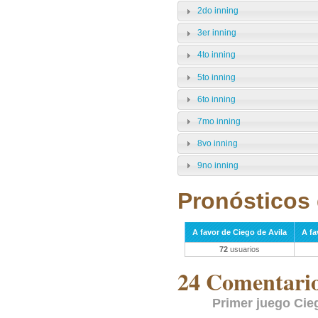
2do inning
3er inning
4to inning
5to inning
6to inning
7mo inning
8vo inning
9no inning
Pronósticos 
A favor de Ciego de Avila
A fa
72
usuarios
24 Comentarios
Primer juego Cieg