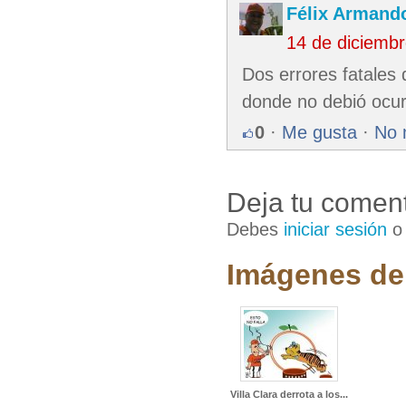
Félix Armando
14 de diciemb
Dos errores fatales 
donde no debió ocurr
0
·
Me gusta
·
No 
Deja tu coment
Debes
iniciar sesión
Imágenes de 
Villa Clara derrota a los...