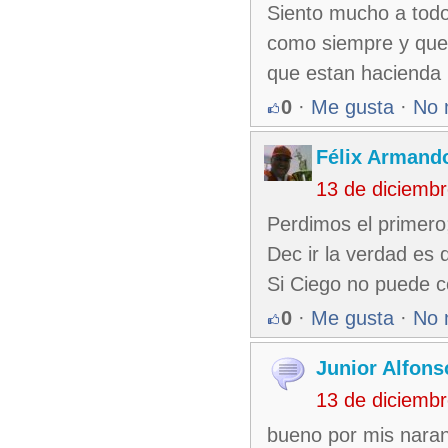
Siento mucho a todo
como siempre y que 
que estan hacienda l
0
·
Me gusta
·
No 
Félix Armando
13 de diciemb
Perdimos el primero
Dec ir la verdad es 
Si Ciego no puede co
0
·
Me gusta
·
No 
Junior Alfons
13 de diciemb
bueno por mis naranj