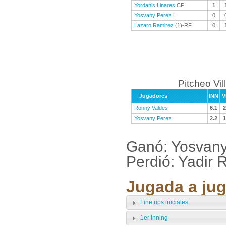
Yordanis Linares
CF
1
Yosvany Perez
L
0
Lazaro Ramirez
(1)-RF
0
Pitcheo Vil
Jugadores
INN
V
Ronny Valdes
6.1
2
Yosvany Perez
2.2
1
Ganó: Yosvany
Perdió: Yadir 
Jugada a jug
Line ups iniciales
1er inning