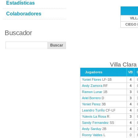
Estadísticas
Colaboradores
VIL
CIEGO 
Buscador
Villa Clara
Jugadores
VB
Yuniet Flores
LF-1B
4
Andy Zamora
RF
4
Ramon Lunar
1B
3
Ariel Borrero
D
3
Yeniet Perez
3B
4
Leandro Turiño
CF-LF
4
Yulexis La Rosa
R
3
Sandy Fernandez
SS
4
Andy Sarduy
2B
4
Ronny Valdes
L
0