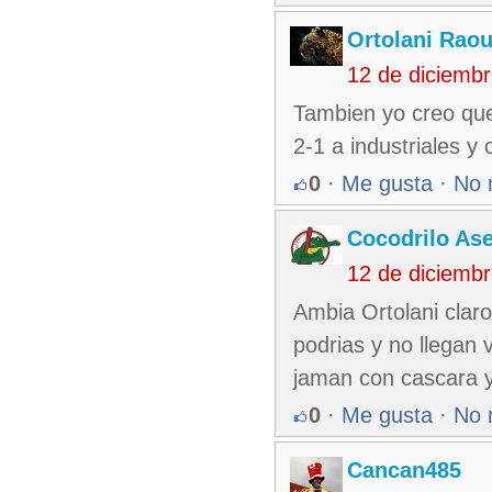
Ortolani Raou
12 de diciemb
Tambien yo creo que 
2-1 a industriales y 
0
·
Me gusta
·
No 
Cocodrilo As
12 de diciemb
Ambia Ortolani clar
podrias y no llegan v
jaman con cascara y 
0
·
Me gusta
·
No 
Cancan485