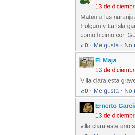
13 de diciemb
Maten a las naranja
Holguín y La Isla ga
como hicimo con Gua
0
·
Me gusta
·
No 
El Maja
13 de diciemb
Villa clara esta grav
0
·
Me gusta
·
No 
Ernerto Garc
13 de diciemb
villa clara este ano