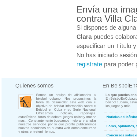
Envía una ima
contra Villa Cl
Si dispones de algun
Clara
puedes colabora
especificar un Título 
No has iniciado sesió
registrate
para poder 
Quienes somos
En BeisbolE
Somos un equipo de aficionados al
Lo que puedes enco
béisbol cubano. Nos propusimos la
En BeisbolEnCuba.co
tarea de desarrollar esta web con el
béisbol cubano, estad
objetivo de brindar información sobre el
los juegos y más...
Béisbol en Cuba y su Serie Nacional.
Ofrecemos noticias, reportajes,
estadísticas, foros de debate, juegos online y mucho
Noticias del béisb
más... Constantemente buscamos mejorar y ampliar
nuestros servicios por lo que pronto publicaremos
Foros, opiniones, 
nuevas secciones en nuestra web como concursos
y otros entretenimientos.
Concursos sobre e