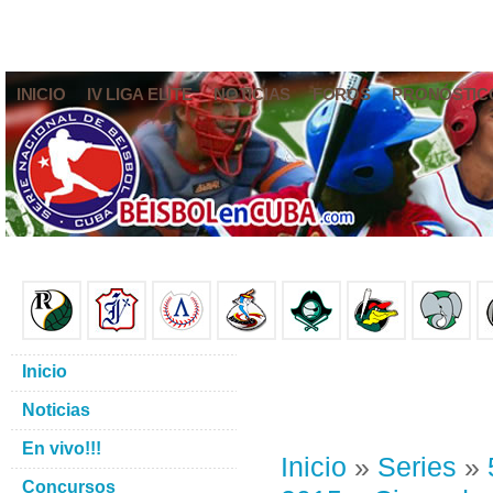
INICIO
IV LIGA ELITE
NOTICIAS
FOROS
PRONÓSTIC
Inicio
Noticias
En vivo!!!
Inicio
»
Series
»
Concursos