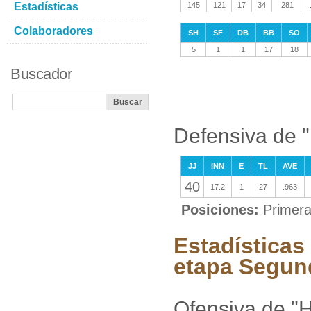
Estadísticas
145
121
17
34
.281
Colaboradores
SH
SF
DB
BB
SO
5
1
1
17
18
Buscador
Defensiva de 
JJ
INN
E
TL
AVE
40
17.2
1
27
.963
Posiciones:
Primera
Estadísticas
etapa Segun
Ofensiva de "