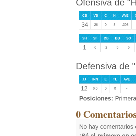
Ofensiva de "
CB
VB
C
H
AVE
34
26
0
8
.308
SH
SF
DB
BB
SO
1
0
2
5
5
Defensiva de 
JJ
INN
E
TL
AVE
12
0.0
0
0
-
Posiciones:
Primera
0 Comentarios
No hay comentarios 
¡Sé el primero en 