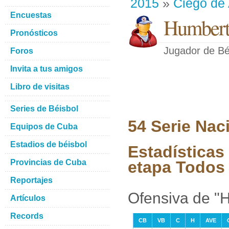
2015
»
Ciego de 
Encuestas
Humbert
Pronósticos
Jugador de Bé
Foros
Invita a tus amigos
Libro de visitas
Series de Béisbol
54 Serie Nac
Equipos de Cuba
Estadios de béisbol
Estadísticas
Provincias de Cuba
etapa Todos 
Reportajes
Ofensiva de "
Artículos
Records
CB
VB
C
H
AVE