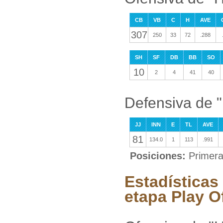
CB
VB
C
H
AVE
307
250
33
72
.288
SH
SF
DB
BB
SO
10
2
4
41
40
Defensiva de 
JJ
INN
E
TL
AVE
81
134.0
1
113
.991
Posiciones:
Primera
Estadísticas
etapa Play O