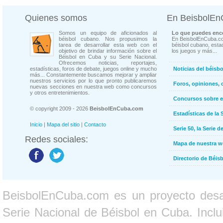
Quienes somos
En BeisbolE
Somos un equipo de aficionados al
Lo que puedes enco
béisbol cubano. Nos propusimos la
En BeisbolEnCuba.co
tarea de desarrollar esta web con el
béisbol cubano, estad
objetivo de brindar información sobre el
los juegos y más...
Béisbol en Cuba y su Serie Nacional.
Ofrecemos noticias, reportajes,
estadísticas, foros de debate, juegos online y mucho
Noticias del béisb
más... Constantemente buscamos mejorar y ampliar
nuestros servicios por lo que pronto publicaremos
Foros, opiniones, 
nuevas secciones en nuestra web como concursos
y otros entretenimientos.
Concursos sobre e
© copyright 2009 - 2026
BeisbolEnCuba.com
Estadísticas de la 
Inicio
|
Mapa del sitio
|
Contacto
Serie 50, la Serie d
Redes sociales:
Mapa de nuestra 
Directorio de Béi
BeisbolEnCuba.com es un proyecto desarr
Serie Nacional de Béisbol en Cuba. Inclui