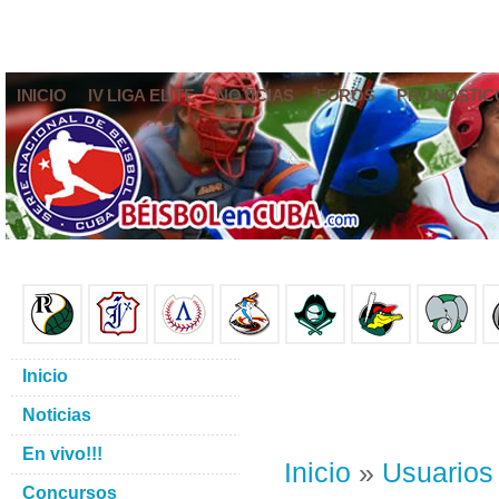
INICIO
IV LIGA ELITE
NOTICIAS
FOROS
PRONÓSTIC
Inicio
Noticias
En vivo!!!
Inicio
»
Usuarios
Concursos