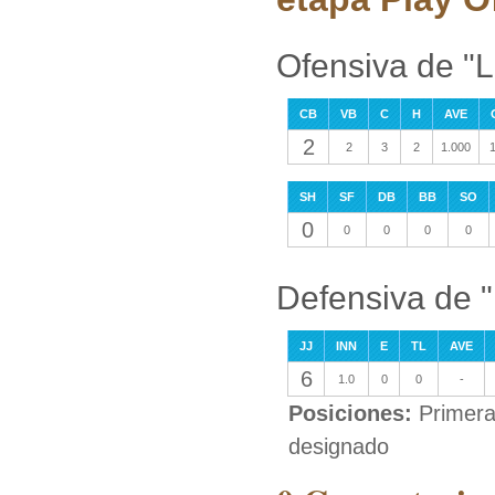
Ofensiva de "L
CB
VB
C
H
AVE
2
2
3
2
1.000
1
SH
SF
DB
BB
SO
0
0
0
0
0
Defensiva de "
JJ
INN
E
TL
AVE
6
1.0
0
0
-
Posiciones:
Primera
designado