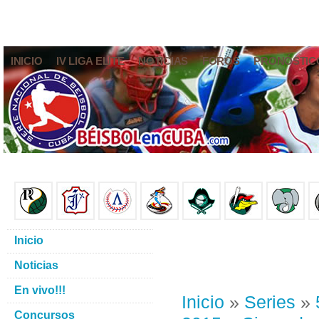
INICIO
IV LIGA ELITE
NOTICIAS
FOROS
PRONÓSTIC
Inicio
Noticias
En vivo!!!
Inicio
»
Series
»
Concursos