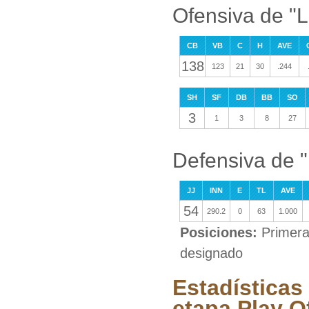
Ofensiva de "L
CB
VB
C
H
AVE
138
123
21
30
.244
SH
SF
DB
BB
SO
3
1
3
8
27
Defensiva de "
JJ
INN
E
TL
AVE
54
290.2
0
63
1.000
Posiciones:
Primera
designado
Estadísticas
etapa Play O