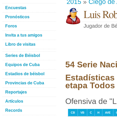
2015
»
Ciego de 
Encuestas
Luis Rob
Pronósticos
Jugador de Bé
Foros
Invita a tus amigos
Libro de visitas
Series de Béisbol
54 Serie Nac
Equipos de Cuba
Estadios de béisbol
Estadísticas
Provincias de Cuba
etapa Todos 
Reportajes
Ofensiva de "L
Artículos
Records
CB
VB
C
H
AVE