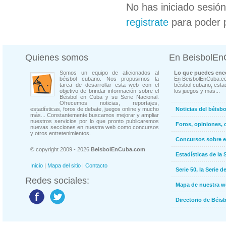
No has iniciado sesió
registrate
para poder 
Quienes somos
En BeisbolE
Somos un equipo de aficionados al
Lo que puedes enco
béisbol cubano. Nos propusimos la
En BeisbolEnCuba.co
tarea de desarrollar esta web con el
béisbol cubano, estad
objetivo de brindar información sobre el
los juegos y más...
Béisbol en Cuba y su Serie Nacional.
Ofrecemos noticias, reportajes,
estadísticas, foros de debate, juegos online y mucho
Noticias del béisb
más... Constantemente buscamos mejorar y ampliar
nuestros servicios por lo que pronto publicaremos
Foros, opiniones, 
nuevas secciones en nuestra web como concursos
y otros entretenimientos.
Concursos sobre e
© copyright 2009 - 2026
BeisbolEnCuba.com
Estadísticas de la 
Inicio
|
Mapa del sitio
|
Contacto
Serie 50, la Serie d
Redes sociales:
Mapa de nuestra 
Directorio de Béi