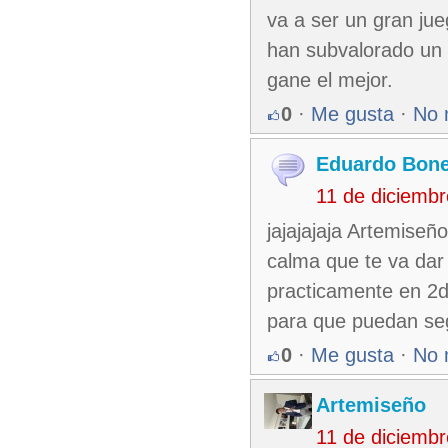
va a ser un gran jue
han subvalorado un 
gane el mejor.
0
·
Me gusta
·
No 
Eduardo Bone
11 de diciemb
jajajajaja Artemiseñ
calma que te va dar 
practicamente en 2d
para que puedan seg
0
·
Me gusta
·
No 
Artemiseño
11 de diciemb