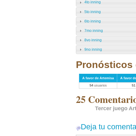
4to inning
5to inning
6to inning
7mo inning
8vo inning
9no inning
Pronósticos 
A favor de Artemisa
A favor d
54
usuarios
51
25 Comentarios
Tercer juego Ar
Deja tu comenta