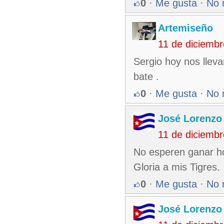
0
·
Me gusta
·
No 
Artemiseño
11 de diciemb
Sergio hoy nos lleva
bate .
0
·
Me gusta
·
No 
José Lorenzo
11 de diciemb
No esperen ganar ho
Gloria a mis Tigres.
0
·
Me gusta
·
No 
José Lorenzo