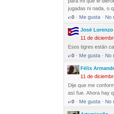
para mi que le dier
jugadas ni nada, o q
0
·
Me gusta
·
No 
José Lorenzo
11 de diciemb
Esos tigres están ca
0
·
Me gusta
·
No 
Félix Armando
11 de diciemb
Dije que me conform
así fue. Ahora hay q
0
·
Me gusta
·
No 