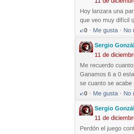
11 de diciemb
Hoy lanzara una part
que veo muy difícil
0
·
Me gusta
·
No 
Sergio Gonzá
11 de diciemb
Me recuerdo cuanto 
Ganamos 6 a 0 estab
se cuanto se acabe e
0
·
Me gusta
·
No 
Sergio Gonzá
11 de diciemb
Perdón el juego cont