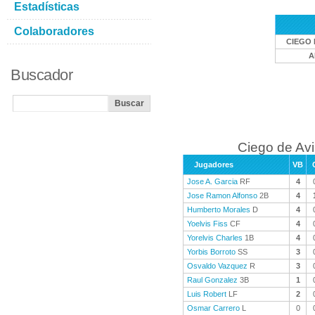
Estadísticas
Colaboradores
CIEGO 
A
Buscador
Ciego de Avi
Jugadores
VB
Jose A. Garcia
RF
4
Jose Ramon Alfonso
2B
4
Humberto Morales
D
4
Yoelvis Fiss
CF
4
Yorelvis Charles
1B
4
Yorbis Borroto
SS
3
Osvaldo Vazquez
R
3
Raul Gonzalez
3B
1
Luis Robert
LF
2
Osmar Carrero
L
0