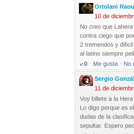
Ortolani Raou
10 de diciemb
No creo que Lahera 
contra ciego que pon
2 tremendos y difici
al latino siempre pel
0
·
Me gusta
·
No 
Sergio Gonzá
11 de diciemb
Voy billete a la Hera
Lo digo porque es e
dudas de la clasific
sepultar. Espero ped