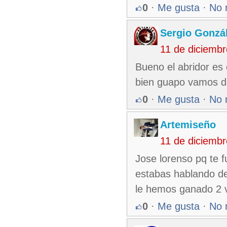
0
·
Me gusta
·
No 
Sergio Gonzá
11 de diciemb
Bueno el abridor es
bien guapo vamos de
0
·
Me gusta
·
No 
Artemiseño
11 de diciemb
Jose lorenso pq te f
estabas hablando de n
le hemos ganado 2 v
0
·
Me gusta
·
No 