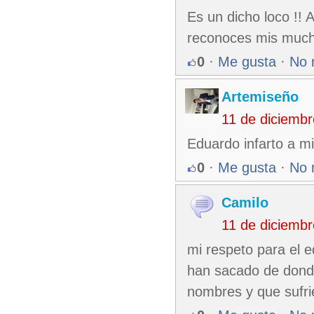
Es un dicho loco !! 
reconoces mis much
0
·
Me gusta
·
No 
Artemiseño
11 de diciemb
Eduardo infarto a m
0
·
Me gusta
·
No 
Camilo
11 de diciemb
mi respeto para el e
han sacado de donde
nombres y que sufr