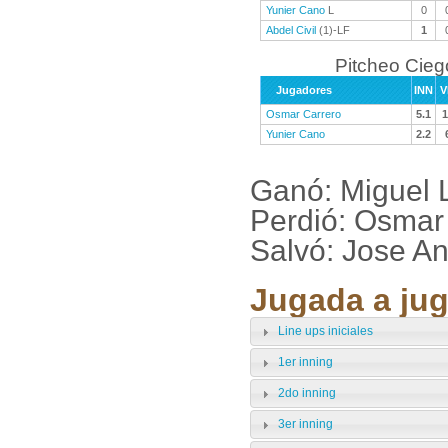
Yunier Cano
L
0
Abdel Civil
(1)-LF
1
Pitcheo Cieg
Jugadores
INN
V
Osmar Carrero
5.1
1
Yunier Cano
2.2
Ganó: Miguel 
Perdió: Osmar
Salvó: Jose A
Jugada a jug
Line ups iniciales
1er inning
2do inning
3er inning