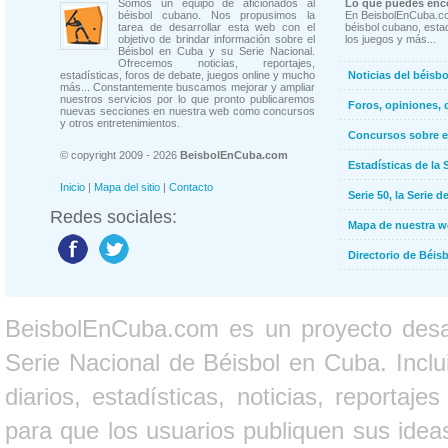
Somos un equipo de aficionados al
Lo que puedes enco
béisbol cubano. Nos propusimos la
En BeisbolEnCuba.co
tarea de desarrollar esta web con el
béisbol cubano, estad
objetivo de brindar información sobre el
los juegos y más...
Béisbol en Cuba y su Serie Nacional.
Ofrecemos noticias, reportajes,
estadísticas, foros de debate, juegos online y mucho
Noticias del béisb
más... Constantemente buscamos mejorar y ampliar
nuestros servicios por lo que pronto publicaremos
Foros, opiniones, 
nuevas secciones en nuestra web como concursos
y otros entretenimientos.
Concursos sobre e
© copyright 2009 - 2026
BeisbolEnCuba.com
Estadísticas de la 
Inicio
|
Mapa del sitio
|
Contacto
Serie 50, la Serie d
Redes sociales:
Mapa de nuestra 
Directorio de Béi
BeisbolEnCuba.com es un proyecto desarr
Serie Nacional de Béisbol en Cuba. Inclui
diarios, estadísticas, noticias, report
para que los usuarios publiquen sus ideas