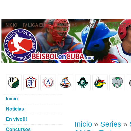
INICIO
IV LIGA ELITE
NOTICIAS
FOROS
PRONÓSTIC
Inicio
Noticias
En vivo!!!
Inicio
»
Series
»
Concursos