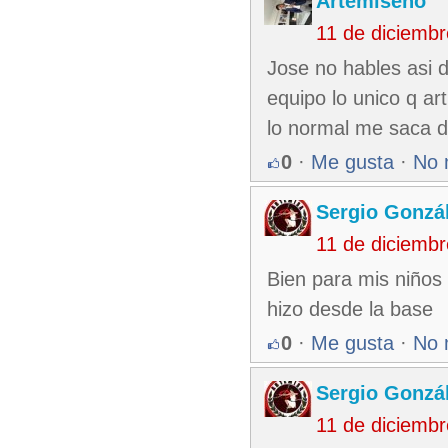
Artemiseño
11 de diciemb
Jose no hables asi d
equipo lo unico q ar
lo normal me saca d
0
·
Me gusta
·
No 
Sergio Gonzá
11 de diciemb
Bien para mis niños
hizo desde la base
0
·
Me gusta
·
No 
Sergio Gonzá
11 de diciemb