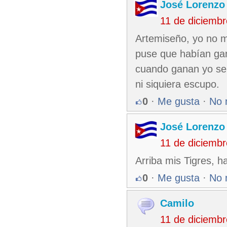
José Lorenzo
11 de diciemb
Artemiseño, yo no me
puse que habían gan
cuando ganan yo se 
ni siquiera escupo.
0
·
Me gusta
·
No 
José Lorenzo
11 de diciemb
Arriba mis Tigres, 
0
·
Me gusta
·
No 
Camilo
11 de diciemb