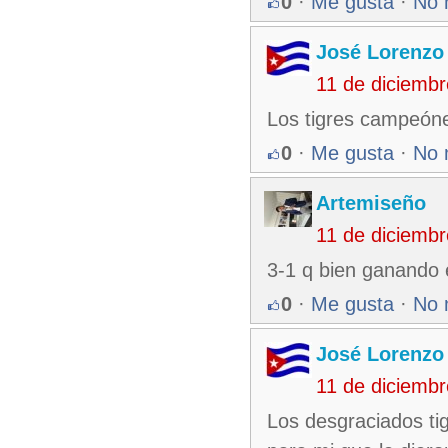
0
·
Me gusta
·
No 
José Lorenzo
11 de diciemb
Los tigres campeóne
0
·
Me gusta
·
No 
Artemiseño
11 de diciemb
3-1 q bien ganando e
0
·
Me gusta
·
No 
José Lorenzo
11 de diciemb
Los desgraciados ti