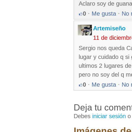
Aclaro soy de guana
0
·
Me gusta
·
No 
Artemiseño
11 de diciemb
Sergio nos queda C
lugar y cuidado q s
ultimos 2 lugares de
pero no soy del q me
0
·
Me gusta
·
No 
Deja tu coment
Debes
iniciar sesión
Imágenes de 