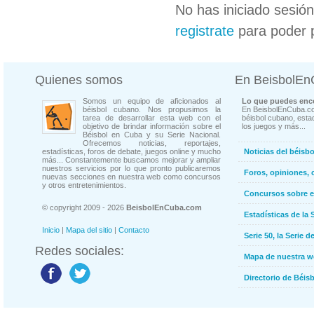
No has iniciado sesió
registrate
para poder 
Quienes somos
En BeisbolE
Somos un equipo de aficionados al
Lo que puedes enco
béisbol cubano. Nos propusimos la
En BeisbolEnCuba.co
tarea de desarrollar esta web con el
béisbol cubano, estad
objetivo de brindar información sobre el
los juegos y más...
Béisbol en Cuba y su Serie Nacional.
Ofrecemos noticias, reportajes,
estadísticas, foros de debate, juegos online y mucho
Noticias del béisb
más... Constantemente buscamos mejorar y ampliar
nuestros servicios por lo que pronto publicaremos
Foros, opiniones, 
nuevas secciones en nuestra web como concursos
y otros entretenimientos.
Concursos sobre e
© copyright 2009 - 2026
BeisbolEnCuba.com
Estadísticas de la 
Inicio
|
Mapa del sitio
|
Contacto
Serie 50, la Serie d
Redes sociales:
Mapa de nuestra 
Directorio de Béi