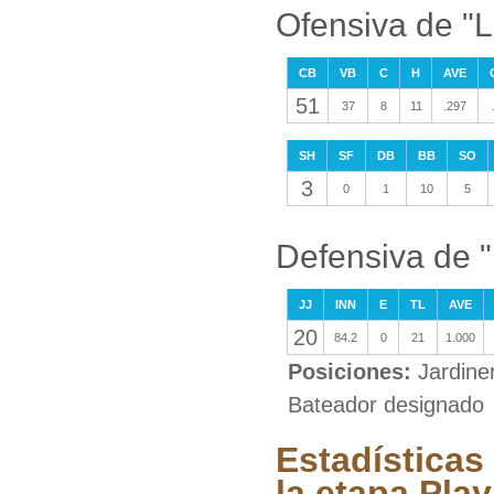
Ofensiva de "
CB
VB
C
H
AVE
51
37
8
11
.297
SH
SF
DB
BB
SO
3
0
1
10
5
Defensiva de 
JJ
INN
E
TL
AVE
20
84.2
0
21
1.000
Posiciones:
Jardine
Bateador designado
Estadísticas
la etapa Play