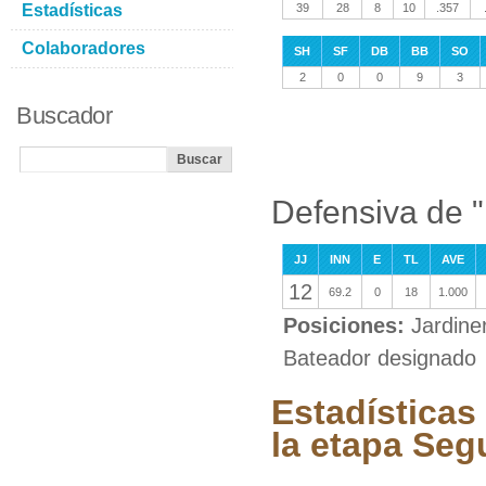
Estadísticas
39
28
8
10
.357
Colaboradores
SH
SF
DB
BB
SO
2
0
0
9
3
Buscador
Defensiva de 
JJ
INN
E
TL
AVE
12
69.2
0
18
1.000
Posiciones:
Jardine
Bateador designado
Estadísticas
la etapa Se