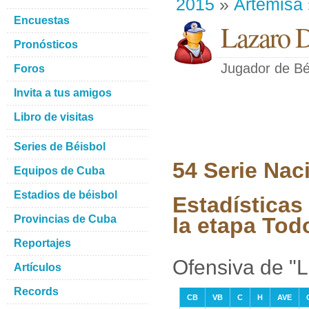
2015
»
Artemisa
Encuestas
Lazaro D
Pronósticos
Jugador de Bé
Foros
Invita a tus amigos
Libro de visitas
Series de Béisbol
54 Serie Nac
Equipos de Cuba
Estadios de béisbol
Estadísticas
Provincias de Cuba
la etapa Tod
Reportajes
Ofensiva de "
Artículos
Records
CB
VB
C
H
AVE