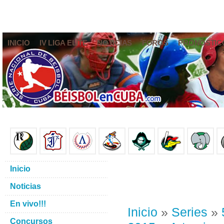
INICIO
IV LIGA ELITE
NOTICIAS
FOROS
PRONÓSTIC
Inicio
Noticias
En vivo!!!
Inicio
»
Series
»
Concursos