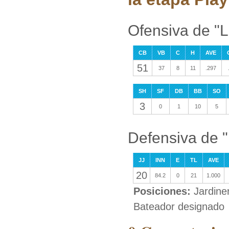
Ofensiva de "
CB
VB
C
H
AVE
51
37
8
11
.297
SH
SF
DB
BB
SO
3
0
1
10
5
Defensiva de 
JJ
INN
E
TL
AVE
20
84.2
0
21
1.000
Posiciones:
Jardine
Bateador designado