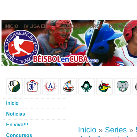
INICIO
IV LIGA ELITE
NOTICIAS
FOROS
PRONÓSTIC
Inicio
Noticias
En vivo!!!
Inicio
»
Series
»
Concursos