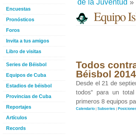
de la Juventud
» 
Encuestas
Equipo Isl
Pronósticos
Foros
Invita a tus amigos
Libro de visitas
Todos contra
Series de Béisbol
Béisbol 201
Equipos de Cuba
Desde el 21 de septiem
Estadios de béisbol
todos” para un total
Provincias de Cuba
primeros 8 equipos par
Reportajes
Calendario
Subseries
Posicione
|
|
Artículos
Records