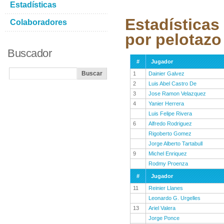
Estadísticas
Estadísticas
Colaboradores
por pelotazo
Buscador
#
Jugador
1
Dainier Galvez
2
Luis Abel Castro De
3
Jose Ramon Velazquez
4
Yanier Herrera
Luis Felipe Rivera
6
Alfredo Rodriguez
Rigoberto Gomez
Jorge Alberto Tartabull
9
Michel Enriquez
Rodmy Proenza
#
Jugador
11
Reinier Llanes
Leonardo G. Urgelles
13
Ariel Valera
Jorge Ponce