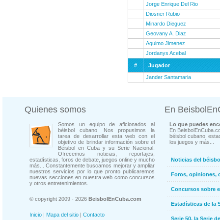
Jorge Enrique Del Rio
Diosner Rubio
Minardo Dieguez
Geovany A. Diaz
Aquimo Jimenez
Jordanys Acebal
#
Jugador
Jander Santamaria
Quienes somos
En BeisbolE
Somos un equipo de aficionados al
Lo que puedes enco
béisbol cubano. Nos propusimos la
En BeisbolEnCuba.co
tarea de desarrollar esta web con el
béisbol cubano, estad
objetivo de brindar información sobre el
los juegos y más...
Béisbol en Cuba y su Serie Nacional.
Ofrecemos noticias, reportajes,
estadísticas, foros de debate, juegos online y mucho
Noticias del béisb
más... Constantemente buscamos mejorar y ampliar
nuestros servicios por lo que pronto publicaremos
Foros, opiniones, 
nuevas secciones en nuestra web como concursos
y otros entretenimientos.
Concursos sobre e
© copyright 2009 - 2026
BeisbolEnCuba.com
Estadísticas de la 
Inicio
|
Mapa del sitio
|
Contacto
Serie 50, la Serie d