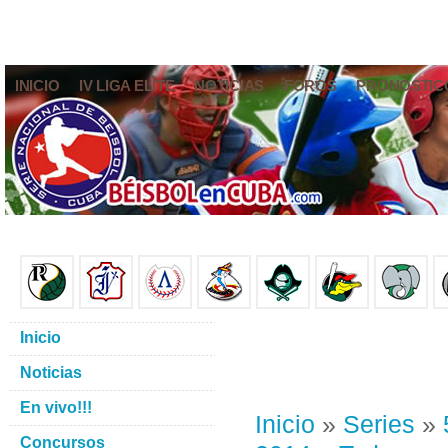
INICIO
IV LIGA ELITE
NOTICIAS
FOROS
PRONÓSTIC
Inicio
Noticias
En vivo!!!
Inicio
»
Series
»
Concursos