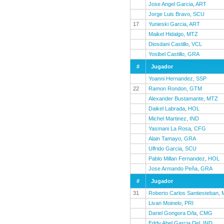
Jose Angel Garcia
,
ART
Jorge Luis Bravo
,
SCU
17
Yunieski Garcia
,
ART
Maikel Hidalgo
,
MTZ
Diosdani Castillo
,
VCL
Yosibel Castillo
,
GRA
#
Jugador
Yoanni Hernandez
,
SSP
22
Ramon Rondon
,
GTM
Alexander Bustamante
,
MTZ
Daikel Labrada
,
HOL
Michel Martinez
,
IND
Yasmani La Rosa
,
CFG
Alain Tamayo
,
GRA
Ulfrido Garcia
,
SCU
Pablo Millan Fernandez
,
HOL
Jose Armando Peña
,
GRA
#
Jugador
31
Roberto Carlos Santiesteban
,
Livan Moinelo
,
PRI
Dariel Gongora D/la
,
CMG
Eddy Abel Garcia Del
,
IND