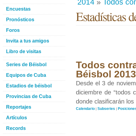
2014
»
Todos con
Encuestas
Estadísticas d
Pronósticos
Foros
Invita a tus amigos
Libro de visitas
Todos contra
Series de Béisbol
Béisbol 201
Equipos de Cuba
Desde el 3 de noviemb
Estadios de béisbol
diciembre de “todos c
Provincias de Cuba
donde clasificarán los
Reportajes
Calendario
Subseries
Posicione
|
|
Artículos
Records