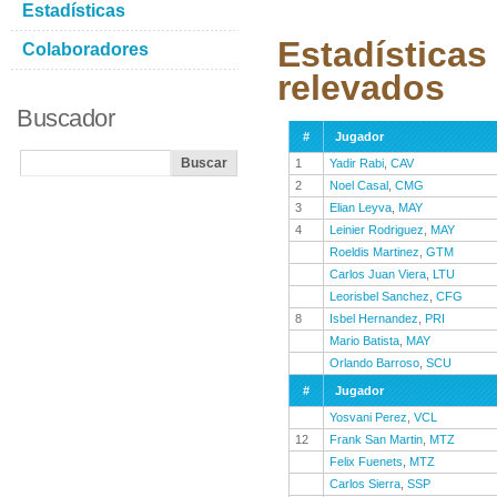
Estadísticas
Estadísticas
Colaboradores
relevados
Buscador
#
Jugador
1
Yadir Rabi
,
CAV
2
Noel Casal
,
CMG
3
Elian Leyva
,
MAY
4
Leinier Rodriguez
,
MAY
Roeldis Martinez
,
GTM
Carlos Juan Viera
,
LTU
Leorisbel Sanchez
,
CFG
8
Isbel Hernandez
,
PRI
Mario Batista
,
MAY
Orlando Barroso
,
SCU
#
Jugador
Yosvani Perez
,
VCL
12
Frank San Martin
,
MTZ
Felix Fuenets
,
MTZ
Carlos Sierra
,
SSP