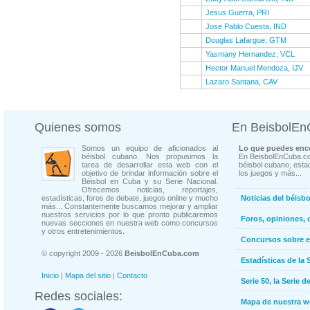
Jesus Guerra
,
PRI
Jose Pablo Cuesta
,
IND
Douglas Lafargue
,
GTM
Yasmany Hernandez
,
VCL
Hector Manuel Mendoza
,
IJV
Lazaro Santana
,
CAV
Quienes somos
En BeisbolE
Somos un equipo de aficionados al
Lo que puedes enco
béisbol cubano. Nos propusimos la
En BeisbolEnCuba.co
tarea de desarrollar esta web con el
béisbol cubano, estad
objetivo de brindar información sobre el
los juegos y más...
Béisbol en Cuba y su Serie Nacional.
Ofrecemos noticias, reportajes,
estadísticas, foros de debate, juegos online y mucho
Noticias del béisb
más... Constantemente buscamos mejorar y ampliar
nuestros servicios por lo que pronto publicaremos
Foros, opiniones, 
nuevas secciones en nuestra web como concursos
y otros entretenimientos.
Concursos sobre e
© copyright 2009 - 2026
BeisbolEnCuba.com
Estadísticas de la 
Inicio
|
Mapa del sitio
|
Contacto
Serie 50, la Serie d
Redes sociales:
Mapa de nuestra 