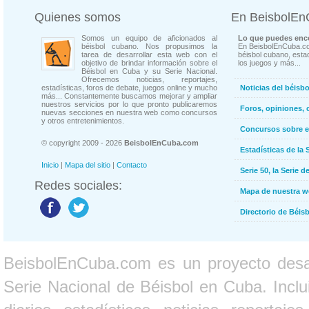
Quienes somos
En BeisbolE
Somos un equipo de aficionados al
Lo que puedes enco
béisbol cubano. Nos propusimos la
En BeisbolEnCuba.co
tarea de desarrollar esta web con el
béisbol cubano, estad
objetivo de brindar información sobre el
los juegos y más...
Béisbol en Cuba y su Serie Nacional.
Ofrecemos noticias, reportajes,
estadísticas, foros de debate, juegos online y mucho
Noticias del béisb
más... Constantemente buscamos mejorar y ampliar
nuestros servicios por lo que pronto publicaremos
Foros, opiniones, 
nuevas secciones en nuestra web como concursos
y otros entretenimientos.
Concursos sobre e
© copyright 2009 - 2026
BeisbolEnCuba.com
Estadísticas de la 
Inicio
|
Mapa del sitio
|
Contacto
Serie 50, la Serie d
Redes sociales:
Mapa de nuestra 
Directorio de Béi
BeisbolEnCuba.com es un proyecto desarr
Serie Nacional de Béisbol en Cuba. Inclui