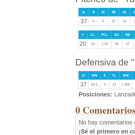
JL
JI
JC
JR
JG
J
37
0
0
37
10
C
CL
PCL
SO
BB
20
15
2.24
58
27
Defensiva de "
JJ
INN
E
TL
AVE
37
60.1
0
14
1.000
Posiciones:
Lanzad
0 Comentarios
No hay comentarios d
¡Sé el primero en 