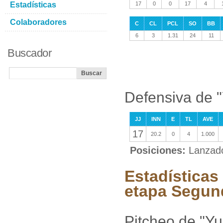
Estadísticas
17
0
0
17
4
Colaboradores
C
CL
PCL
SO
BB
6
3
1.31
24
11
Buscador
Defensiva de "
JJ
INN
E
TL
AVE
17
20.2
0
4
1.000
Posiciones:
Lanzad
Estadísticas 
etapa Segun
Pitcheo de "Yu