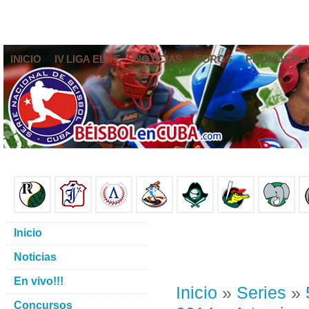
INICIO
IV LIGA ELITE
NOTICIAS
FOROS
PRONÓSTIC
Inicio
Noticias
En vivo!!!
Inicio
»
Series
»
Concursos