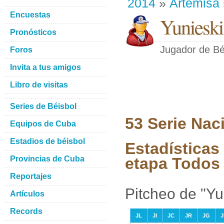
2014
»
Artemisa
Encuestas
Yunieski
Pronósticos
Jugador de Bé
Foros
Invita a tus amigos
Libro de visitas
Series de Béisbol
53 Serie Nac
Equipos de Cuba
Estadios de béisbol
Estadísticas 
Provincias de Cuba
etapa Todos 
Reportajes
Pitcheo de "Yu
Artículos
Records
JL
JI
JC
JR
JG
J