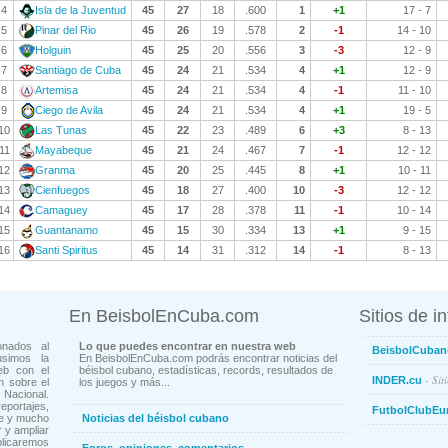
4
Isla de la Juventud
45
27
18
.600
1
+1
17 - 7
5
Pinar del Rio
45
26
19
.578
2
-1
14 - 10
6
Holguin
45
25
20
.556
3
-3
12 - 9
7
Santiago de Cuba
45
24
21
.534
4
+1
12 - 9
8
Artemisa
45
24
21
.534
4
-1
11 - 10
9
Ciego de Avila
45
24
21
.534
4
+1
19 - 5
10
Las Tunas
45
22
23
.489
6
+3
8 - 13
11
Mayabeque
45
21
24
.467
7
-1
12 - 12
12
Granma
45
20
25
.445
8
+1
10 - 11
13
Cienfuegos
45
18
27
.400
10
-3
12 - 12
14
Camaguey
45
17
28
.378
11
-1
10 - 14
15
Guantanamo
45
15
30
.334
13
+1
9 - 15
16
Santi Spiritus
45
14
31
.312
14
-1
8 - 13
En BeisbolEnCuba.com
Sitios de i
onados al
Lo que puedes encontrar en nuestra web
BeisbolCuban
usimos la
En BeisbolEnCuba.com podrás encontrar noticias del
eb con el
béisbol cubano, estadísticas, records, resultados de
- Sit
INDER.cu
n sobre el
los juegos y más...
Nacional.
ortajes,
FutbolClubEu
ne y mucho
Noticias del béisbol cubano
 y ampliar
blicaremos