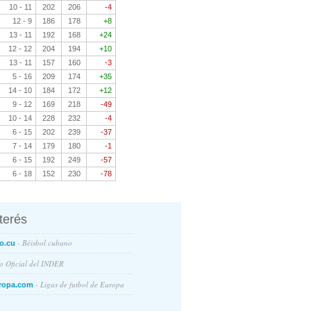
10 - 11
202
206
-4
12 - 9
186
178
+8
13 - 11
192
168
+24
12 - 12
204
194
+10
13 - 11
157
160
-3
5 - 16
209
174
+35
14 - 10
184
172
+12
9 - 12
169
218
-49
10 - 14
228
232
-4
6 - 15
202
239
-37
7 - 14
179
180
-1
6 - 15
192
249
-57
6 - 18
152
230
-78
nterés
- Béisbol cubano
o.cu
io Oficial del INDER
- Ligas de futbol de Europa
ropa.com