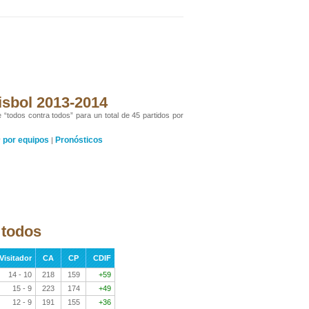
isbol 2013-2014
 “todos contra todos” para un total de 45 partidos por
por equipos
Pronósticos
y
|
 todos
Visitador
CA
CP
CDIF
14 - 10
218
159
+59
15 - 9
223
174
+49
12 - 9
191
155
+36