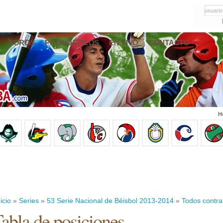
usuario
FOROS
PRONÓSTICOS
EN VIVO
CONTACTO
H
icio
»
Series
»
53 Serie Nacional de Béisbol 2013-2014
»
Todos contra
abla de posiciones