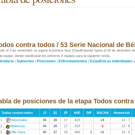
odos contra todos / 53 Serie Nacional de Bé
de el 3 de noviembre se jugará la primera fase (Clasificatoria) hasta el 29 de diciembre de
a equipo, donde clasificarán los primeros 8 equipos para la siguiente ronda.
lendario
Subseries
Posiciones
Enfrentamientos
Estadísticas individuales
|
|
|
|
abla de posiciones de la etapa Todos contra
Todos contra todos
JJ
JG
JP
AVE
DIF
RACHA
Homeclub
1
Industriales
45
28
17
.623
-
+3
14 - 7
2
Matanzas
45
28
17
.623
-
-1
13 - 8
3
Villa Clara
45
27
18
.600
1
+1
15 - 9