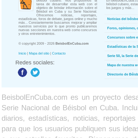
béisbol cubano. Nos propusimos la
En BeisbolEnCuba.co
tarea de desarrollar esta web con el
béisbol cubano, estad
objetivo de brindar información sobre el
los juegos y más...
Béisbol en Cuba y su Serie Nacional.
Ofrecemos noticias, reportajes,
estadísticas, foros de debate, juegos online y mucho
Noticias del béisb
más... Constantemente buscamos mejorar y ampliar
nuestros servicios por lo que pronto publicaremos
Foros, opiniones, 
nuevas secciones en nuestra web como concursos
y otros entretenimientos.
Concursos sobre e
© copyright 2009 - 2026
BeisbolEnCuba.com
Estadísticas de la 
Inicio
|
Mapa del sitio
|
Contacto
Serie 50, la Serie d
Redes sociales:
Mapa de nuestra 
Directorio de Béi
BeisbolEnCuba.com es un proyecto desarr
Serie Nacional de Béisbol en Cuba. Inclui
diarios, estadísticas, noticias, report
para que los usuarios publiquen sus ideas