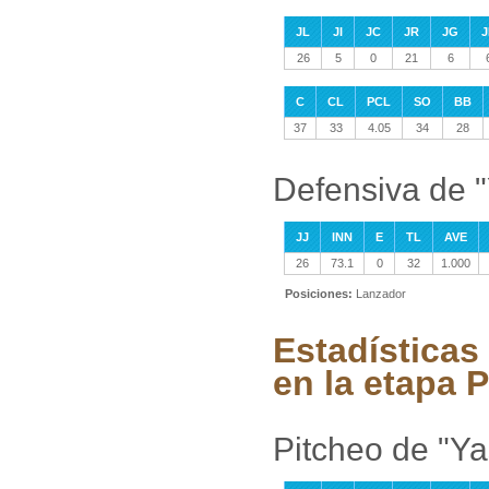
JL
JI
JC
JR
JG
J
26
5
0
21
6
C
CL
PCL
SO
BB
37
33
4.05
34
28
Defensiva de 
JJ
INN
E
TL
AVE
26
73.1
0
32
1.000
Posiciones:
Lanzador
Estadística
en la etapa P
Pitcheo de "Y