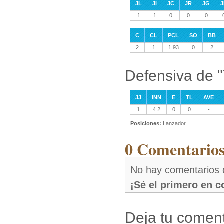
JL
JI
JC
JR
JG
J
1
1
0
0
0
C
CL
PCL
SO
BB
2
1
1.93
0
2
Defensiva de 
JJ
INN
E
TL
AVE
1
4.2
0
0
-
Posiciones:
Lanzador
0 Comentario
No hay comentarios
¡Sé el primero en 
Deja tu coment