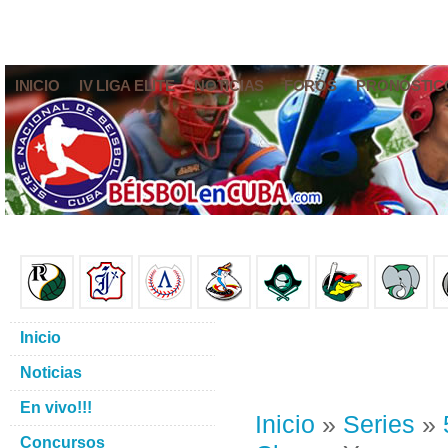
INICIO
IV LIGA ELITE
NOTICIAS
FOROS
PRONÓSTIC
Inicio
Noticias
En vivo!!!
Inicio
»
Series
»
Concursos