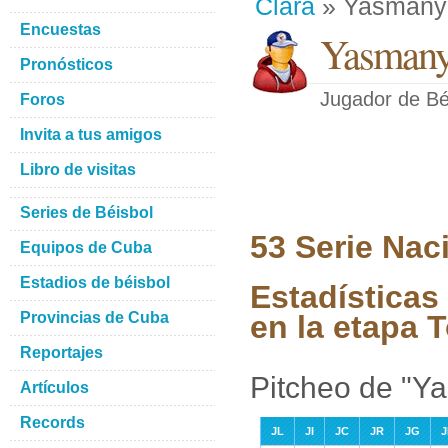
Clara
» Yasmany
Encuestas
Yasmany
Pronósticos
Jugador de Bé
Foros
Invita a tus amigos
Libro de visitas
Series de Béisbol
53 Serie Nac
Equipos de Cuba
Estadios de béisbol
Estadística
Provincias de Cuba
en la etapa 
Reportajes
Pitcheo de "Y
Artículos
Records
JL
JI
JC
JR
JG
J