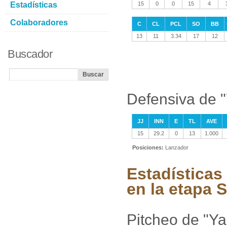
Estadísticas
15
0
0
15
4
Colaboradores
C
CL
PCL
SO
BB
13
11
3.34
17
12
Buscador
Defensiva de 
JJ
INN
E
TL
AVE
15
29.2
0
13
1.000
Posiciones:
Lanzador
Estadística
en la etapa
Pitcheo de "Y