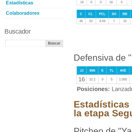
Estadísticas
16
0
0
16
0
Colaboradores
C
CL
PCL
SO
BB
36
33
9.09
7
15
Buscador
Defensiva de 
JJ
INN
E
TL
AVE
16
32.2
0
5
1.000
Posiciones:
Lanzad
Estadísticas
la etapa Se
Pitcheo de "Y