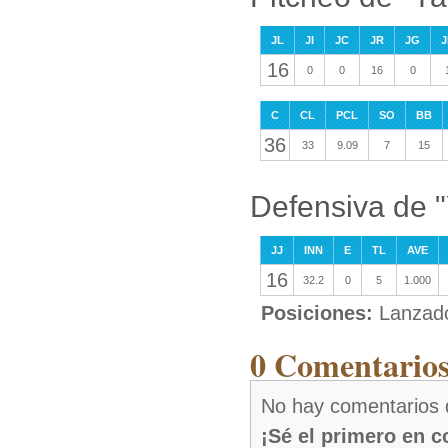
JL
JI
JC
JR
JG
J
16
0
0
16
0
C
CL
PCL
SO
BB
36
33
9.09
7
15
Defensiva de 
JJ
INN
E
TL
AVE
16
32.2
0
5
1.000
Posiciones:
Lanzad
0 Comentarios
No hay comentarios
¡Sé el primero en 