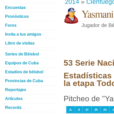
2014
»
Cienfueg
Encuestas
Yasmani
Pronósticos
Jugador de Bé
Foros
Invita a tus amigos
Libro de visitas
Series de Béisbol
53 Serie Nac
Equipos de Cuba
Estadios de béisbol
Estadísticas
Provincias de Cuba
la etapa Tod
Reportajes
Pitcheo de "Y
Artículos
Records
JL
JI
JC
JR
JG
J