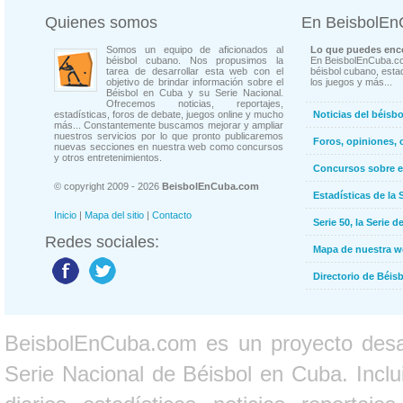
Quienes somos
En BeisbolE
Somos un equipo de aficionados al
Lo que puedes enco
béisbol cubano. Nos propusimos la
En BeisbolEnCuba.co
tarea de desarrollar esta web con el
béisbol cubano, estad
objetivo de brindar información sobre el
los juegos y más...
Béisbol en Cuba y su Serie Nacional.
Ofrecemos noticias, reportajes,
estadísticas, foros de debate, juegos online y mucho
Noticias del béisb
más... Constantemente buscamos mejorar y ampliar
nuestros servicios por lo que pronto publicaremos
Foros, opiniones, 
nuevas secciones en nuestra web como concursos
y otros entretenimientos.
Concursos sobre e
© copyright 2009 - 2026
BeisbolEnCuba.com
Estadísticas de la 
Inicio
|
Mapa del sitio
|
Contacto
Serie 50, la Serie d
Redes sociales:
Mapa de nuestra 
Directorio de Béi
BeisbolEnCuba.com es un proyecto desarr
Serie Nacional de Béisbol en Cuba. Inclui