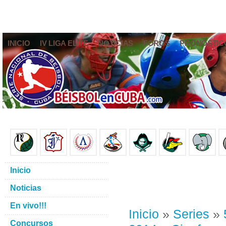
INICIO
IV LIGA ELITE
NOTICIAS
FOROS
PRONÓSTIC
Inicio
Noticias
En vivo!!!
Inicio
»
Series
»
Concursos