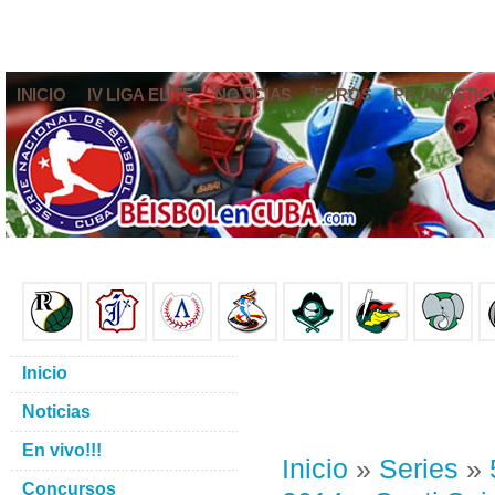
INICIO
IV LIGA ELITE
NOTICIAS
FOROS
PRONÓSTIC
Inicio
Noticias
En vivo!!!
Inicio
»
Series
»
Concursos