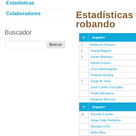
Estadísticas
Estadísticas
Colaboradores
robando
Buscador
#
Jugador
1
Robersis Ramos
2
Yoandi Baguet
3
Javier Martinez
Daviel Gomez
Livan Monteagudo
Orlando Acebey
7
Jorge M. Ruiz
Jose Carlos Gonzalez
Yunier Mendoza
Dunieski Barroso
#
Jugador
11
Yosvani Canoto
Jorge Felix Perdomo
Dismani Ortiz
Sefer Rios