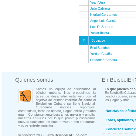
Yoan Vera
Julio Cabrera
Niorkel Cervantes
Angel Luis Garcia
Luis D. Serrano
Yunior Ibarra
#
Jugador
Eriel Sanchez
Yordan Calaña
Frederich Cepeda
Quienes somos
En BeisbolE
Somos un equipo de aficionados al
Lo que puedes enco
béisbol cubano. Nos propusimos la
En BeisbolEnCuba.co
tarea de desarrollar esta web con el
béisbol cubano, estad
objetivo de brindar información sobre el
los juegos y más...
Béisbol en Cuba y su Serie Nacional.
Ofrecemos noticias, reportajes,
estadísticas, foros de debate, juegos online y mucho
Noticias del béisb
más... Constantemente buscamos mejorar y ampliar
nuestros servicios por lo que pronto publicaremos
Foros, opiniones, 
nuevas secciones en nuestra web como concursos
y otros entretenimientos.
Concursos sobre e
© copyright 2009 - 2026
BeisbolEnCuba.com