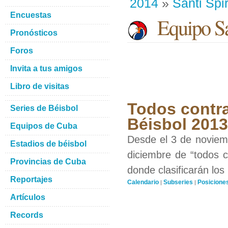
2014
»
Santi Spir
Encuestas
Equipo San
Pronósticos
Foros
Invita a tus amigos
Libro de visitas
Todos contra
Series de Béisbol
Béisbol 201
Equipos de Cuba
Desde el 3 de noviemb
Estadios de béisbol
diciembre de “todos c
Provincias de Cuba
donde clasificarán los
Reportajes
Calendario
Subseries
Posicione
|
|
Artículos
Records