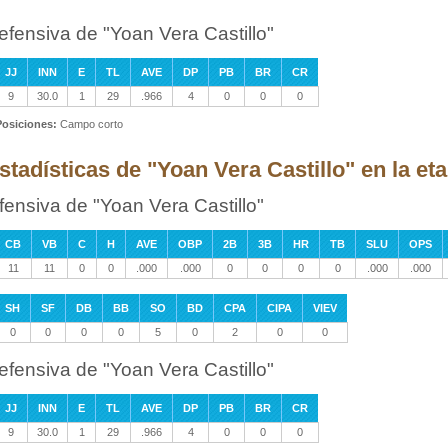
efensiva de "Yoan Vera Castillo"
JJ
INN
E
TL
AVE
DP
PB
BR
CR
9
30.0
1
29
.966
4
0
0
0
Posiciones:
Campo corto
stadísticas de "Yoan Vera Castillo" en la e
fensiva de "Yoan Vera Castillo"
CB
VB
C
H
AVE
OBP
2B
3B
HR
TB
SLU
OPS
11
11
0
0
.000
.000
0
0
0
0
.000
.000
SH
SF
DB
BB
SO
BD
CPA
CIPA
VIEV
0
0
0
0
5
0
2
0
0
efensiva de "Yoan Vera Castillo"
JJ
INN
E
TL
AVE
DP
PB
BR
CR
9
30.0
1
29
.966
4
0
0
0