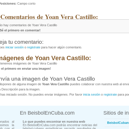
Posiciones:
Campo corto
 Comentarios de Yoan Vera Castillo:
No hay comentarios de Yoan Vera Castillo
¡Sé el primero en comentar!
eja tu comentario:
bes
iniciar sesión
o
registrate
para hacer algún comentario.
mágenes de Yoan Vera Castillo:
tenemos imágenes de Yoan Vera Castillo
é el primero en enviar una imagen!
nvía una imagen de Yoan Vera Castillo
dispones de alguna imagen de
Yoan Vera Castillo
puedes colaborar con nuestra web al envia
 Descripción para la imagen.
has iniciado sesión. No puedes enviar imágenes. Por favor
inicia sesión
o
registrate
para pod
En BeisbolEnCuba.com
Sitios de i
onados al
Lo que puedes encontrar en nuestra web
BeisbolCuban
usimos la
En BeisbolEnCuba.com podrás encontrar noticias del
eb con el
béisbol cubano, estadísticas, records, resultados de