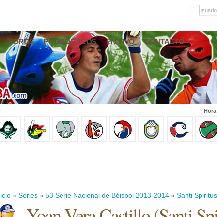
usuario
FOROS
PRONÓSTICOS
EN VIVO
CONTACTO
Hora
icio
»
Series
»
53 Serie Nacional de Béisbol 2013-2014
»
Santi Spiritus
Yoan Vera Castillo
(
Santi Spi