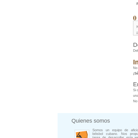
0
D
De
I
No 
¡S
E
Si 
una
No 
Quienes somos
Somos un equipo de afici
béisbol cubano. Nos prop
tarea de desarrollar esta w