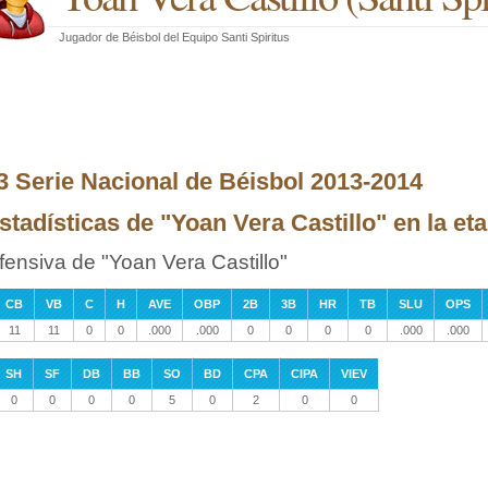
Jugador de Béisbol
del
Equipo Santi Spiritus
3 Serie Nacional de Béisbol 2013-2014
stadísticas de "Yoan Vera Castillo" en la e
fensiva de "Yoan Vera Castillo"
CB
VB
C
H
AVE
OBP
2B
3B
HR
TB
SLU
OPS
11
11
0
0
.000
.000
0
0
0
0
.000
.000
SH
SF
DB
BB
SO
BD
CPA
CIPA
VIEV
0
0
0
0
5
0
2
0
0