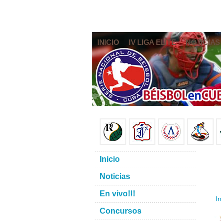
INICIO
IV LIGA ELITE
NOTICIAS
Inicio
Noticias
En vivo!!!
In
Concursos