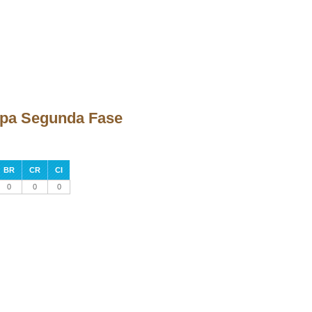
tapa Segunda Fase
BR
CR
CI
0
0
0