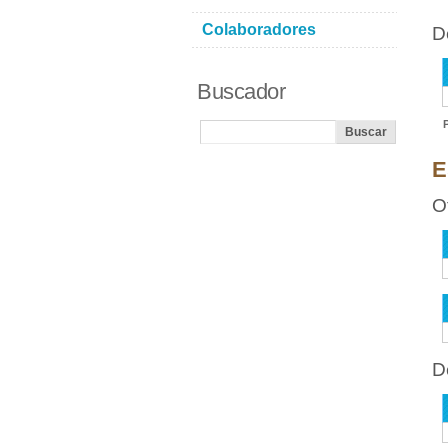
Colaboradores
D
Buscador
E
O
D