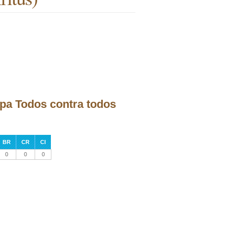
tapa Todos contra todos
BR
CR
CI
0
0
0