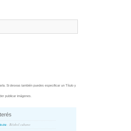
rla. Si deseas también puedes especificar un Título y
er publicar imágenes.
nterés
- Béisbol cubano
o.cu