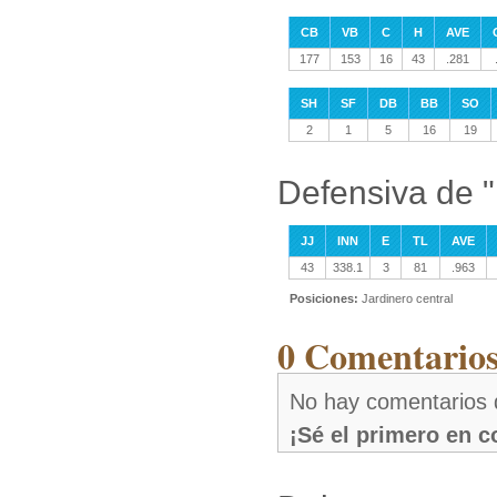
CB
VB
C
H
AVE
177
153
16
43
.281
SH
SF
DB
BB
SO
2
1
5
16
19
Defensiva de 
JJ
INN
E
TL
AVE
43
338.1
3
81
.963
Posiciones:
Jardinero central
0 Comentarios
No hay comentarios
¡Sé el primero en 