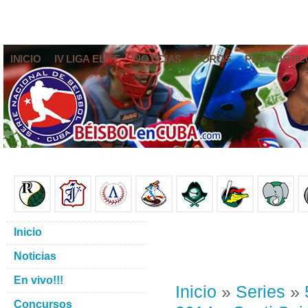
INICIO
IV LIGA ELITE
NOTICIAS
FOROS
PRONÓSTIC
Inicio
Noticias
En vivo!!!
Inicio
»
Series
»
Concursos