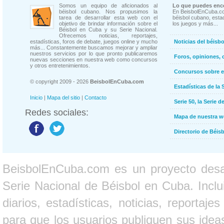
Somos un equipo de aficionados al
Lo que puedes enco
béisbol cubano. Nos propusimos la
En BeisbolEnCuba.co
tarea de desarrollar esta web con el
béisbol cubano, estad
objetivo de brindar información sobre el
los juegos y más...
Béisbol en Cuba y su Serie Nacional.
Ofrecemos noticias, reportajes,
estadísticas, foros de debate, juegos online y mucho
Noticias del béisb
más... Constantemente buscamos mejorar y ampliar
nuestros servicios por lo que pronto publicaremos
Foros, opiniones, 
nuevas secciones en nuestra web como concursos
y otros entretenimientos.
Concursos sobre e
© copyright 2009 - 2026
BeisbolEnCuba.com
Estadísticas de la 
Inicio
|
Mapa del sitio
|
Contacto
Serie 50, la Serie d
Redes sociales:
Mapa de nuestra 
Directorio de Béi
BeisbolEnCuba.com es un proyecto desarr
Serie Nacional de Béisbol en Cuba. Inclui
diarios, estadísticas, noticias, report
para que los usuarios publiquen sus ideas