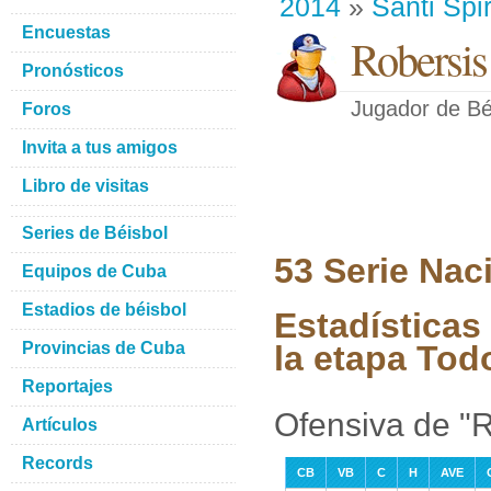
2014
»
Santi Spir
Encuestas
Robersi
Pronósticos
Jugador de Bé
Foros
Invita a tus amigos
Libro de visitas
Series de Béisbol
53 Serie Nac
Equipos de Cuba
Estadios de béisbol
Estadística
Provincias de Cuba
la etapa Tod
Reportajes
Ofensiva de "
Artículos
Records
CB
VB
C
H
AVE