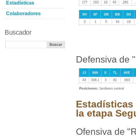
Estadísticas
177
153
16
43
.281
Colaboradores
SH
SF
DB
BB
SO
2
1
5
16
19
Buscador
Defensiva de 
JJ
INN
E
TL
AVE
43
338.1
3
81
.963
Posiciones:
Jardinero central
Estadística
la etapa Se
Ofensiva de "