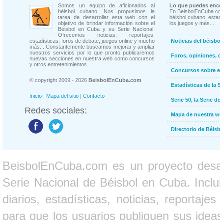
Somos un equipo de aficionados al
Lo que puedes enco
béisbol cubano. Nos propusimos la
En BeisbolEnCuba.co
tarea de desarrollar esta web con el
béisbol cubano, estad
objetivo de brindar información sobre el
los juegos y más...
Béisbol en Cuba y su Serie Nacional.
Ofrecemos noticias, reportajes,
estadísticas, foros de debate, juegos online y mucho
Noticias del béisb
más... Constantemente buscamos mejorar y ampliar
nuestros servicios por lo que pronto publicaremos
Foros, opiniones, 
nuevas secciones en nuestra web como concursos
y otros entretenimientos.
Concursos sobre e
© copyright 2009 - 2026
BeisbolEnCuba.com
Estadísticas de la 
Inicio
|
Mapa del sitio
|
Contacto
Serie 50, la Serie d
Redes sociales:
Mapa de nuestra 
Directorio de Béi
BeisbolEnCuba.com es un proyecto desarr
Serie Nacional de Béisbol en Cuba. Inclui
diarios, estadísticas, noticias, report
para que los usuarios publiquen sus ideas