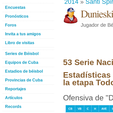
2014
»
Santi Spir
Encuestas
Dunieski
Pronósticos
Jugador de Bé
Foros
Invita a tus amigos
Libro de visitas
Series de Béisbol
53 Serie Nac
Equipos de Cuba
Estadios de béisbol
Estadísticas
Provincias de Cuba
la etapa Tod
Reportajes
Ofensiva de "D
Artículos
Records
CB
VB
C
H
AVE