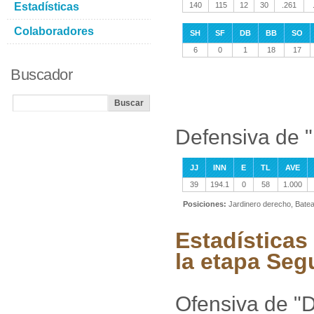
Estadísticas
140
115
12
30
.261
Colaboradores
SH
SF
DB
BB
SO
6
0
1
18
17
Buscador
Defensiva de "
JJ
INN
E
TL
AVE
39
194.1
0
58
1.000
Posiciones:
Jardinero derecho, Bate
Estadísticas
la etapa Se
Ofensiva de "D