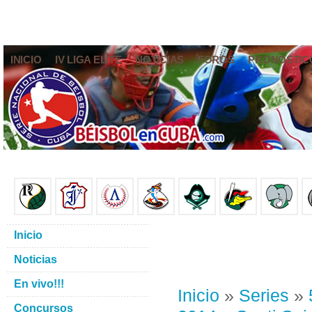
INICIO
IV LIGA ELITE
NOTICIAS
FOROS
PRONÓSTIC
Inicio
Noticias
En vivo!!!
Inicio
»
Series
»
Concursos