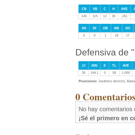
CB
VB
C
H
AVE
140
115
12
30
.261
SH
SF
DB
BB
SO
6
0
1
18
17
Defensiva de "
JJ
INN
E
TL
AVE
39
194.1
0
58
1.000
Posiciones:
Jardinero derecho, Bate
0 Comentarios
No hay comentarios 
¡Sé el primero en 