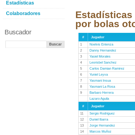
Estadísticas
Estadísticas
Colaboradores
por bolas ot
Buscador
#
Jugador
1
Noelvis Entenza
2
Danny Hernandez
3
Yasiel Morales
4
Leorisbel Sanchez
5
Carlos Damian Ramirez
6
Yuniel Leyva
7
Yasmani Insua
8
Yasmani La Rosa
9
Barbaro Herrera
Lazaro Aguila
#
Jugador
11
Sergio Rodriguez
12
Duniel Ibarra
13
Jorge Hernandez
14
Marcos Muñoz