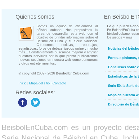
Quienes somos
En BeisbolE
Somos un equipo de aficionados al
Lo que puedes enco
béisbol cubano. Nos propusimos la
En BeisbolEnCuba.co
tarea de desarrollar esta web con el
béisbol cubano, estad
objetivo de brindar información sobre el
los juegos y más...
Béisbol en Cuba y su Serie Nacional.
Ofrecemos noticias, reportajes,
estadísticas, foros de debate, juegos online y mucho
Noticias del béisb
más... Constantemente buscamos mejorar y ampliar
nuestros servicios por lo que pronto publicaremos
Foros, opiniones, 
nuevas secciones en nuestra web como concursos
y otros entretenimientos.
Concursos sobre e
© copyright 2009 - 2026
BeisbolEnCuba.com
Estadísticas de la 
Inicio
|
Mapa del sitio
|
Contacto
Serie 50, la Serie d
Redes sociales:
Mapa de nuestra 
Directorio de Béi
BeisbolEnCuba.com es un proyecto desarr
Serie Nacional de Béisbol en Cuba. Inclui