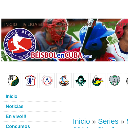
INICIO
IV LIGA ELITE
NOTICIAS
FOROS
PRONÓSTIC
Inicio
Noticias
En vivo!!!
Inicio
»
Series
»
Concursos