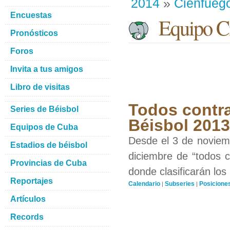
2014
»
Cienfueg
Encuestas
Equipo Ci
Pronósticos
Foros
Invita a tus amigos
Libro de visitas
Todos contra
Series de Béisbol
Béisbol 201
Equipos de Cuba
Desde el 3 de noviemb
Estadios de béisbol
diciembre de “todos c
Provincias de Cuba
donde clasificarán los
Reportajes
Calendario
Subseries
Posicione
|
|
Artículos
Records