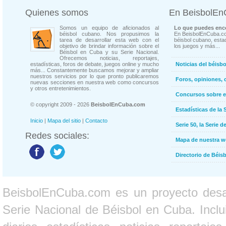
Quienes somos
En BeisbolE
Somos un equipo de aficionados al
Lo que puedes enco
béisbol cubano. Nos propusimos la
En BeisbolEnCuba.co
tarea de desarrollar esta web con el
béisbol cubano, estad
objetivo de brindar información sobre el
los juegos y más...
Béisbol en Cuba y su Serie Nacional.
Ofrecemos noticias, reportajes,
estadísticas, foros de debate, juegos online y mucho
Noticias del béisb
más... Constantemente buscamos mejorar y ampliar
nuestros servicios por lo que pronto publicaremos
Foros, opiniones, 
nuevas secciones en nuestra web como concursos
y otros entretenimientos.
Concursos sobre e
© copyright 2009 - 2026
BeisbolEnCuba.com
Estadísticas de la 
Inicio
|
Mapa del sitio
|
Contacto
Serie 50, la Serie d
Redes sociales:
Mapa de nuestra 
Directorio de Béi
BeisbolEnCuba.com es un proyecto desarr
Serie Nacional de Béisbol en Cuba. Inclui