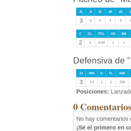
JL
JI
JC
JR
JG
J
3
0
0
3
0
C
CL
PCL
SO
BB
2
2
6.00
1
1
Defensiva de 
JJ
INN
E
TL
AVE
3
3.0
1
2
.500
Posiciones:
Lanzad
0 Comentario
No hay comentarios
¡Sé el primero en 