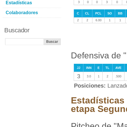
Estadísticas
3
0
0
3
0
Colaboradores
C
CL
PCL
SO
BB
2
2
6.00
1
1
Buscador
Defensiva de 
JJ
INN
E
TL
AVE
3
3.0
1
2
.500
Posiciones:
Lanzad
Estadísticas
etapa Segun
Pitcheo de "M