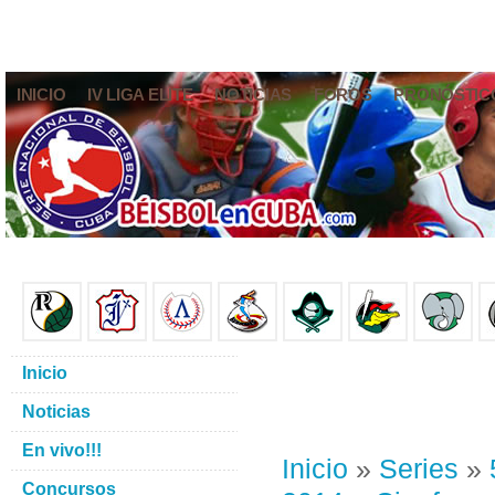
INICIO
IV LIGA ELITE
NOTICIAS
FOROS
PRONÓSTIC
Inicio
Noticias
En vivo!!!
Inicio
»
Series
»
Concursos