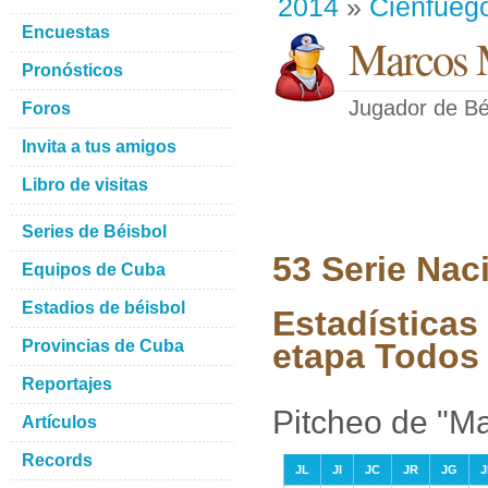
2014
»
Cienfueg
Encuestas
Marcos 
Pronósticos
Jugador de Bé
Foros
Invita a tus amigos
Libro de visitas
Series de Béisbol
53 Serie Nac
Equipos de Cuba
Estadios de béisbol
Estadísticas
Provincias de Cuba
etapa Todos 
Reportajes
Pitcheo de "M
Artículos
Records
JL
JI
JC
JR
JG
J