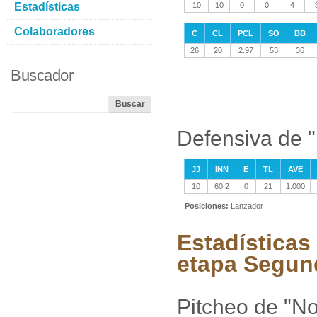
Estadísticas
10
10
0
0
4
Colaboradores
C
CL
PCL
SO
BB
26
20
2.97
53
36
Buscador
Defensiva de "
JJ
INN
E
TL
AVE
10
60.2
0
21
1.000
Posiciones:
Lanzador
Estadísticas
etapa Segun
Pitcheo de "No