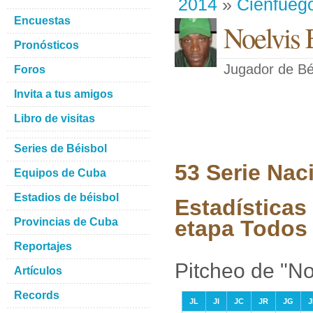
2014
»
Cienfueg
Encuestas
Noelvis 
Pronósticos
Jugador de Bé
Foros
Invita a tus amigos
Libro de visitas
Series de Béisbol
53 Serie Nac
Equipos de Cuba
Estadios de béisbol
Estadísticas
Provincias de Cuba
etapa Todos 
Reportajes
Pitcheo de "No
Artículos
Records
JL
JI
JC
JR
JG
J