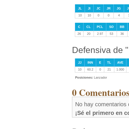
JL
JI
JC
JR
JG
J
10
10
0
0
4
C
CL
PCL
SO
BB
26
20
2.97
53
36
Defensiva de "
JJ
INN
E
TL
AVE
10
60.2
0
21
1.000
Posiciones:
Lanzador
0 Comentarios
No hay comentarios 
¡Sé el primero en 