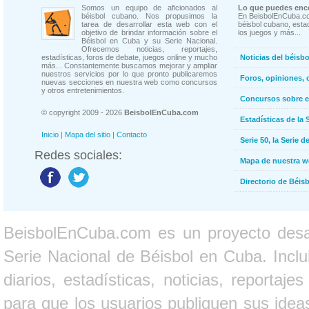
Somos un equipo de aficionados al
Lo que puedes enco
béisbol cubano. Nos propusimos la
En BeisbolEnCuba.co
tarea de desarrollar esta web con el
béisbol cubano, estad
objetivo de brindar información sobre el
los juegos y más...
Béisbol en Cuba y su Serie Nacional.
Ofrecemos noticias, reportajes,
estadísticas, foros de debate, juegos online y mucho
Noticias del béisb
más... Constantemente buscamos mejorar y ampliar
nuestros servicios por lo que pronto publicaremos
Foros, opiniones, 
nuevas secciones en nuestra web como concursos
y otros entretenimientos.
Concursos sobre e
© copyright 2009 - 2026
BeisbolEnCuba.com
Estadísticas de la 
Inicio
|
Mapa del sitio
|
Contacto
Serie 50, la Serie d
Redes sociales:
Mapa de nuestra 
Directorio de Béi
BeisbolEnCuba.com es un proyecto desarr
Serie Nacional de Béisbol en Cuba. Inclui
diarios, estadísticas, noticias, report
para que los usuarios publiquen sus ideas