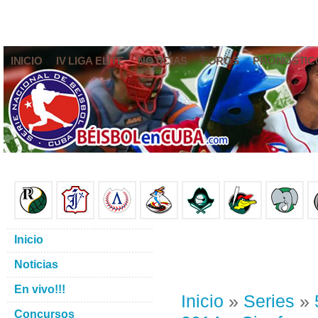
INICIO
IV LIGA ELITE
NOTICIAS
FOROS
PRONÓSTIC
Inicio
Noticias
En vivo!!!
Inicio
»
Series
»
Concursos