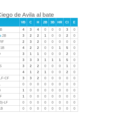
iego de Avila al bate
VB
C
H
2B
3B
HR
CI
E
B
4
3
4
0
0
0
3
0
a
2B
3
2
2
1
0
0
2
0
RF
2
3
2
0
0
0
0
0
1B
4
2
2
0
0
1
5
0
D
3
1
1
0
0
0
2
0
3
3
3
1
1
1
5
0
S
3
2
2
0
0
0
1
0
4
1
2
1
0
0
2
0
LF-CF
3
3
2
0
0
0
0
0
L
0
0
0
0
0
0
0
0
B
1
0
0
0
0
0
0
0
F
1
0
0
0
0
0
0
0
B)-LF
0
0
0
0
0
0
0
0
1B
0
0
0
0
0
0
0
0