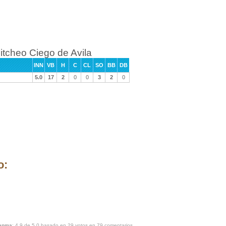
itcheo Ciego de Avila
INN
VB
H
C
CL
SO
BB
DB
5.0
17
2
0
0
3
2
0
o:
ranma
:
4.9
de
5.0
basado en
29
votos en
79
comentarios.