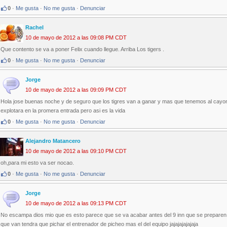
0
·
Me gusta
·
No me gusta
·
Denunciar
Rachel
10 de mayo de 2012 a las 09:08 PM CDT
Que contento se va a poner Felix cuando llegue. Arriba Los tigers .
0
·
Me gusta
·
No me gusta
·
Denunciar
Jorge
10 de mayo de 2012 a las 09:09 PM CDT
Hola jose buenas noche y de seguro que los tigres van a ganar y mas que tenemos al cayon
explotara en la promera entrada pero asi es la vida
0
·
Me gusta
·
No me gusta
·
Denunciar
Alejandro Matancero
10 de mayo de 2012 a las 09:10 PM CDT
oh,para mi esto va ser nocao.
0
·
Me gusta
·
No me gusta
·
Denunciar
Jorge
10 de mayo de 2012 a las 09:13 PM CDT
No escampa dios mio que es esto parece que se va acabar antes del 9 inn que se preparen l
que van tendra que pichar el entrenador de picheo mas el del equipo jajajajajajaja