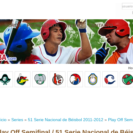
usuario
FOROS
PRONÓSTICOS
EN VIVO
CONTACTO
Ho
icio
»
Series
»
51 Serie Nacional de Béisbol 2011-2012
»
Play Off Semi
lay Off Semifinal / 51 Serie Nacional de Béi