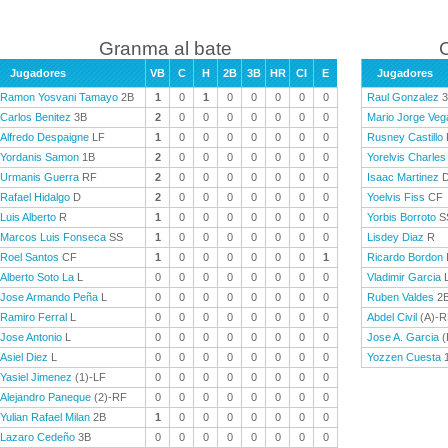
Granma al bate
C
Jugadores
VB
C
H
2B
3B
HR
CI
E
Jugadores
Ramon Yosvani Tamayo
2B
1
0
1
0
0
0
0
0
Raul Gonzalez
3
Carlos Benitez
3B
2
0
0
0
0
0
0
0
Mario Jorge Veg
Alfredo Despaigne
LF
1
0
0
0
0
0
0
0
Rusney Castillo
Yordanis Samon
1B
2
0
0
0
0
0
0
0
Yorelvis Charles
Urmanis Guerra
RF
2
0
0
0
0
0
0
0
Isaac Martinez
Rafael Hidalgo
D
2
0
0
0
0
0
0
0
Yoelvis Fiss
CF
Luis Alberto
R
1
0
0
0
0
0
0
0
Yorbis Borroto
S
Marcos Luis Fonseca
SS
1
0
0
0
0
0
0
0
Lisdey Diaz
R
Roel Santos
CF
1
0
0
0
0
0
0
1
Ricardo Bordon
Alberto Soto La
L
0
0
0
0
0
0
0
0
Vladimir Garcia
Jose Armando Peña
L
0
0
0
0
0
0
0
0
Ruben Valdes
2
Ramiro Ferral
L
0
0
0
0
0
0
0
0
Abdel Civil
(A)-R
Jose Antonio
L
0
0
0
0
0
0
0
0
Jose A. Garcia
(
Asiel Diez
L
0
0
0
0
0
0
0
0
Yozzen Cuesta
Yasiel Jimenez
(1)-LF
0
0
0
0
0
0
0
0
Alejandro Paneque
(2)-RF
0
0
0
0
0
0
0
0
Yulian Rafael Milan
2B
1
0
0
0
0
0
0
0
Lazaro Cedeño
3B
0
0
0
0
0
0
0
0