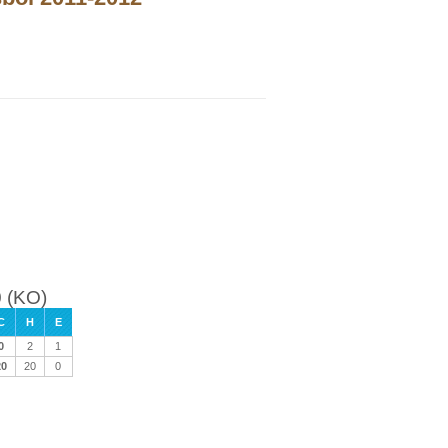
0 (KO)
C
H
E
0
2
1
20
20
0