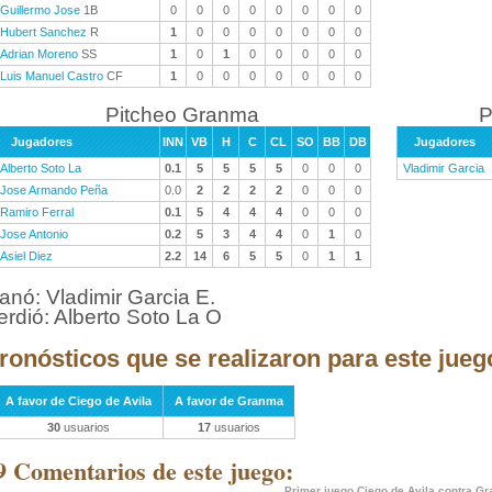
Guillermo Jose
1B
0
0
0
0
0
0
0
0
Hubert Sanchez
R
1
0
0
0
0
0
0
0
Adrian Moreno
SS
1
0
1
0
0
0
0
0
Luis Manuel Castro
CF
1
0
0
0
0
0
0
0
Pitcheo Granma
P
Jugadores
INN
VB
H
C
CL
SO
BB
DB
Jugadores
Alberto Soto La
0.1
5
5
5
5
0
0
0
Vladimir Garcia
Jose Armando Peña
0.0
2
2
2
2
0
0
0
Ramiro Ferral
0.1
5
4
4
4
0
0
0
Jose Antonio
0.2
5
3
4
4
0
1
0
Asiel Diez
2.2
14
6
5
5
0
1
1
anó: Vladimir Garcia E.
erdió: Alberto Soto La O
ronósticos que se realizaron para este jueg
A favor de Ciego de Avila
A favor de Granma
30
usuarios
17
usuarios
9 Comentarios de este juego:
Primer juego Ciego de Avila contra G