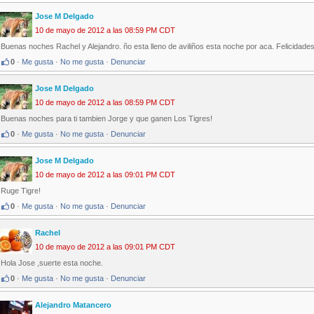
Jose M Delgado
10 de mayo de 2012 a las 08:59 PM CDT
Buenas noches Rachel y Alejandro. ño esta lleno de aviliños esta noche por aca. Felicidades
0
·
Me gusta
·
No me gusta
·
Denunciar
Jose M Delgado
10 de mayo de 2012 a las 08:59 PM CDT
Buenas noches para ti tambien Jorge y que ganen Los Tigres!
0
·
Me gusta
·
No me gusta
·
Denunciar
Jose M Delgado
10 de mayo de 2012 a las 09:01 PM CDT
Ruge Tigre!
0
·
Me gusta
·
No me gusta
·
Denunciar
Rachel
10 de mayo de 2012 a las 09:01 PM CDT
Hola Jose ,suerte esta noche.
0
·
Me gusta
·
No me gusta
·
Denunciar
Alejandro Matancero