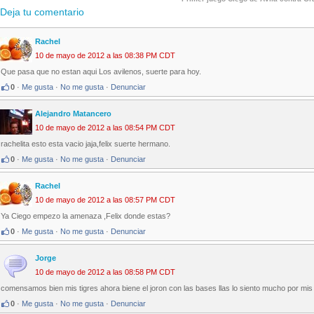
Deja tu comentario
Rachel
10 de mayo de 2012 a las 08:38 PM CDT
Que pasa que no estan aqui Los avilenos, suerte para hoy.
0
·
Me gusta
·
No me gusta
·
Denunciar
Alejandro Matancero
10 de mayo de 2012 a las 08:54 PM CDT
rachelita esto esta vacio jaja,felix suerte hermano.
0
·
Me gusta
·
No me gusta
·
Denunciar
Rachel
10 de mayo de 2012 a las 08:57 PM CDT
Ya Ciego empezo la amenaza ,Felix donde estas?
0
·
Me gusta
·
No me gusta
·
Denunciar
Jorge
10 de mayo de 2012 a las 08:58 PM CDT
comensamos bien mis tigres ahora biene el joron con las bases llas lo siento mucho por 
0
·
Me gusta
·
No me gusta
·
Denunciar