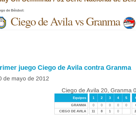
ego de Béisbol
:
Ciego de Avila vs Granma
rimer juego Ciego de Avila contra Granma
0 de mayo de 2012
Ciego de Avila 20, Granma 
Equipos
1
2
3
4
5
GRANMA
0
0
0
0
0
CIEGO DE AVILA
11
8
1
0