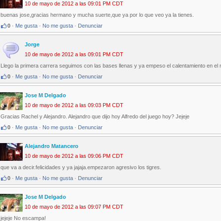
10 de mayo de 2012 a las 09:01 PM CDT
buenas jose,gracias hermano y mucha suerte,que ya por lo que veo ya la tienes.
0
·
Me gusta
·
No me gusta
·
Denunciar
Jorge
10 de mayo de 2012 a las 09:01 PM CDT
Llego la primera carrera seguimos con las bases llenas y ya empeso el calentamiento en el
0
·
Me gusta
·
No me gusta
·
Denunciar
Jose M Delgado
10 de mayo de 2012 a las 09:03 PM CDT
Gracias Rachel y Alejandro. Alejandro que dijo hoy Alfredo del juego hoy? Jejeje
0
·
Me gusta
·
No me gusta
·
Denunciar
Alejandro Matancero
10 de mayo de 2012 a las 09:06 PM CDT
que va a decir.felicidades y ya jajaja.empezaron agresivo los tigres.
0
·
Me gusta
·
No me gusta
·
Denunciar
Jose M Delgado
10 de mayo de 2012 a las 09:07 PM CDT
jejeje No escampa!