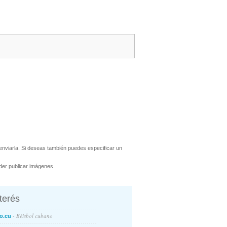
nviarla. Si deseas también puedes especificar un
er publicar imágenes.
nterés
- Béisbol cubano
o.cu