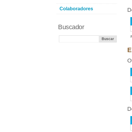
Colaboradores
D
Buscador
E
O
D