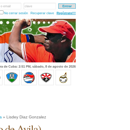
 o email
clave
No cerrar sesión
Recuperar clave
Regístrate!!!
ra de Cuba: 2:51 PM, sábado, 8 de agosto de 2026
a
» Lisdey Diaz Gonzalez
 de Avila
)