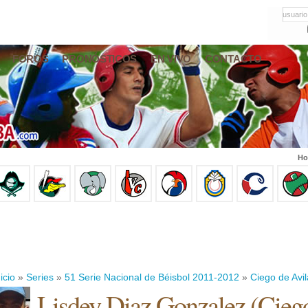
usuario
FOROS
PRONÓSTICOS
EN VIVO
CONTACTO
Ho
icio
»
Series
»
51 Serie Nacional de Béisbol 2011-2012
»
Ciego de Avil
Lisdey Diaz Gonzalez
(
Ciego