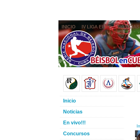
INICIO
IV LIGA ELITE
NOTICIAS
Inicio
Noticias
En vivo!!!
In
Concursos