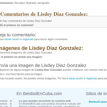
Posiciones:
Receptor, Bateador designado
 Comentarios de Lisdey Diaz Gonzalez:
No hay comentarios de Lisdey Diaz Gonzalez
¡Sé el primero en comentar!
eja tu comentario:
bes
iniciar sesión
o
registrate
para hacer algún comentario.
mágenes de Lisdey Diaz Gonzalez:
 tenemos imágenes de Lisdey Diaz Gonzalez
é el primero en enviar una imagen!
nvía una imagen de Lisdey Diaz Gonzalez
dispones de alguna imagen de
Lisdey Diaz Gonzalez
puedes colaborar con nuestra web al e
ulo y una Descripción para la imagen.
has iniciado sesión. No puedes enviar imágenes. Por favor
inicia sesión
o
registrate
para pod
En BeisbolEnCuba.com
Sitios de i
onados al
Lo que puedes encontrar en nuestra web
BeisbolCuban
usimos la
En BeisbolEnCuba.com podrás encontrar noticias del
eb con el
béisbol cubano, estadísticas, records, resultados de