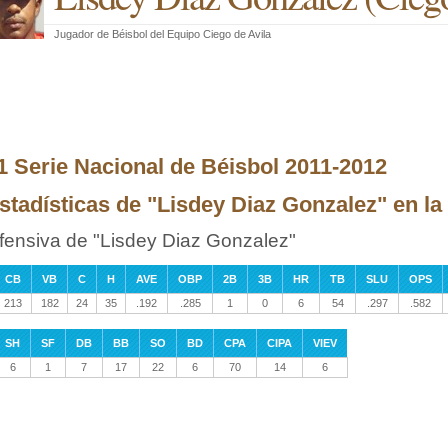
Jugador de Béisbol
del
Equipo Ciego de Avila
1 Serie Nacional de Béisbol 2011-2012
stadísticas de "Lisdey Diaz Gonzalez" en la 
fensiva de "Lisdey Diaz Gonzalez"
CB
VB
C
H
AVE
OBP
2B
3B
HR
TB
SLU
OPS
213
182
24
35
.192
.285
1
0
6
54
.297
.582
SH
SF
DB
BB
SO
BD
CPA
CIPA
VIEV
6
1
7
17
22
6
70
14
6