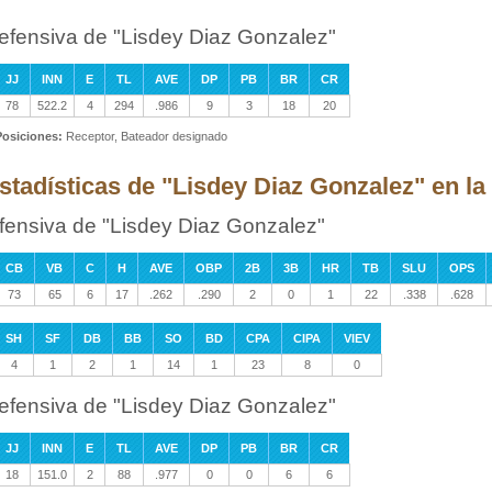
efensiva de "Lisdey Diaz Gonzalez"
JJ
INN
E
TL
AVE
DP
PB
BR
CR
78
522.2
4
294
.986
9
3
18
20
Posiciones:
Receptor, Bateador designado
stadísticas de "Lisdey Diaz Gonzalez" en la 
fensiva de "Lisdey Diaz Gonzalez"
CB
VB
C
H
AVE
OBP
2B
3B
HR
TB
SLU
OPS
73
65
6
17
.262
.290
2
0
1
22
.338
.628
SH
SF
DB
BB
SO
BD
CPA
CIPA
VIEV
4
1
2
1
14
1
23
8
0
efensiva de "Lisdey Diaz Gonzalez"
JJ
INN
E
TL
AVE
DP
PB
BR
CR
18
151.0
2
88
.977
0
0
6
6