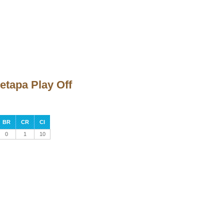
etapa Play Off
BR
CR
CI
0
1
10