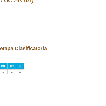
etapa Clasificatoria
BR
CR
CI
1
1
23