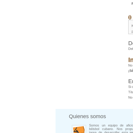
0
D
De
I
No
¡S
E
Si 
Tít
No 
Quienes somos
Somos un equipo de afici
béisbol cubano. Nos prop
tarea de desarrollar esta w