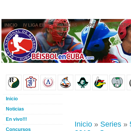
INICIO
IV LIGA ELITE
NOTICIAS
FOROS
PRONÓSTIC
Inicio
Noticias
En vivo!!!
Inicio
»
Series
»
Concursos