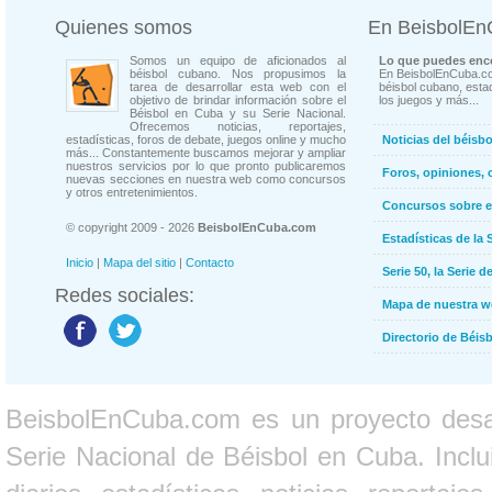
Quienes somos
En BeisbolE
Somos un equipo de aficionados al
Lo que puedes enco
béisbol cubano. Nos propusimos la
En BeisbolEnCuba.co
tarea de desarrollar esta web con el
béisbol cubano, estad
objetivo de brindar información sobre el
los juegos y más...
Béisbol en Cuba y su Serie Nacional.
Ofrecemos noticias, reportajes,
estadísticas, foros de debate, juegos online y mucho
Noticias del béisb
más... Constantemente buscamos mejorar y ampliar
nuestros servicios por lo que pronto publicaremos
Foros, opiniones, 
nuevas secciones en nuestra web como concursos
y otros entretenimientos.
Concursos sobre e
© copyright 2009 - 2026
BeisbolEnCuba.com
Estadísticas de la 
Inicio
|
Mapa del sitio
|
Contacto
Serie 50, la Serie d
Redes sociales:
Mapa de nuestra 
Directorio de Béi
BeisbolEnCuba.com es un proyecto desarr
Serie Nacional de Béisbol en Cuba. Inclui