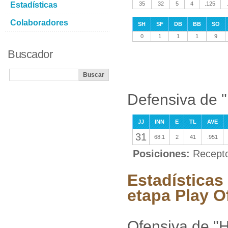
Estadísticas
35
32
5
4
.125
Colaboradores
SH
SF
DB
BB
SO
0
1
1
1
9
Buscador
Defensiva de 
JJ
INN
E
TL
AVE
31
68.1
2
41
.951
Posiciones:
Recepto
Estadísticas
etapa Play O
Ofensiva de "