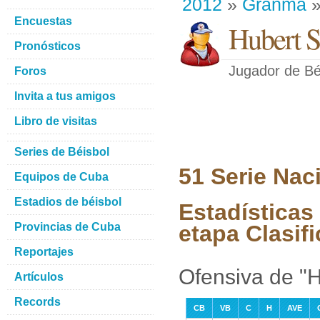
2012
»
Granma
»
Encuestas
Hubert S
Pronósticos
Jugador de Bé
Foros
Invita a tus amigos
Libro de visitas
Series de Béisbol
51 Serie Nac
Equipos de Cuba
Estadios de béisbol
Estadísticas
Provincias de Cuba
etapa Clasifi
Reportajes
Ofensiva de "
Artículos
Records
CB
VB
C
H
AVE