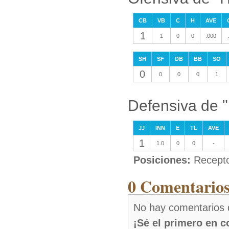
CB
VB
C
H
AVE
1
1
0
0
.000
SH
SF
DB
BB
SO
0
0
0
0
1
Defensiva de 
JJ
INN
E
TL
AVE
1
1.0
0
0
-
Posiciones:
Recepto
0 Comentarios
No hay comentarios 
¡Sé el primero en 