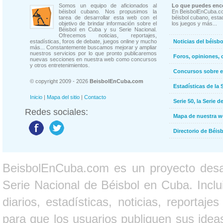
Somos un equipo de aficionados al
Lo que puedes enco
béisbol cubano. Nos propusimos la
En BeisbolEnCuba.co
tarea de desarrollar esta web con el
béisbol cubano, estad
objetivo de brindar información sobre el
los juegos y más...
Béisbol en Cuba y su Serie Nacional.
Ofrecemos noticias, reportajes,
estadísticas, foros de debate, juegos online y mucho
Noticias del béisb
más... Constantemente buscamos mejorar y ampliar
nuestros servicios por lo que pronto publicaremos
Foros, opiniones, 
nuevas secciones en nuestra web como concursos
y otros entretenimientos.
Concursos sobre e
© copyright 2009 - 2026
BeisbolEnCuba.com
Estadísticas de la 
Inicio
|
Mapa del sitio
|
Contacto
Serie 50, la Serie d
Redes sociales:
Mapa de nuestra 
Directorio de Béi
BeisbolEnCuba.com es un proyecto desarr
Serie Nacional de Béisbol en Cuba. Inclui
diarios, estadísticas, noticias, report
para que los usuarios publiquen sus ideas