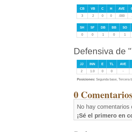
CB
VB
C
H
AVE
3
2
0
0
.000
SH
SF
DB
BB
SO
0
0
1
0
1
Defensiva de "
JJ
INN
E
TL
AVE
2
1.0
0
0
-
Posiciones:
Segunda base, Tercera 
0 Comentarios
No hay comentarios 
¡Sé el primero en 