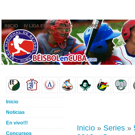
INICIO
IV LIGA ELITE
NOTICIAS
FOROS
PRONÓSTIC
Inicio
Noticias
En vivo!!!
Inicio
»
Series
»
Concursos