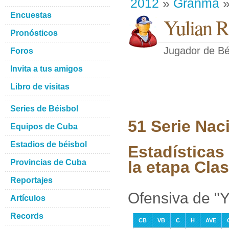
2012
»
Granma
»
Encuestas
Yulian R
Pronósticos
Jugador de Bé
Foros
Invita a tus amigos
Libro de visitas
Series de Béisbol
51 Serie Nac
Equipos de Cuba
Estadios de béisbol
Estadísticas
Provincias de Cuba
la etapa Clas
Reportajes
Ofensiva de "Y
Artículos
Records
CB
VB
C
H
AVE