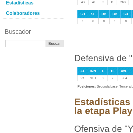
Estadísticas
43
41
3
11
.268
Colaboradores
SH
SF
DB
BB
SO
1
0
0
1
8
Buscador
Defensiva de "
JJ
INN
E
TL
AVE
23
91.1
2
56
.964
Posiciones:
Segunda base, Tercera 
Estadísticas
la etapa Play
Ofensiva de "Y