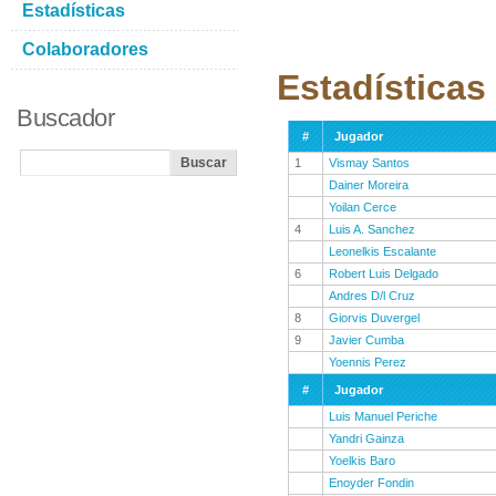
Estadísticas
Colaboradores
Estadísticas
Buscador
#
Jugador
1
Vismay Santos
Dainer Moreira
Yoilan Cerce
4
Luis A. Sanchez
Leonelkis Escalante
6
Robert Luis Delgado
Andres D/l Cruz
8
Giorvis Duvergel
9
Javier Cumba
Yoennis Perez
#
Jugador
Luis Manuel Periche
Yandri Gainza
Yoelkis Baro
Enoyder Fondin