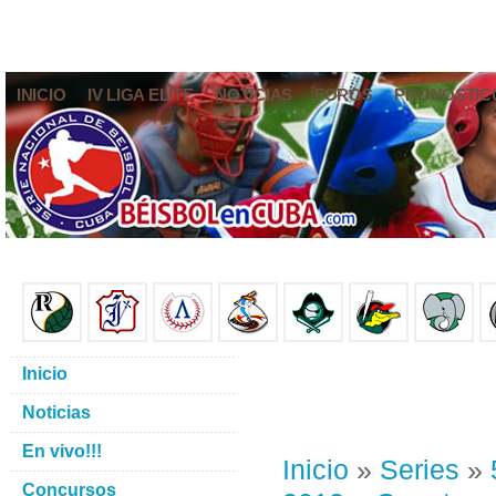
INICIO
IV LIGA ELITE
NOTICIAS
FOROS
PRONÓSTIC
Inicio
Noticias
En vivo!!!
Inicio
»
Series
»
Concursos