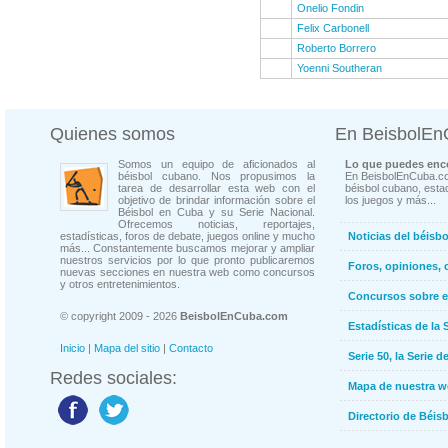
Onelio Fondin
Felix Carbonell
Roberto Borrero
Yoenni Southeran
Quienes somos
En BeisbolE
Somos un equipo de aficionados al
Lo que puedes enco
béisbol cubano. Nos propusimos la
En BeisbolEnCuba.co
tarea de desarrollar esta web con el
béisbol cubano, estad
objetivo de brindar información sobre el
los juegos y más...
Béisbol en Cuba y su Serie Nacional.
Ofrecemos noticias, reportajes,
estadísticas, foros de debate, juegos online y mucho
Noticias del béisb
más... Constantemente buscamos mejorar y ampliar
nuestros servicios por lo que pronto publicaremos
Foros, opiniones, 
nuevas secciones en nuestra web como concursos
y otros entretenimientos.
Concursos sobre e
© copyright 2009 - 2026
BeisbolEnCuba.com
Estadísticas de la 
Inicio
|
Mapa del sitio
|
Contacto
Serie 50, la Serie d
Redes sociales:
Mapa de nuestra 
Directorio de Béi