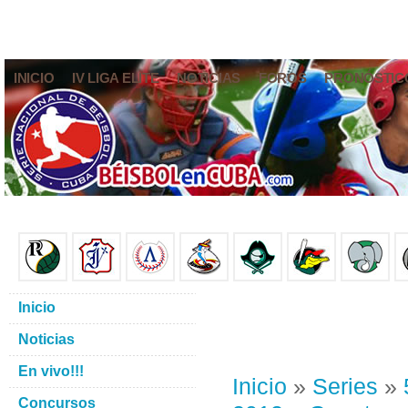
INICIO
IV LIGA ELITE
NOTICIAS
FOROS
PRONÓSTIC
Inicio
Noticias
En vivo!!!
Inicio
»
Series
»
Concursos