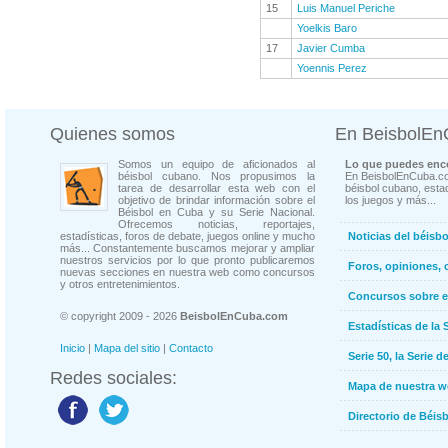
15
Luis Manuel Periche
Yoelkis Baro
17
Javier Cumba
Yoennis Perez
Quienes somos
En BeisbolE
Somos un equipo de aficionados al
Lo que puedes enco
béisbol cubano. Nos propusimos la
En BeisbolEnCuba.co
tarea de desarrollar esta web con el
béisbol cubano, estad
objetivo de brindar información sobre el
los juegos y más...
Béisbol en Cuba y su Serie Nacional.
Ofrecemos noticias, reportajes,
estadísticas, foros de debate, juegos online y mucho
Noticias del béisb
más... Constantemente buscamos mejorar y ampliar
nuestros servicios por lo que pronto publicaremos
Foros, opiniones, 
nuevas secciones en nuestra web como concursos
y otros entretenimientos.
Concursos sobre e
© copyright 2009 - 2026
BeisbolEnCuba.com
Estadísticas de la 
Inicio
|
Mapa del sitio
|
Contacto
Serie 50, la Serie d
Redes sociales:
Mapa de nuestra 
Directorio de Béi