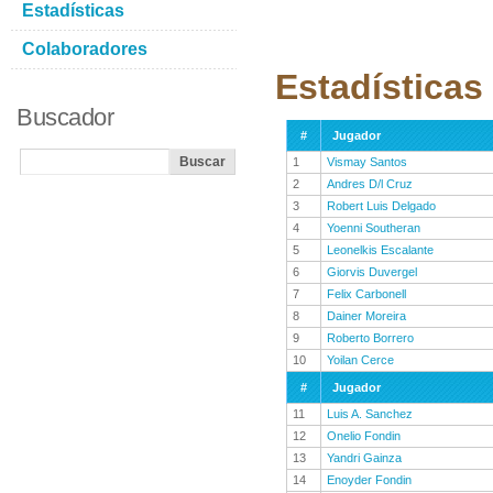
Estadísticas
Colaboradores
Estadística
Buscador
#
Jugador
1
Vismay Santos
2
Andres D/l Cruz
3
Robert Luis Delgado
4
Yoenni Southeran
5
Leonelkis Escalante
6
Giorvis Duvergel
7
Felix Carbonell
8
Dainer Moreira
9
Roberto Borrero
10
Yoilan Cerce
#
Jugador
11
Luis A. Sanchez
12
Onelio Fondin
13
Yandri Gainza
14
Enoyder Fondin