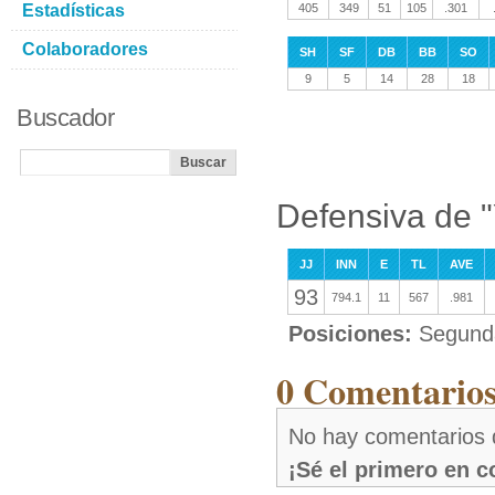
Estadísticas
405
349
51
105
.301
Colaboradores
SH
SF
DB
BB
SO
9
5
14
28
18
Buscador
Defensiva de "
JJ
INN
E
TL
AVE
93
794.1
11
567
.981
Posiciones:
Segund
0 Comentarios
No hay comentarios 
¡Sé el primero en 