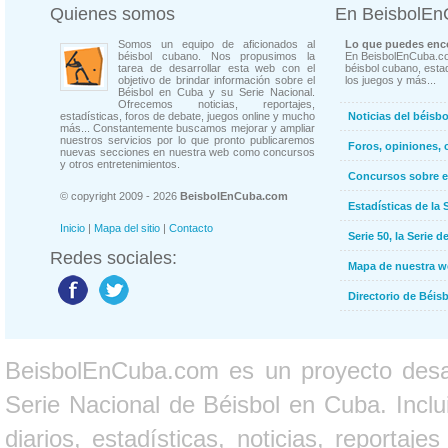
Quienes somos
En BeisbolE
Somos un equipo de aficionados al
Lo que puedes enco
béisbol cubano. Nos propusimos la
En BeisbolEnCuba.co
tarea de desarrollar esta web con el
béisbol cubano, estad
objetivo de brindar información sobre el
los juegos y más...
Béisbol en Cuba y su Serie Nacional.
Ofrecemos noticias, reportajes,
estadísticas, foros de debate, juegos online y mucho
Noticias del béisb
más... Constantemente buscamos mejorar y ampliar
nuestros servicios por lo que pronto publicaremos
Foros, opiniones, 
nuevas secciones en nuestra web como concursos
y otros entretenimientos.
Concursos sobre e
© copyright 2009 - 2026
BeisbolEnCuba.com
Estadísticas de la 
Inicio
|
Mapa del sitio
|
Contacto
Serie 50, la Serie d
Redes sociales:
Mapa de nuestra 
Directorio de Béi
BeisbolEnCuba.com es un proyecto desarr
Serie Nacional de Béisbol en Cuba. Inclui
diarios, estadísticas, noticias, report