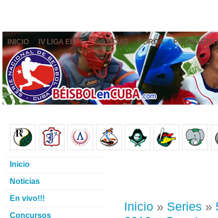
INICIO
IV LIGA ELITE
NOTICIAS
FOROS
PRONÓSTIC
Inicio
Noticias
En vivo!!!
Inicio
»
Series
»
Concursos