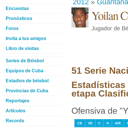
2012
»
Guantan
Encuestas
Yoilan C
Pronósticos
Jugador de Bé
Foros
Invita a tus amigos
Libro de visitas
Series de Béisbol
51 Serie Nac
Equipos de Cuba
Estadios de béisbol
Estadísticas
Provincias de Cuba
etapa Clasifi
Reportajes
Ofensiva de "Y
Artículos
Records
CB
VB
C
H
AVE