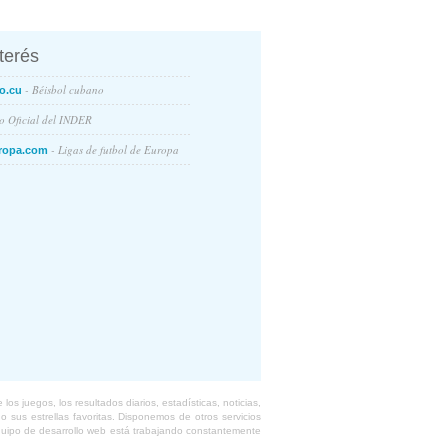
nterés
- Béisbol cubano
o.cu
io Oficial del INDER
- Ligas de futbol de Europa
ropa.com
s juegos, los resultados diarios, estadísticas, noticias,
 sus estrellas favoritas. Disponemos de otros servicios
equipo de desarrollo web está trabajando constantemente