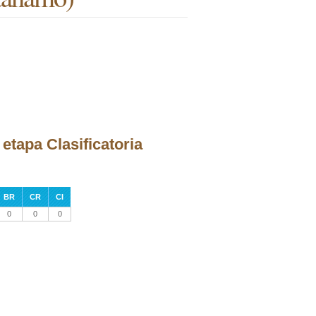
etapa Clasificatoria
BR
CR
CI
0
0
0