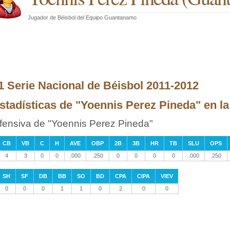
Jugador de Béisbol
del
Equipo Guantanamo
1 Serie Nacional de Béisbol 2011-2012
stadísticas de "Yoennis Perez Pineda" en la 
fensiva de "Yoennis Perez Pineda"
CB
VB
C
H
AVE
OBP
2B
3B
HR
TB
SLU
OPS
4
3
0
0
.000
.250
0
0
0
0
.000
.250
SH
SF
DB
BB
SO
BD
CPA
CIPA
VIEV
0
0
0
1
1
0
2
0
0