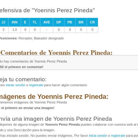
efensiva de "Yoennis Perez Pineda"
JJ
INN
E
TL
AVE
DP
PB
BR
CR
3
1.0
0
0
-
0
0
0
0
Posiciones:
Receptor, Bateador designado
 Comentarios de Yoennis Perez Pineda:
No hay comentarios de Yoennis Perez Pineda
¡Sé el primero en comentar!
eja tu comentario:
bes
iniciar sesión
o
registrate
para hacer algún comentario.
mágenes de Yoennis Perez Pineda:
 tenemos imágenes de Yoennis Perez Pineda
é el primero en enviar una imagen!
nvía una imagen de Yoennis Perez Pineda
dispones de alguna imagen de
Yoennis Perez Pineda
puedes colaborar con nuestra web al e
ulo y una Descripción para la imagen.
has iniciado sesión. No puedes enviar imágenes. Por favor
inicia sesión
o
registrate
para pod