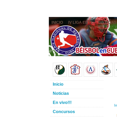
INICIO
IV LIGA ELITE
NOTICIAS
Inicio
Noticias
En vivo!!!
In
Concursos