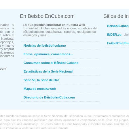
En BeisbolEnCuba.com
Sitios de i
onados al
Lo que puedes encontrar en nuestra web
BeisbolCuban
usimos la
En BeisbolEnCuba.com podrás encontrar noticias del
eb con el
béisbol cubano, estadísticas, records, resultados de
- Sit
INDER.cu
n sobre el
los juegos y más...
Nacional.
ortajes,
FutbolClubEu
ne y mucho
Noticias del béisbol cubano
 y ampliar
blicaremos
Foros, opiniones, comentarios...
concursos
Concursos sobre el Béisbol Cubano
.com
Estadísticas de la Serie Nacional
Serie 50, la Serie de Oro
Mapa de nuestra web
Directorio de BéisbolenCuba.com
a brindar información sobre la Serie Nacional de Béisbol en Cuba. Incluiremos el calendario de lo
 para que los usuarios publiquen sus ideas, opiniones o comentarios de la Serie, los juegos o
o participar en los Concursos y Encuestas sobre la Serie Nacional y el Béisbol Cubano. Nuestro 
ue te invitamos a visitar nuestra web frecuentemente.