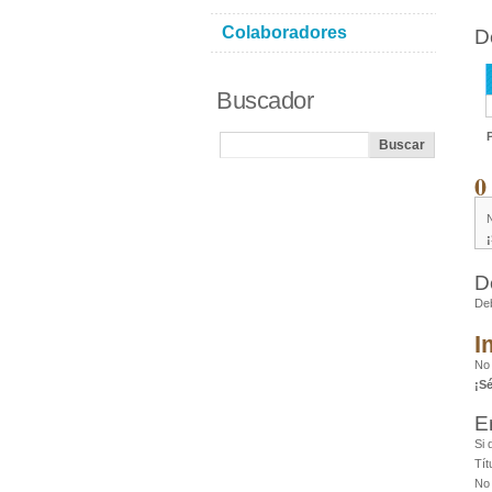
Colaboradores
D
Buscador
0
D
De
I
No
¡S
E
Si 
Tít
No 