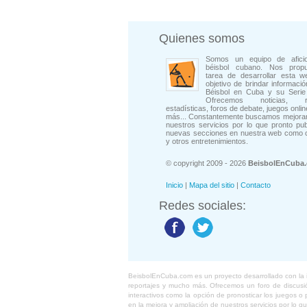
Quienes somos
Somos un equipo de afici
béisbol cubano. Nos prop
tarea de desarrollar esta w
objetivo de brindar informació
Béisbol en Cuba y su Serie 
Ofrecemos noticias, rep
estadísticas, foros de debate, juegos onli
más... Constantemente buscamos mejorar
nuestros servicios por lo que pronto pu
nuevas secciones en nuestra web como 
y otros entretenimientos.
© copyright 2009 - 2026
BeisbolEnCuba
Inicio
|
Mapa del sitio
|
Contacto
Redes sociales:
BeisbolEnCuba.com es un proyecto desarrollado con la ide
reportajes y mucho más. Ofrecemos un foro de discusión
interactivos como la opción de pronosticar los juegos 
en la mejora y ampliación de nuestros servicios por lo q