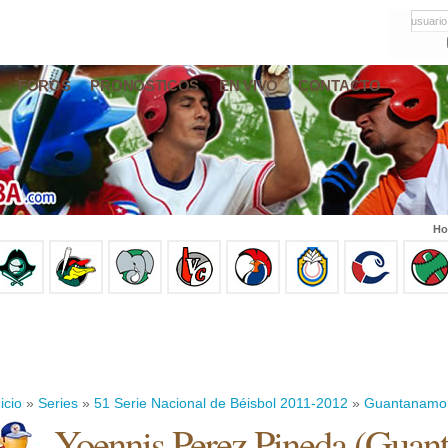
usuario
FOROS
PRONÓSTICOS
EN VIVO
CONTACTO
Ho
icio
»
Series
»
51 Serie Nacional de Béisbol 2011-2012
»
Guantanamo
Yoennis Perez Pineda
(
Guan