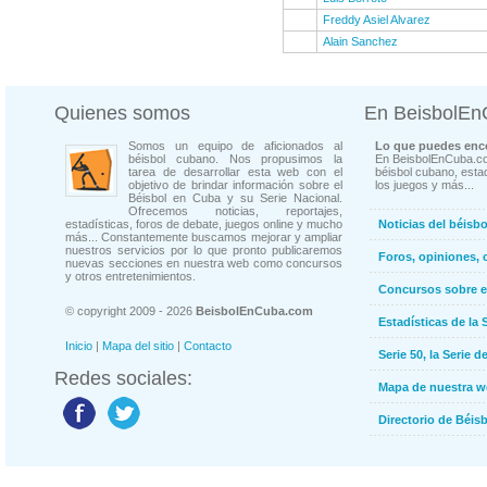
Freddy Asiel Alvarez
Alain Sanchez
Quienes somos
En BeisbolE
Somos un equipo de aficionados al
Lo que puedes enco
béisbol cubano. Nos propusimos la
En BeisbolEnCuba.co
tarea de desarrollar esta web con el
béisbol cubano, estad
objetivo de brindar información sobre el
los juegos y más...
Béisbol en Cuba y su Serie Nacional.
Ofrecemos noticias, reportajes,
estadísticas, foros de debate, juegos online y mucho
Noticias del béisb
más... Constantemente buscamos mejorar y ampliar
nuestros servicios por lo que pronto publicaremos
Foros, opiniones, 
nuevas secciones en nuestra web como concursos
y otros entretenimientos.
Concursos sobre e
© copyright 2009 - 2026
BeisbolEnCuba.com
Estadísticas de la 
Inicio
|
Mapa del sitio
|
Contacto
Serie 50, la Serie d
Redes sociales:
Mapa de nuestra 
Directorio de Béi