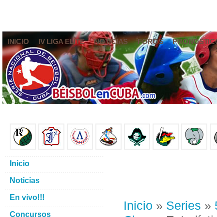
INICIO
IV LIGA ELITE
NOTICIAS
FOROS
PRONÓSTIC
Inicio
Noticias
En vivo!!!
Inicio
»
Series
»
Concursos