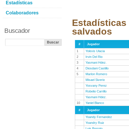
Estadísticas
Colaboradores
Estadísticas
salvados
Buscador
#
Jugador
1
Yolexis Ulacia
2
Irvin Del Rio
3
Yasmani Hdez.
4
Diosdani Castillo
5
Marlon Romero
Misael Siverio
Yosvany Perez
Robelio Carrillo
Yasmani Hdez.
10
Yaniel Blanco
#
Jugador
Yoandy Fernandez
Yoandry Ruiz
Luis Borroto