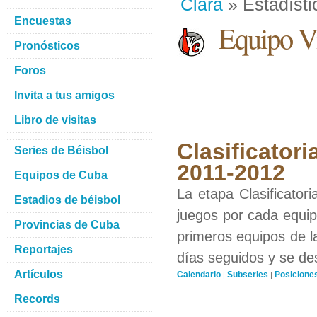
Clara
» Estadísti
Encuestas
Equipo Vi
Pronósticos
Foros
Invita a tus amigos
Libro de visitas
Clasificatori
Series de Béisbol
2011-2012
Equipos de Cuba
La etapa Clasificator
Estadios de béisbol
juegos por cada equipo
Provincias de Cuba
primeros equipos de l
Reportajes
días seguidos y se de
Artículos
Calendario
Subseries
Posicione
|
|
Records